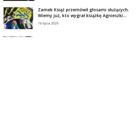
Zamek Książ przemówił głosami służących.
Wiemy już, kto wygrał książkę Agnieszki...
16 lipca 2026
Historie służących Zamku Książ. Wygraj
najnowszą książkę Świdniczanki Agnieszki
Dobkiewicz
5 lipca 2026
Polityka prywatności
Kontakt
© Wydawca: Portal Swidnica24.pl, Marek Kowalski, Rynek 33/4, 58-100 Świdnica.
Redakcja Swidnica24.pl zastrzega sobie prawo do redagowania
niezamawianych, nadesłanych tekstów.
Redakcja nie odpowiada za treść publikowanych reklam i
artykułów sponsorowanych.