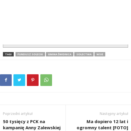
TAGI
FUNDUSZ SOŁECKI
GMINA ŚWIDNICA
SOŁECTWA
WSIE
Poprzedni artykuł
Następny artykuł
50 tysięcy z PCK na
Ma dopiero 12 lat i
kampanię Anny Zalewskiej
ogromny talent [FOTO]