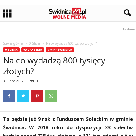
Strona główna
0_Slider
Na co wydadzą 800 tysięcy złotych?
0_SLIDER
WYDARZENIA
GMINA ŚWIDNICA
Na co wydadzą 800 tysięcy
złotych?
30 lipca 2017
1
To będzie już 9 rok z Funduszem Sołeckim w gminie
Świdnica. W 2018 roku do dyspozycji 33 sołectw