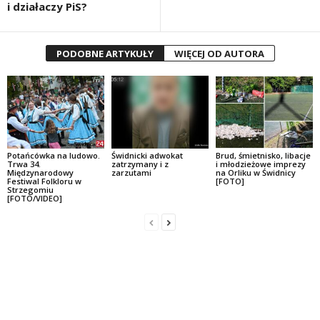
i działaczy PiS?
PODOBNE ARTYKUŁY
WIĘCEJ OD AUTORA
Potańcówka na ludowo.
Świdnicki adwokat
Brud, śmietnisko, libacje
Trwa 34.
zatrzymany i z
i młodzieżowe imprezy
Międzynarodowy
zarzutami
na Orliku w Świdnicy
Festiwal Folkloru w
[FOTO]
Strzegomiu
[FOTO/VIDEO]