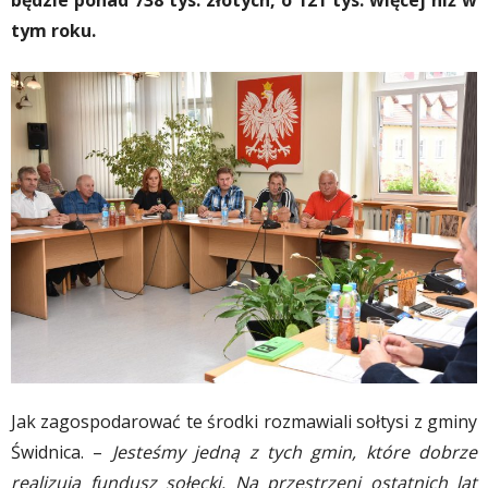
będzie ponad 738 tys. złotych, o 121 tys. więcej niż w
tym roku.
Jak zagospodarować te środki rozmawiali sołtysi z gminy
Świdnica. –
Jesteśmy jedną z tych gmin, które dobrze
realizują fundusz sołecki. Na przestrzeni ostatnich lat