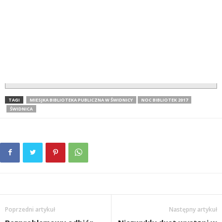
TAGI
MIESJKA BIBLIOTEKA PUBLICZNA W ŚWIDNICY
NOC BIBLIOTEK 2017
ŚWIDNICA
Poprzedni artykuł
Następny artykuł