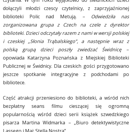
czytania. W tym roku wyjątkowo do świdnickich dzieci
dołączyli młodzi czescy czytelnicy, z zaprzyjaźnionej
biblioteki Polic nad Metują. –
Odwiedziła nas
zorganizowana grupa z Czech na czele z dyrektor
biblioteki. Dzieci odczytały razem z nami w wersji polskiej
i czeskiej „Słonia Trąbalskiego”, a następnie wraz z
polską grupą dzieci poszły zwiedzać Świdnicę
–
opowiada Katarzyna Poznańska z Miejskiej Biblioteki
Publicznej w Świdnicy. Dla czeskich gości przygotowano
jeszcze spotkanie integracyjne z podchodami po
bibliotece.
Część atrakcji przeniesiono do biblioteki, a wśród nich
bezpłatny seans filmu cieszącej się ogromną
popularnością wśród dzieci serii książek szwedzkiego
pisarza Martina Widmarka – „Biuro detektywistyczne
Lassego i Mai: Stella Nostra”.