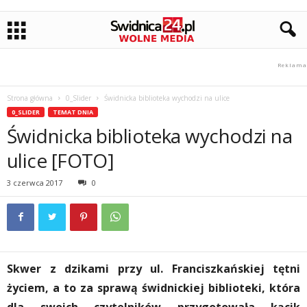
Strona główna
0_Slider
Świdnicka biblioteka wychodzi na ulice
0_SLIDER
TEMAT DNIA
Świdnicka biblioteka wychodzi na
ulice [FOTO]
3 czerwca 2017
0
Skwer z dzikami przy ul. Franciszkańskiej tętni
życiem, a to za sprawą świdnickiej biblioteki, która