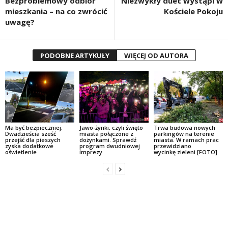
Bezproblemowy odbiór
Niezwykły duet wystąpi w
mieszkania – na co zwrócić
Kościele Pokoju
uwagę?
PODOBNE ARTYKUŁY
WIĘCEJ OD AUTORA
Ma być bezpieczniej.
Jawo-żynki, czyli święto
Trwa budowa nowych
Dwadzieścia sześć
miasta połączone z
parkingów na terenie
przejść dla pieszych
dożynkami. Sprawdź
miasta. W ramach prac
zyska dodatkowe
program dwudniowej
przewidziano
oświetlenie
imprezy
wycinkę zieleni [FOTO]