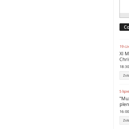
Co
19
cz
XI M
Chri
18
:
30
Zob
5
lipi
"Muz
ple
16
:
00
Zob