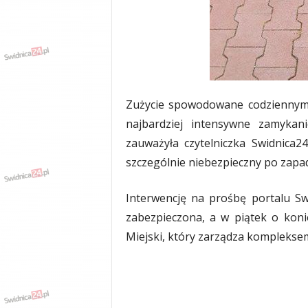
w
k
a
,
k
u
l
t
Zużycie spowodowane codziennym 
u
najbardziej intensywne zamykani
r
zauważyła czytelniczka Swidnica24
a
,
szczególnie niebezpieczny po zapa
p
o
Interwencję na prośbę portalu Swi
l
zabezpieczona, a w piątek o kon
i
t
Miejski, który zarządza komplekse
y
k
a
,
w