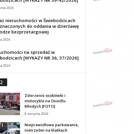
bodzicach [WYKAZY NR 39-42/2026]
pnia 2026
z nieruchomości w Świebodzicach
znaczonych do oddania w dzierżawę
odze bezprzetargowej
ca 2026
uchomości na sprzedaż w
bodzicach [WYKAZY NR 36, 37/2026]
ca 2026
2
Zderzenie osobówki i
motocykla na Osiedlu
Młodych [FOTO]
8 sierpnia 2026
Nieprawidłowe parkowanie,
nietrzeźwi na klatkach