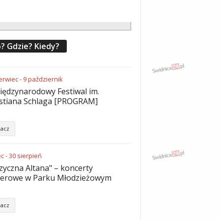
? Gdzie? Kiedy?
erwiec
-
9
październik
iędzynarodowy Festiwal im.
stiana Schlaga [PROGRAM]
acz
ec
-
30
sierpień
yczna Altana" – koncerty
nerowe w Parku Młodzieżowym
acz