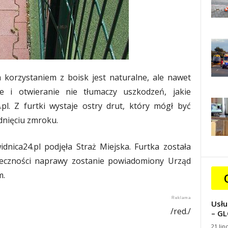
korzystaniem z boisk jest naturalne, ale nawet
e i otwieranie nie tłumaczy uszkodzeń, jakie
.pl. Z furtki wystaje ostry drut, który mógł być
dnięciu zmroku.
dnica24.pl podjęła Straż Miejska. Furtka została
ieczności naprawy zostanie powiadomiony Urząd
m.
Usłu
/red./
– GL
21 lip