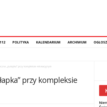
112
POLITYKA
KALENDARIUM
ARCHIWUM
OGŁOSZ
czna „pułapka” przy kompleksie rekreacyjnym
łapka” przy kompleksie
Nier