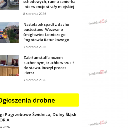
schodowych, ranna seniorka.
Interwencje straży miejskiej
8 sierpnia 2026
Nastolatek spadł z dachu
pustostanu. Wezwano
śmigłowiec Lotniczego
Pogotowia Ratunkowego
7 sierpnia 2026
Zabił amstaffa nożem
kuchennym, truchło wrzucił
do stawu. Ruszył proces
Piotra...
7 sierpnia 2026
Ogłoszenia drobne
gi Pogrzebowe Świdnica, Dolny Śląsk
ORIA
ca 2026