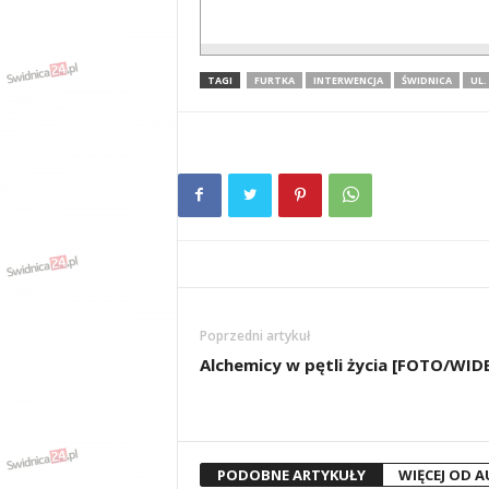
TAGI
FURTKA
INTERWENCJA
ŚWIDNICA
UL.
Poprzedni artykuł
Alchemicy w pętli życia [FOTO/WID
PODOBNE ARTYKUŁY
WIĘCEJ OD 