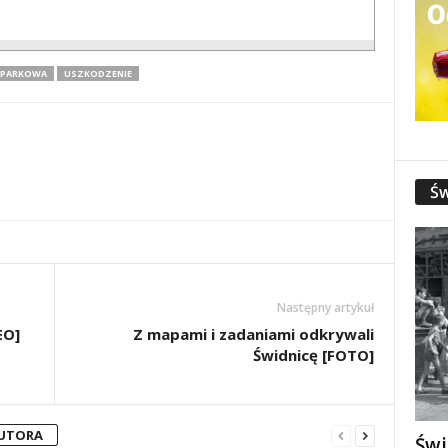
 PARKOWA
USZKODZENIE
Św
Następny artykuł
EO]
Z mapami i zadaniami odkrywali
Świdnicę [FOTO]
AUTORA
Świ