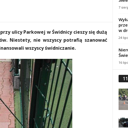
Świe
7 sier
Wyka
prze
w dr
rzy ulicy Parkowej w Świdnicy cieszy się dużą
24 lip
ów. Niestety, nie wszyscy potrafią szanować
nansowali wszyscy świdniczanie.
Nier
Świe
16 lip
11