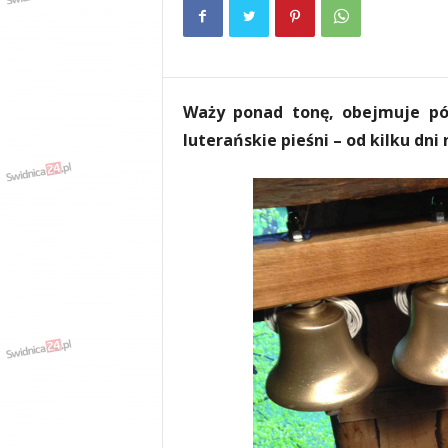
e
n
i
a
,
Waży ponad tonę, obejmuje pół
i
n
luterańskie pieśni – od kilku dn
f
o
r
m
a
c
j
e
,
r
o
z
r
y