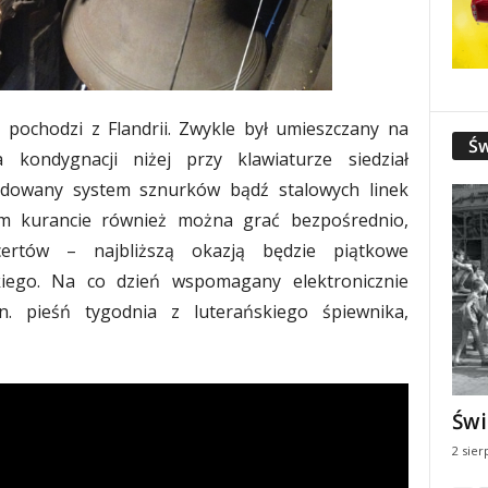
 pochodzi z Flandrii. Zwykle był umieszczany na
Św
a kondygnacji niżej przy klawiaturze siedział
budowany system sznurków bądź stalowych linek
im kurancie również można grać bezpośrednio,
certów – najbliższą okazją będzie piątkowe
iego. Na co dzień wspomagany elektronicznie
. pieśń tygodnia z luterańskiego śpiewnika,
Świ
2 sier