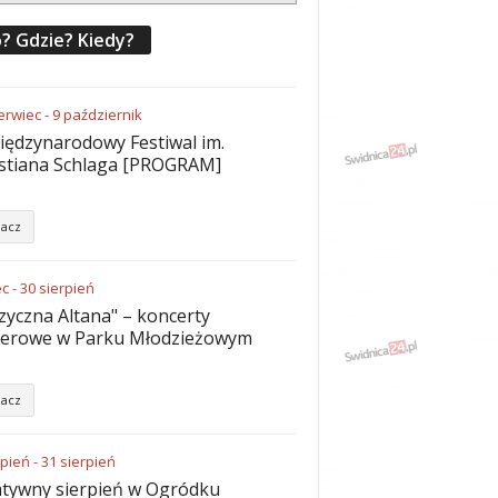
? Gdzie? Kiedy?
erwiec
-
9
październik
iędzynarodowy Festiwal im.
stiana Schlaga [PROGRAM]
acz
ec
-
30
sierpień
yczna Altana" – koncerty
nerowe w Parku Młodzieżowym
acz
rpień
-
31
sierpień
tywny sierpień w Ogródku