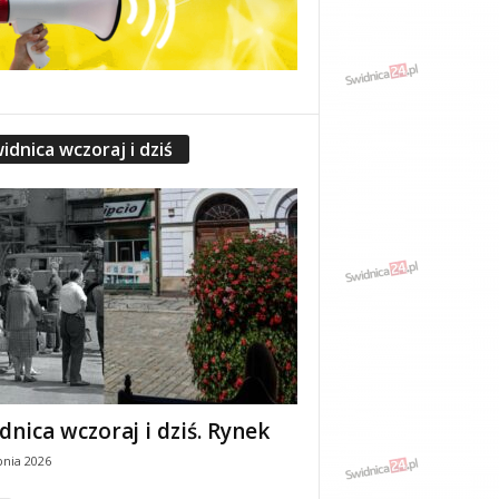
idnica wczoraj i dziś
dnica wczoraj i dziś. Rynek
pnia 2026