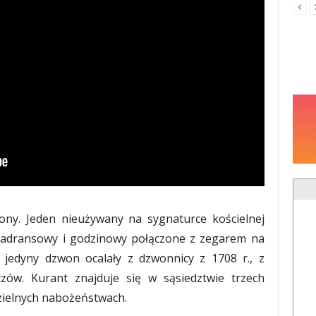
ony. Jeden nieużywany na sygnaturce kościelnej
kwadransowy i godzinowy połączone z zegarem na
i jedyny dzwon ocalały z dzwonnicy z 1708 r., z
tzów. Kurant znajduje się w sąsiedztwie trzech
ielnych nabożeństwach.