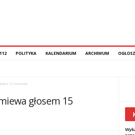
112
POLITYKA
KALENDARIUM
ARCHIWUM
OGŁOSZ
 głosem 15 dzwonów
zmiewa głosem 15
Wyka