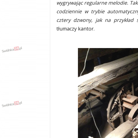
wygrywając regularne melodie. Tak 
y
codziennie w trybie automatyczn
w
i
cztery dzwony, jak na przykład 
a
tłumaczy kantor.
d
y
,
w
y
p
a
d
k
i