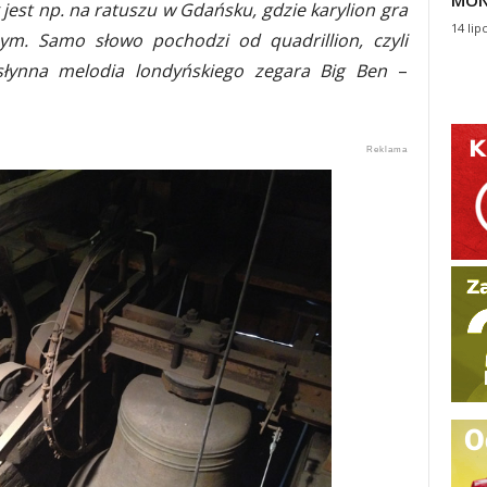
MON
jest np. na ratuszu w Gdańsku, gdzie karylion gra
14 lip
ym. Samo słowo pochodzi od quadrillion, czyli
słynna melodia londyńskiego zegara Big Ben
–