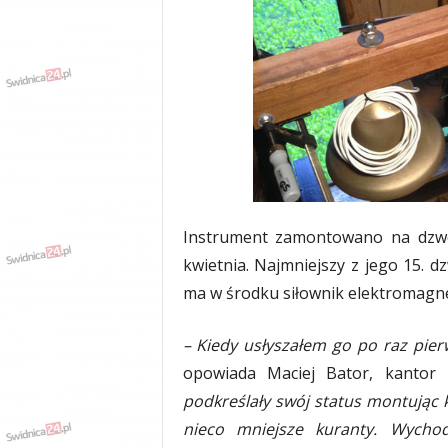
w
k
a
,
k
u
l
t
u
r
a
,
Instrument zamontowano na dzwo
p
kwietnia. Najmniejszy z jego 15. d
o
ma w środku siłownik elektromagne
l
i
t
– Kiedy usłyszałem go po raz pier
y
opowiada Maciej Bator, kantor 
k
podkreślały swój status montując 
a
,
nieco mniejsze kuranty. Wycho
w