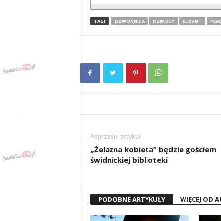
TAGI
DZWONNICA
DZWONY
KURANT
PLA
Poprzedni artykuł
„Żelazna kobieta” będzie gościem
świdnickiej biblioteki
PODOBNE ARTYKUŁY
WIĘCEJ OD 