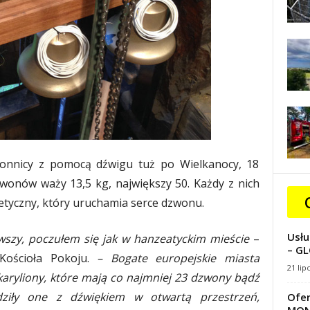
nnicy z pomocą dźwigu tuż po Wielkanocy, 18
zwonów waży 13,5 kg, największy 50. Każdy z nich
tyczny, który uruchamia serce dzwonu.
Usłu
wszy, poczułem się jak w hanzeatyckim mieście
–
– GL
Kościoła Pokoju.
– Bogate europejskie miasta
21 lip
karyliony, które mają co najmniej 23 dzwony bądź
dziły one z dźwiękiem w otwartą przestrzeń,
Ofer