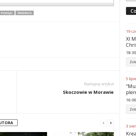
Co
C POKOJU
ŚWIDNICA
19
cz
XI M
Chri
18
:
30
Zob
5
lipi
Następny artykuł
"Muz
ple
Skoczowie w Morawie
16
:
00
Zob
AUTORA
3
sie
Krea