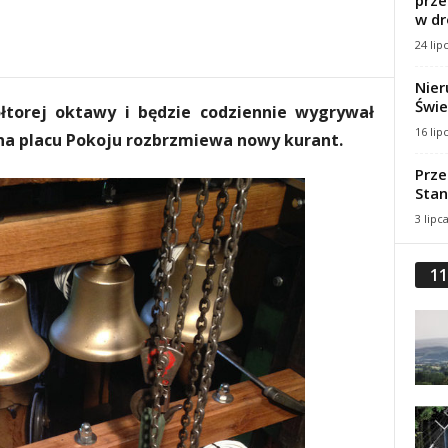
prze
w dr
24 lip
Nier
Świe
torej oktawy i będzie codziennie wygrywał
16 lip
i na placu Pokoju rozbrzmiewa nowy kurant.
Prze
Stan
3 lipc
11