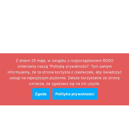
Z dniem 25 maja, w związku z rozporządzeniem RODO
zmieniamy naszą "Politykę prywatności". Tym samym
informujemy, że ta strona korzysta z ciasteczek, aby świadczyć
usługi na najwyższym poziomie. Dalsze korzystanie ze strony
oznacza, że zgadzasz się na ich użycie.
Zgoda
Polityka prywatności
Zobacz cały kalendarz