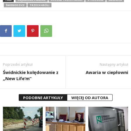
ŚWIEBODZICE
TRZECH KRÓLI
Poprzedni artykuł
Następny artykuł
Świdnickie kolędowanie z
Awaria w ciepłowni
„New Life’m”
PODOBNE ARTYKUŁY
WIĘCEJ OD AUTORA