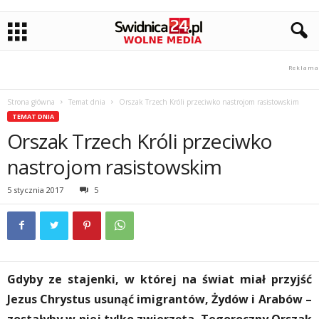
Strona główna
Temat dnia
Orszak Trzech Króli przeciwko nastrojom rasistowskim
TEMAT DNIA
Orszak Trzech Króli przeciwko
nastrojom rasistowskim
5 stycznia 2017
5
Gdyby ze stajenki, w której na świat miał przyjść
Jezus Chrystus usunąć imigrantów, Żydów i Arabów –