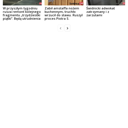
W przyszłym tygodniu
Zabił amstaffa nożem
Świdnicki adwokat
rusza remont kolejnego
kuchennym, truchło
zatrzymany i z
fragmentu „trzydziestki
wrzucił do stawu. Ruszył
zarzutami
piątki”. Będą utrudnienia
proces Piotra S.