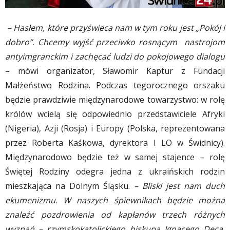
– Hasłem, które przyświeca nam w tym roku jest „Pokój i
dobro”. Chcemy wyjść przeciwko rosnącym nastrojom
antyimgranckim i zachęcać ludzi do pokojowego dialogu
– mówi organizator, Sławomir Kaptur z Fundacji
Małżeństwo Rodzina. Podczas tegorocznego orszaku
będzie prawdziwie międzynarodowe towarzystwo: w rolę
królów wcielą się odpowiednio przedstawiciele Afryki
(Nigeria), Azji (Rosja) i Europy (Polska, reprezentowana
przez Roberta Kaśkowa, dyrektora I LO w Świdnicy).
Międzynarodowo będzie też w samej stajence – rolę
Świętej Rodziny odegra jedna z ukraińskich rodzin
mieszkająca na Dolnym Śląsku.
– Bliski jest nam duch
ekumenizmu. W naszych śpiewnikach będzie można
znaleźć pozdrowienia od kapłanów trzech różnych
wyznań – rzymskokatolickiego biskupa Ignacego Deca,