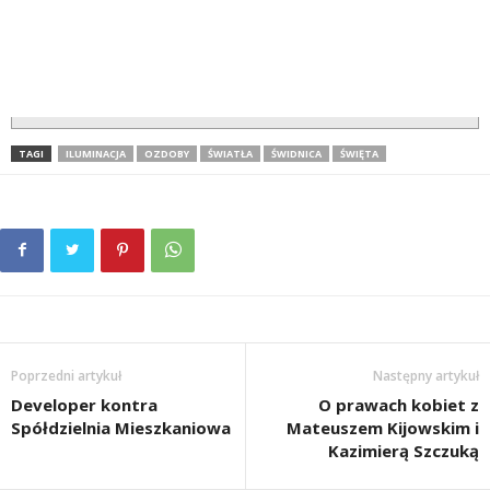
TAGI
ILUMINACJA
OZDOBY
ŚWIATŁA
ŚWIDNICA
ŚWIĘTA
Poprzedni artykuł
Następny artykuł
Developer kontra
O prawach kobiet z
Spółdzielnia Mieszkaniowa
Mateuszem Kijowskim i
Kazimierą Szczuką