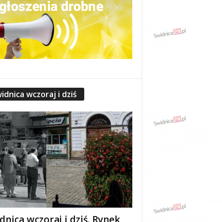
idnica wczoraj i dziś
dnica wczoraj i dziś. Rynek