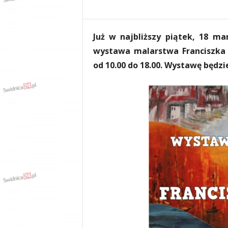
e
n
i
Już w najbliższy piątek, 18 m
a
,
wystawa malarstwa Franciszka 
i
od 10.00 do 18.00. Wystawę będzi
n
f
o
r
m
a
c
j
e
,
r
o
z
r
y