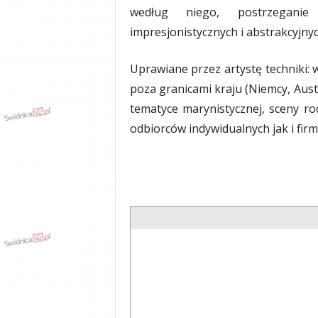
według niego, postrzeganie 
y
w
impresjonistycznych i abstrakcyjny
i
a
Uprawiane przez artystę techniki: 
d
y
poza granicami kraju (Niemcy, Austr
,
tematyce marynistycznej, sceny r
w
odbiorców indywidualnych jak i firm
y
p
a
d
k
i