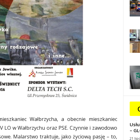
ieszkaniec Wałbrzycha, a obecnie mieszkaniec
Usłu
IV LO w Wałbrzychu oraz PSE. Czynnie i zawodowo
– GL
owe. Malarstwo traktuje, jako życiową pasję – to,
21 lip