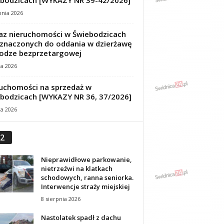
bodzicach [WYKAZY NR 39-42/2026]
pnia 2026
z nieruchomości w Świebodzicach
znaczonych do oddania w dzierżawę
odze bezprzetargowej
ca 2026
uchomości na sprzedaż w
bodzicach [WYKAZY NR 36, 37/2026]
ca 2026
2
Nieprawidłowe parkowanie,
nietrzeźwi na klatkach
schodowych, ranna seniorka.
Interwencje straży miejskiej
8 sierpnia 2026
Nastolatek spadł z dachu