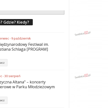
? Gdzie? Kiedy?
erwiec
-
9
październik
iędzynarodowy Festiwal im.
stiana Schlaga [PROGRAM]
acz
ec
-
30
sierpień
yczna Altana" – koncerty
nerowe w Parku Młodzieżowym
acz