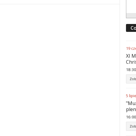
Co
19
cz
XI M
Chri
18
:
30
Zob
5
lipi
"Muz
ple
16
:
00
Zob