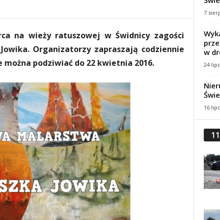
Świe
7 sier
Wyka
arca na wieży ratuszowej w Świdnicy zagości
prze
Jowika. Organizatorzy zapraszają codziennie
w dr
e można podziwiać do 22 kwietnia 2016.
24 lip
Nier
Świe
16 lip
11