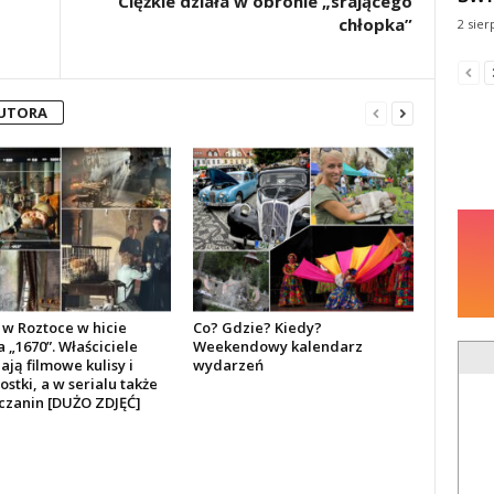
Ciężkie działa w obronie „srającego
chłopka”
2 sier
AUTORA
w Roztoce w hicie
Co? Gdzie? Kiedy?
a „1670”. Właściciele
Weekendowy kalendarz
ją filmowe kulisy i
wydarzeń
stki, a w serialu także
czanin [DUŻO ZDJĘĆ]