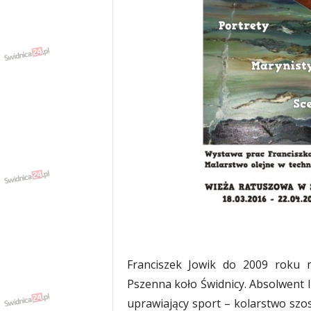
w
k
a
,
k
u
l
t
u
r
a
,
p
o
l
i
t
y
Franciszek Jowik do 2009 roku m
k
a
Pszenna koło Świdnicy. Absolwent 
,
uprawiający sport – kolarstwo szos
w