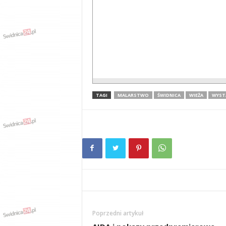
TAGI
MALARSTWO
ŚWIDNICA
WIEŻA
WYST
Poprzedni artykuł