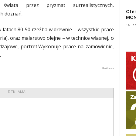
świata przez pryzmat surrealistycznych,
Ofer
ch doznań.
MON
14 lip
w latach 80-90 rzeźba w drewnie – wszystkie prace
ia), oraz malarstwo olejne – w technice własnej, o
odzajowe, portret.Wykonuje prace na zamówienie,
.
REKLAMA