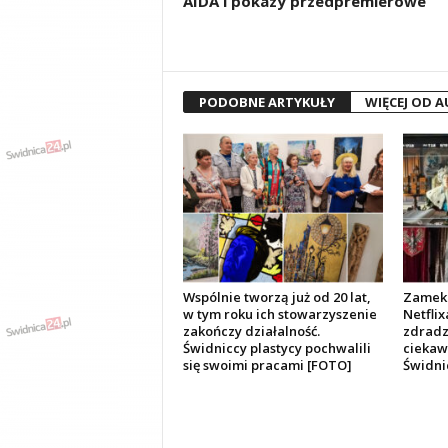
AIDA i pokazy przedpremierowe
PODOBNE ARTYKUŁY
WIĘCEJ OD 
Wspólnie tworzą już od 20 lat,
Zamek 
w tym roku ich stowarzyszenie
Netflix
zakończy działalność.
zdradza
Świdniccy plastycy pochwalili
ciekawo
się swoimi pracami [FOTO]
Świdni