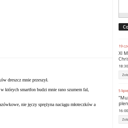
Co
19
cz
XI M
Chri
18
:
30
Zob
5
lipi
"Muz
ple
16
:
00
Zob