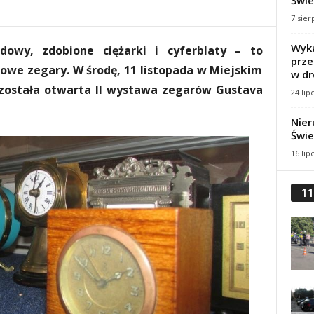
Świe
7 sier
Wyka
owy, zdobione ciężarki i cyferblaty – to
prze
owe zegary. W środę, 11 listopada w Miejskim
w dr
została otwarta II wystawa zegarów Gustava
24 lip
Nier
Świe
16 lip
11