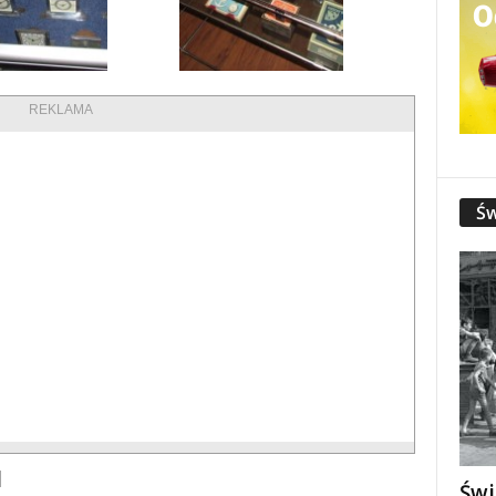
REKLAMA
Św
Świ