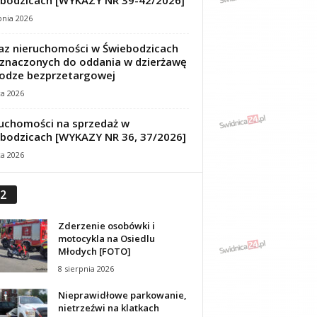
bodzicach [WYKAZY NR 39-42/2026]
pnia 2026
z nieruchomości w Świebodzicach
znaczonych do oddania w dzierżawę
odze bezprzetargowej
ca 2026
uchomości na sprzedaż w
bodzicach [WYKAZY NR 36, 37/2026]
ca 2026
2
Zderzenie osobówki i
motocykla na Osiedlu
Młodych [FOTO]
8 sierpnia 2026
Nieprawidłowe parkowanie,
nietrzeźwi na klatkach