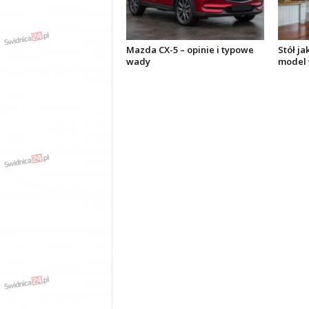
Mazda CX-5 – opinie i typowe
Stół ja
wady
model 