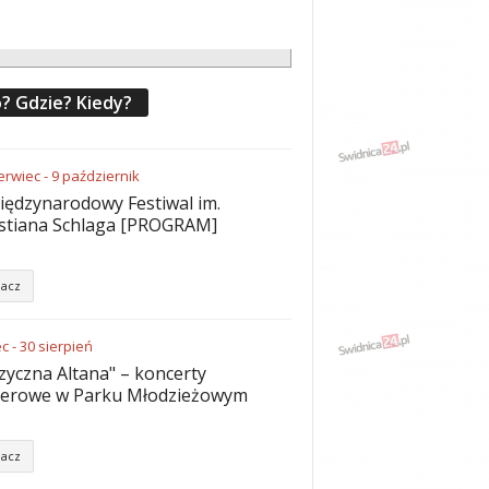
? Gdzie? Kiedy?
erwiec
-
9
październik
iędzynarodowy Festiwal im.
stiana Schlaga [PROGRAM]
acz
ec
-
30
sierpień
yczna Altana" – koncerty
nerowe w Parku Młodzieżowym
acz