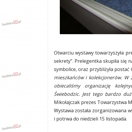
w
k
a
,
k
u
l
t
u
Otwarciu wystawy towarzyszyła prel
r
sekrety”. Prelegentka skupiła się 
a
symbolice, oraz przybliżyła postać
,
p
mieszkańców i kolekcjonerów. W 
o
obiecaliśmy organizację kolejn
l
Świebodzic. Jest tego bardzo duż
i
t
Mikołajczak prezes Towarzystwa Mi
y
Wystawa została zorganizowana wsp
k
i potrwa do niedzieli 15 listopada.
a
,
w