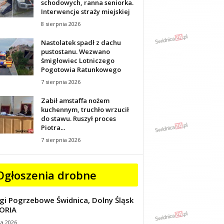
schodowych, ranna seniorka.
Interwencje straży miejskiej
8 sierpnia 2026
Nastolatek spadł z dachu
pustostanu. Wezwano
śmigłowiec Lotniczego
Pogotowia Ratunkowego
7 sierpnia 2026
Zabił amstaffa nożem
kuchennym, truchło wrzucił
do stawu. Ruszył proces
Piotra...
7 sierpnia 2026
Ogłoszenia drobne
gi Pogrzebowe Świdnica, Dolny Śląsk
ORIA
ca 2026