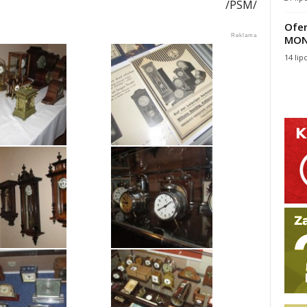
/PSM/
Ofer
MON
14 lip