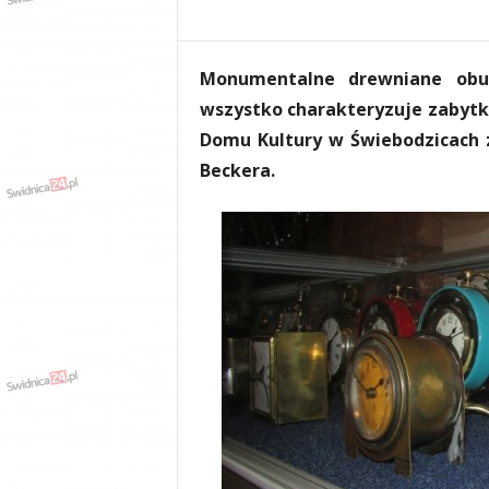
e
n
i
Monumentalne drewniane obud
a
,
wszystko charakteryzuje zabytk
i
Domu Kultury w Świebodzicach 
n
Beckera.
f
o
r
m
a
c
j
e
,
r
o
z
r
y