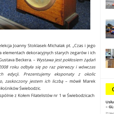
ekcja Joanny Stoklasek-Michalak pt. „Czas i jego
na elementach dekoracyjnych starych zegarów i ich
 Gustava Beckera. –
Wystawa jest pokłosiem żądań
2008 roku odbyła się po raz pierwszy i wówczas
ych edycji. Prezentujemy eksponaty z okolic
o, zaskoczony jestem ich liczbą
– mówił Marek
łośników Świebodzic.
ólnie z Kołem Filatelistów nr 1 w Świebodzicach
Usłu
– GL
21 lip