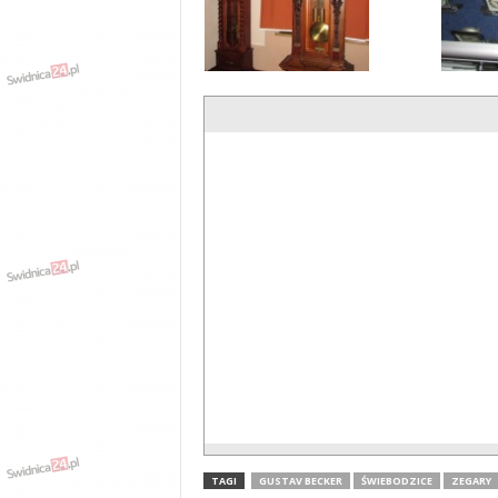
TAGI
GUSTAV BECKER
ŚWIEBODZICE
ZEGARY