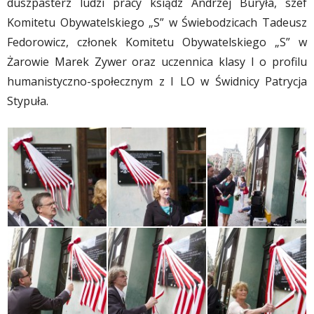
duszpasterz ludzi pracy ksiądz Andrzej Buryła, szef
Komitetu Obywatelskiego „S” w Świebodzicach Tadeusz
Fedorowicz, członek Komitetu Obywatelskiego „S” w
Żarowie Marek Zywer oraz uczennica klasy I o profilu
humanistyczno-społecznym z I LO w Świdnicy Patrycja
Stypuła.