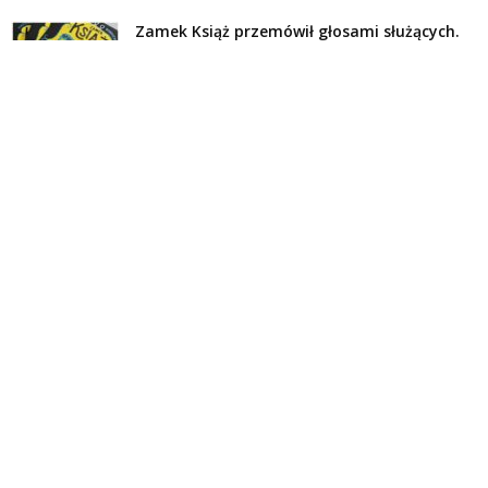
Zamek Książ przemówił głosami służących.
Wiemy już, kto wygrał książkę Agnieszki...
16 lipca 2026
Historie służących Zamku Książ. Wygraj
najnowszą książkę Świdniczanki Agnieszki
Dobkiewicz
5 lipca 2026
Polityka prywatności
Kontakt
© Wydawca: Portal Swidnica24.pl, Marek Kowalski, Rynek 33/4, 58-100 Świdnica.
Redakcja Swidnica24.pl zastrzega sobie prawo do redagowania
niezamawianych, nadesłanych tekstów.
Redakcja nie odpowiada za treść publikowanych reklam i
artykułów sponsorowanych.