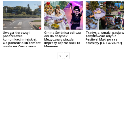
Uwaga kierowcy i
Gmina Świdnica odlicza
Tradycja, smak i pasja w
pasażerowie
dni do dożynek.
zabytkowym młynie.
komunikacji miejskiej.
Muzyczną gwiazdą
Festiwal Mąki po raz
Od poniedziałku remont
imprezy będzie Back to
dziesiąty [FOTO/VIDEO]
ronda na Zawiszowie
Maanam