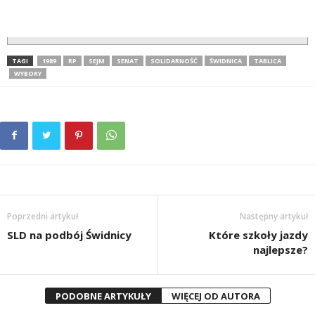
TAGI
1989
RP
SEJM
SENAT
SOLIDARNOŚĆ
ŚWIDNICA
TABLICA
WYBORY
Poprzedni artykuł
Następny artykuł
SLD na podbój Świdnicy
Które szkoły jazdy
najlepsze?
PODOBNE ARTYKUŁY
WIĘCEJ OD AUTORA