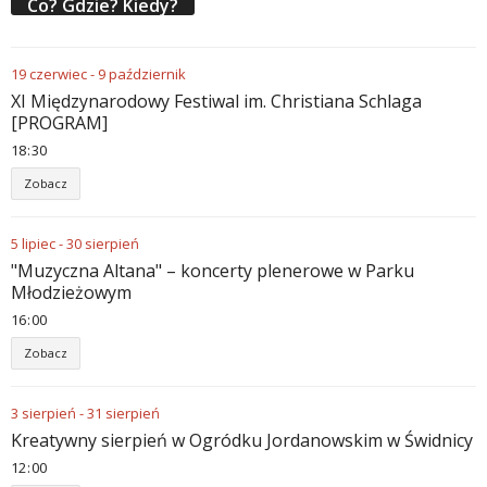
Co? Gdzie? Kiedy?
19
czerwiec
-
9
październik
XI Międzynarodowy Festiwal im. Christiana Schlaga
[PROGRAM]
18
:
30
Zobacz
5
lipiec
-
30
sierpień
"Muzyczna Altana" – koncerty plenerowe w Parku
Młodzieżowym
16
:
00
Zobacz
3
sierpień
-
31
sierpień
Kreatywny sierpień w Ogródku Jordanowskim w Świdnicy
12
:
00