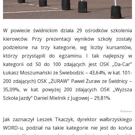
W powiecie świdnickim działa 29 ośrodków szkolenia
kierowców. Przy prezentacji wyników szkoły zostały
podzielone na trzy kategorie, wg liczby kursantów,
którzy przystąpili do egzaminu. I tak najlepszy w
kategorii od 50 do 100 zdających jest OSK „Da-Car”
Łukasz Moszumański ze Świebodzic – 43,64%, w kat. 101-
200 zdających) OSK „ŻURAW” Paweł Żuraw ze Świdnicy –
35,09%, w kat. powyżej 200 zdających OSK „Wyższa
Szkoła Jazdy” Daniel Mielnik z Jugowej – 29,81%.
Jak zaznaczył Leszek Tkaczyk, dyrektor wałbrzyskiego
WORD-u, podział na takie kategorie nie jest do końca