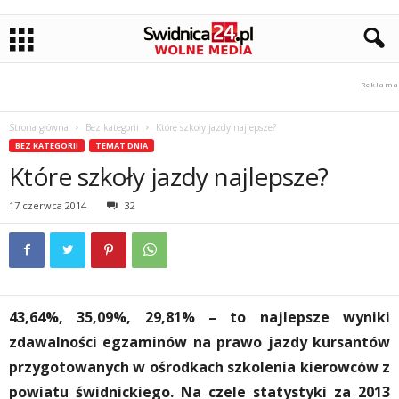
Strona główna
Bez kategorii
Które szkoły jazdy najlepsze?
BEZ KATEGORII
TEMAT DNIA
Które szkoły jazdy najlepsze?
17 czerwca 2014
32
43,64%, 35,09%, 29,81% – to najlepsze wyniki
zdawalności egzaminów na prawo jazdy kursantów
przygotowanych w ośrodkach szkolenia kierowców z
powiatu świdnickiego. Na czele statystyki za 2013