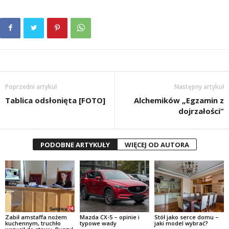
Poprzedni artykuł
Następny artykuł
Tablica odsłonięta [FOTO]
Alchemików „Egzamin z
dojrzałości”
PODOBNE ARTYKUŁY
WIĘCEJ OD AUTORA
Zabił amstaffa nożem
Mazda CX-5 – opinie i
Stół jako serce domu –
kuchennym, truchło
typowe wady
jaki model wybrać?