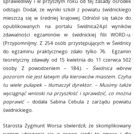
sprawiedliwy i w przyszłym roku od tej zasady ośrodek
odstąpi. Dodał, ze wyniki szkół z powiatu świdnickiego
mieszczą się w średniej krajowej. Odniósł się także do
opublikowanych na portalu Swidnica24.pl wyników
zdawalności egzaminów w świdnickiej filii WORD-u.
(Przypomnijmy: Z 254 osób przystępujących w Świdnicy
do egzaminu praktycznego zdało tylko 76. Egzamin
teoretyczny zdawały od 15 kwietnia do 11 czerwca 502
osoby. Z powodzeniem – 184.). –
Świdnica wbrew
pozorom nie jest łatwym dla kierowców miastem. Czyha
tu wiele pułapek – tłumaczył dyrektor. – Musimy także
wyciągnąć wnioski na przyszłość i sprawdzić, co można
poprawić
– dodała Sabina Cebula z zarządu powiatu
świdnickiego.
Starosta Zygmunt Worsa stwierdził, że skomplikowany