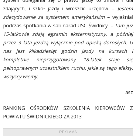
system ubiegania się o prawo jazdy to zmora i dla
zdających, i szkół jazdy i wreszcie urzędów. –
Jestem
zdecydowanie za systemem amerykańskim
– wyjaśniał
podczas spotkania w sali narad USC Świdnicy.
– Tam już
15-latkowie zdają egzamin eksternistyczny, a później
przez 3 lata jeżdżą wyłącznie pod opieką dorosłych. U
nas jest kilkadziesiąt godzin jazdy na kursach i
kompletnie nieprzygotowany 18-latek staje się
pełnoprawnym uczestnikiem ruchu. Jakie są tego efekty,
wszyscy wiemy.
asz
RANKING OŚRODKÓW SZKOLENIA KIEROWCÓW Z
POWIATU ŚWIDNICKIEGO ZA 2013
REKLAMA