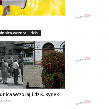
idnica wczoraj i dziś
dnica wczoraj i dziś. Rynek
pnia 2026