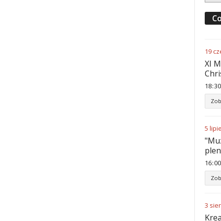
Co
19
cz
XI M
Chri
18
:
30
Zob
5
lipi
"Muz
ple
16
:
00
Zob
3
sie
Krea