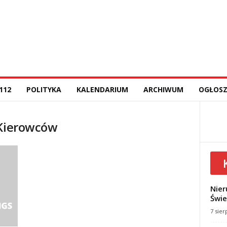
112
POLITYKA
KALENDARIUM
ARCHIWUM
OGŁOSZ
 Kierowców
Nier
Świe
7 sier