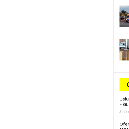
Usłu
– GL
21 lip
Ofer