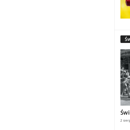
Św
Świ
2 sier