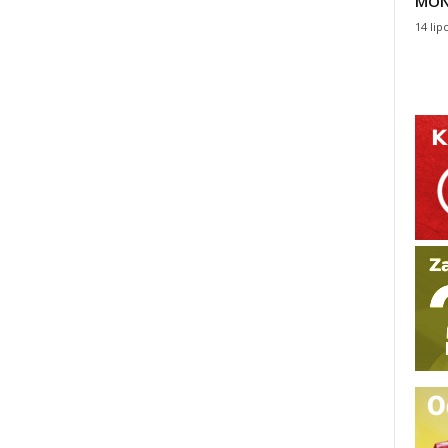
MON
14 lip