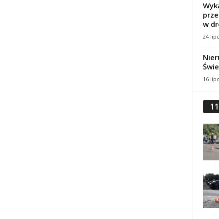
Wyka
?
prze
w dr
24 lip
Nier
Świe
16 lip
11