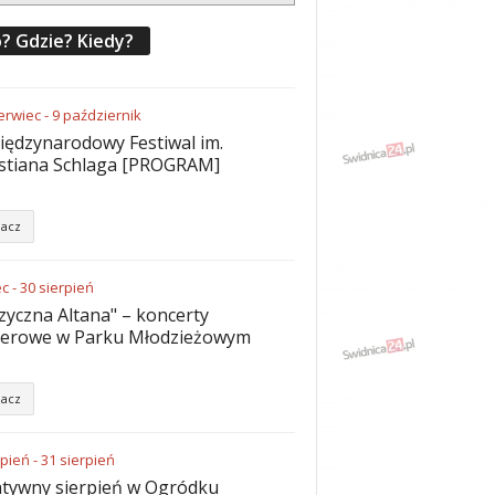
? Gdzie? Kiedy?
erwiec
-
9
październik
iędzynarodowy Festiwal im.
stiana Schlaga [PROGRAM]
acz
ec
-
30
sierpień
yczna Altana" – koncerty
nerowe w Parku Młodzieżowym
acz
rpień
-
31
sierpień
tywny sierpień w Ogródku