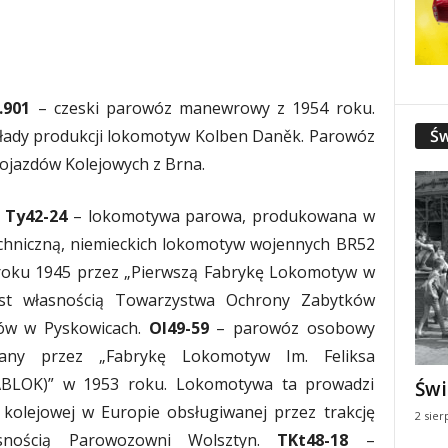
.901
– czeski parowóz manewrowy z 1954 roku.
Św
łady produkcji lokomotyw Kolben Daněk. Parowóz
Pojazdów Kolejowych z Brna.
Ty42-24
– lokomotywa parowa, produkowana w
echniczną, niemieckich lokomotyw wojennych BR52
oku 1945 przez „Pierwszą Fabrykę Lokomotyw w
est własnością Towarzystwa Ochrony Zabytków
nów w Pyskowicach.
Ol49-59
– parowóz osobowy
wany przez „Fabrykę Lokomotyw Im. Feliksa
ABLOK)” w 1953 roku. Lokomotywa ta prowadzi
Świ
i kolejowej w Europie obsługiwanej przez trakcję
2 sier
nością Parowozowni Wolsztyn.
TKt48-18
–