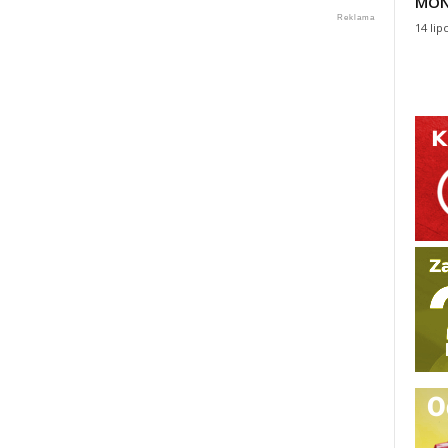
MON
14 lip