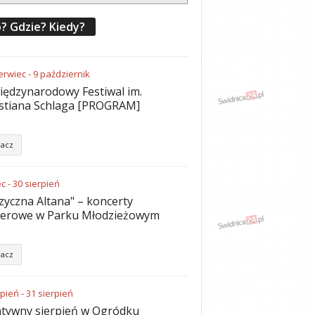
? Gdzie? Kiedy?
erwiec
-
9
październik
iędzynarodowy Festiwal im.
stiana Schlaga [PROGRAM]
acz
ec
-
30
sierpień
yczna Altana" – koncerty
nerowe w Parku Młodzieżowym
acz
rpień
-
31
sierpień
tywny sierpień w Ogródku