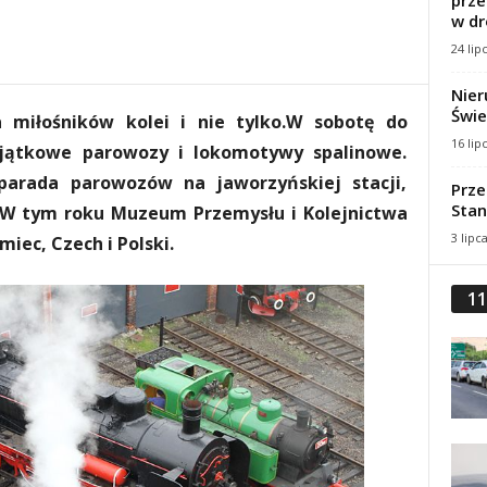
prze
w dr
24 lip
Nier
Świe
 miłośników kolei i nie tylko.W sobotę do
16 lip
yjątkowe parowozy i lokomotywy spalinowe.
arada parowozów na jaworzyńskiej stacji,
Prze
Stan
. W tym roku Muzeum Przemysłu i Kolejnictwa
3 lipc
miec, Czech i Polski.
11