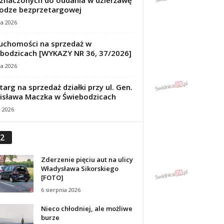
znaczonych do oddania w dzierżawę
odze bezprzetargowej
ca 2026
uchomości na sprzedaż w
bodzicach [WYKAZY NR 36, 37/2026]
ca 2026
targ na sprzedaż działki przy ul. Gen.
isława Maczka w Świebodzicach
a 2026
2
Zderzenie pięciu aut na ulicy
Władysława Sikorskiego
[FOTO]
6 sierpnia 2026
Nieco chłodniej, ale możliwe
burze