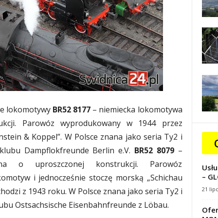
owe lokomotywy
BR52 8177
– niemiecka lokomotywa
ukcji. Parowóz wyprodukowany w 1944 przez
stein & Koppel”. W Polsce znana jako seria Ty2 i
klubu Dampflokfreunde Berlin e.V.
BR52 8079
–
na o uproszczonej konstrukcji. Parowóz
Usłu
– GL
omotyw i jednocześnie stoczę morską „Schichau
21 lip
dzi z 1943 roku. W Polsce znana jako seria Ty2 i
lubu Ostsachsische Eisenbahnfreunde z Löbau.
Ofer