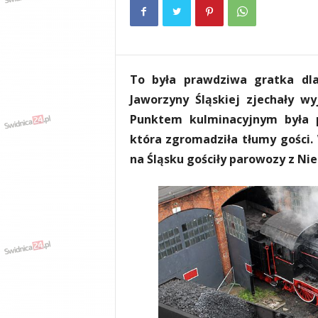
e
n
i
a
,
To była prawdziwa gratka dla
i
n
Jaworzyny Śląskiej zjechały w
f
Punktem kulminacyjnym była p
o
która zgromadziła tłumy gości
r
m
na Śląsku gościły parowozy z Nie
a
c
j
e
,
r
o
z
r
y