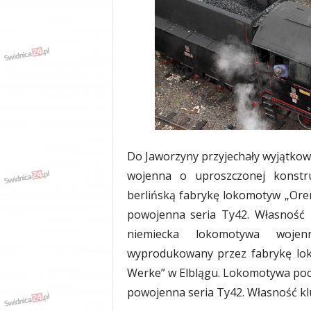
w
k
a
,
k
u
l
t
u
r
a
Do Jaworzyny przyjechały wyjątk
,
wojenna o uproszczonej konstr
p
o
berlińską fabrykę lokomotyw „Oren
l
powojenna seria Ty42. Własność 
i
niemiecka lokomotywa wojen
t
y
wyprodukowany przez fabrykę lok
k
Werke” w Elblągu. Lokomotywa pocho
a
powojenna seria Ty42. Własność k
,
w