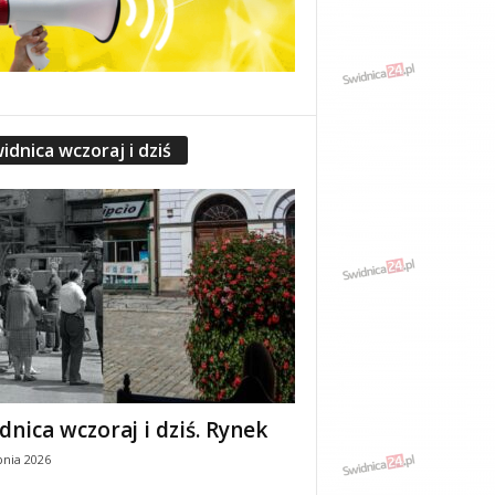
idnica wczoraj i dziś
dnica wczoraj i dziś. Rynek
pnia 2026