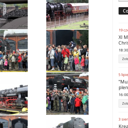
Co
19
cz
XI M
Chri
18
:
30
Zob
5
lipi
"Muz
ple
16
:
00
Zob
3
sie
Krea