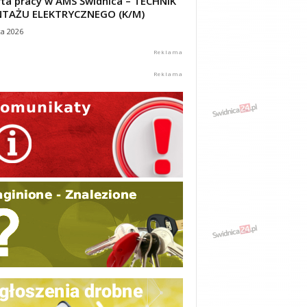
ta pracy w AMS Świdnica – TECHNIK
TAŻU ELEKTRYCZNEGO (K/M)
ca 2026