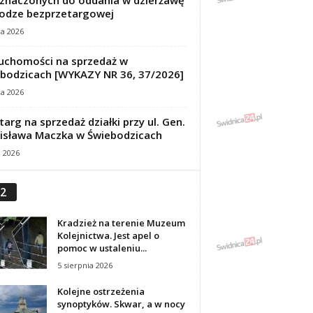
znaczonych do oddania w dzierżawę
odze bezprzetargowej
ca 2026
uchomości na sprzedaż w
bodzicach [WYKAZY NR 36, 37/2026]
ca 2026
targ na sprzedaż działki przy ul. Gen.
isława Maczka w Świebodzicach
a 2026
2
Kradzież na terenie Muzeum
Kolejnictwa. Jest apel o
pomoc w ustaleniu...
5 sierpnia 2026
Kolejne ostrzeżenia
synoptyków. Skwar, a w nocy