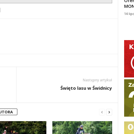
Ofer
MON
14 lip
Następny artykuł
Święto lasu w Świdnicy
AUTORA