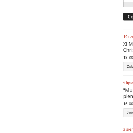
Co
19
cz
XI M
Chri
18
30
Zob
5
lipi
"Muz
ple
16
00
Zob
3
sie