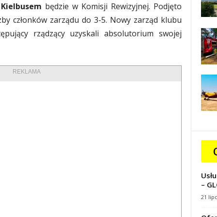
Kielbusem
będzie w Komisji Rewizyjnej. Podjęto
czby członków zarządu do 3-5. Nowy zarząd klubu
tępujący rządzący uzyskali absolutorium swojej
REKLAMA
Usłu
– GL
21 lip