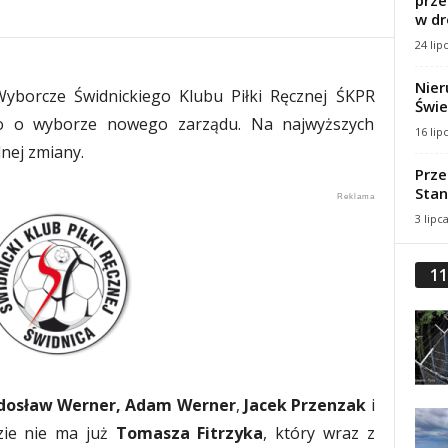
prze
w dr
24 lip
Nier
borcze Świdnickiego Klubu Piłki Ręcznej ŚKPR
Świe
ło o wyborze nowego zarządu. Na najwyższych
16 lip
nej zmiany.
Prze
Stan
3 lipc
11
dosław Werner,
Adam Werner
,
Jacek Przenzak
i
zie nie ma już
Tomasza Fitrzyka
, który wraz z