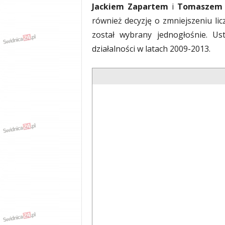
w
Jackiem Zapartem
i
Tomaszem 
k
również decyzję o zmniejszeniu li
a
,
został wybrany jednogłośnie. Us
k
działalności w latach 2009-2013.
u
l
t
u
r
a
,
p
o
l
i
t
y
k
a
,
w