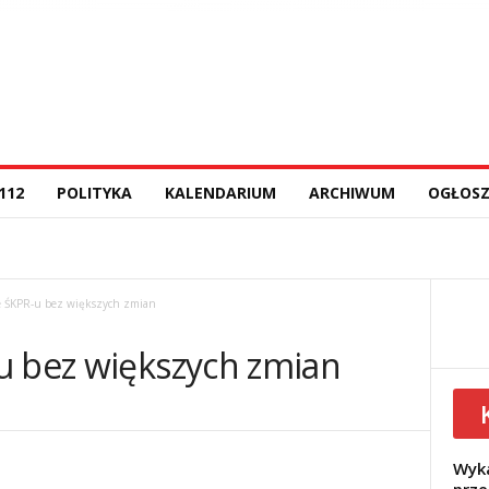
112
POLITYKA
KALENDARIUM
ARCHIWUM
OGŁOSZ
 ŚKPR-u bez większych zmian
u bez większych zmian
Wyka