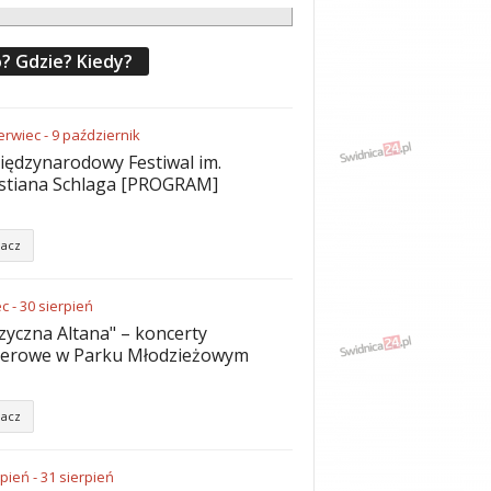
? Gdzie? Kiedy?
erwiec
-
9
październik
iędzynarodowy Festiwal im.
stiana Schlaga [PROGRAM]
acz
ec
-
30
sierpień
yczna Altana" – koncerty
nerowe w Parku Młodzieżowym
acz
rpień
-
31
sierpień