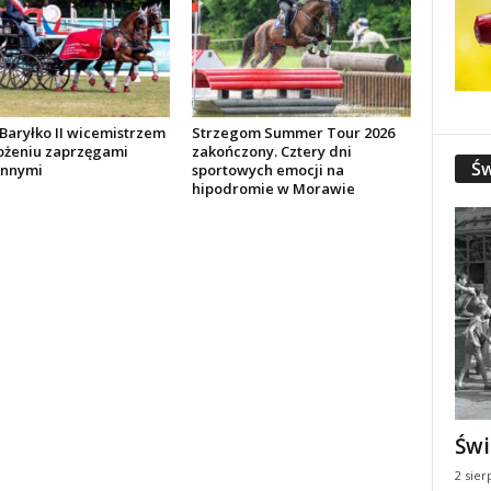
Baryłko II wicemistrzem
Strzegom Summer Tour 2026
żeniu zaprzęgami
zakończony. Cztery dni
Św
onnymi
sportowych emocji na
hipodromie w Morawie
Świ
2 sier