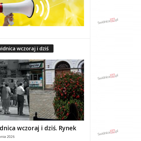
idnica wczoraj i dziś
dnica wczoraj i dziś. Rynek
pnia 2026