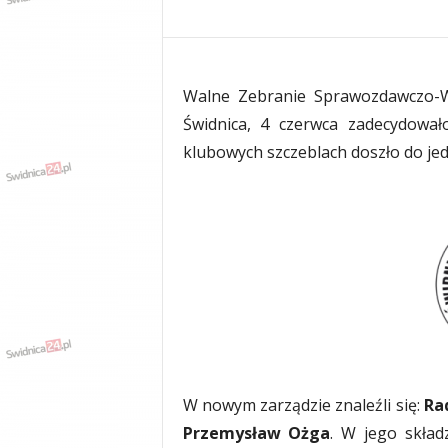
e
n
i
a
,
Walne Zebranie Sprawozdawczo-Wy
i
Świdnica, 4 czerwca zadecydowa
n
klubowych szczeblach doszło do jed
f
o
r
m
a
c
j
e
,
r
o
z
W nowym zarządzie znaleźli się:
Ra
r
y
Przemysław Ożga
. W jego skład