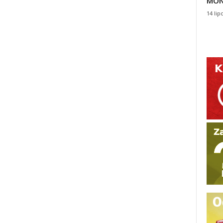
MON
14 lip