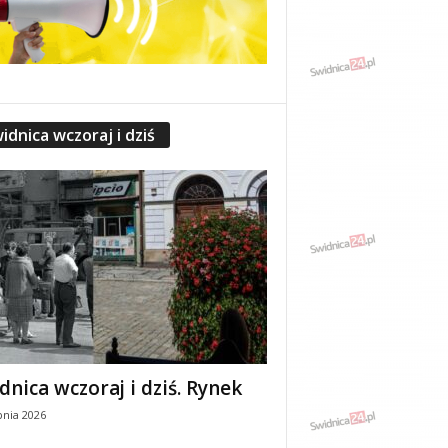
idnica wczoraj i dziś
dnica wczoraj i dziś. Rynek
pnia 2026