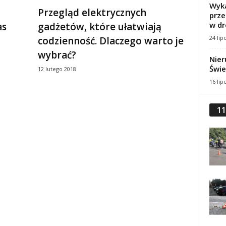
Wyka
Przegląd elektrycznych
prze
w dr
as
gadżetów, które ułatwiają
24 lip
codzienność. Dlaczego warto je
wybrać?
Nier
Świe
12 lutego 2018
16 lip
11