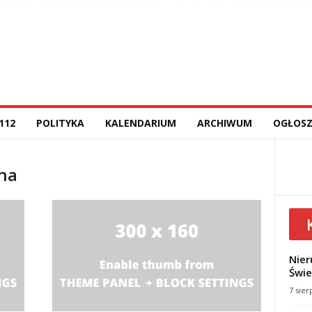
112
POLITYKA
KALENDARIUM
ARCHIWUM
OGŁOSZ
zna
Nier
Świe
7 sier