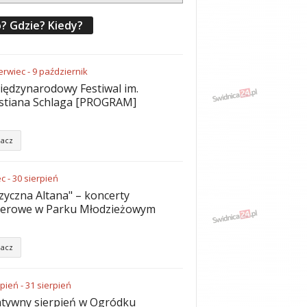
? Gdzie? Kiedy?
erwiec
-
9
październik
iędzynarodowy Festiwal im.
stiana Schlaga [PROGRAM]
acz
ec
-
30
sierpień
yczna Altana" – koncerty
nerowe w Parku Młodzieżowym
acz
rpień
-
31
sierpień
tywny sierpień w Ogródku