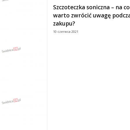
e
Szczoteczka soniczna – na co
n
warto zwrócić uwagę podcz
i
a
zakupu?
,
10 czerwca 2021
i
n
f
o
r
m
a
c
j
e
,
r
o
z
r
y