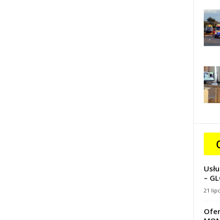
Usłu
– GL
21 lip
Ofer