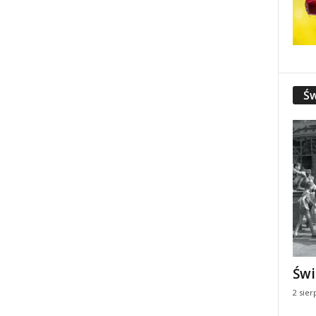
Św
Świ
2 sier