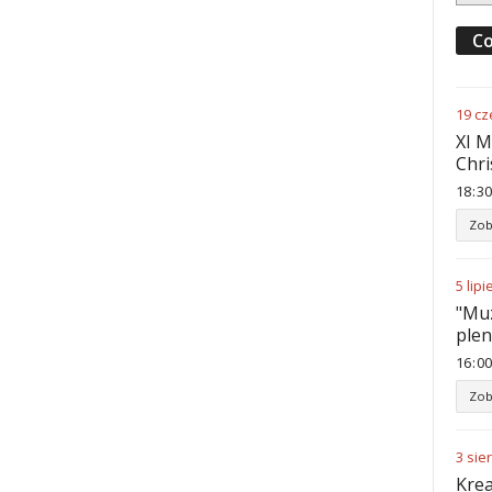
Co
19
cz
XI M
Chri
18
:
30
Zob
5
lipi
"Muz
ple
16
:
00
Zob
3
sie
Krea