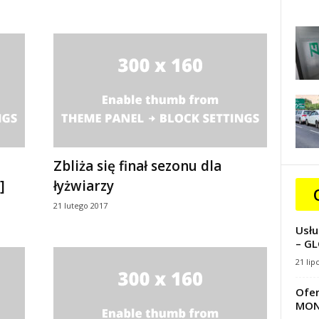
Zbliża się finał sezonu dla
]
łyżwiarzy
21 lutego 2017
Usłu
– GL
21 lip
Ofer
MON