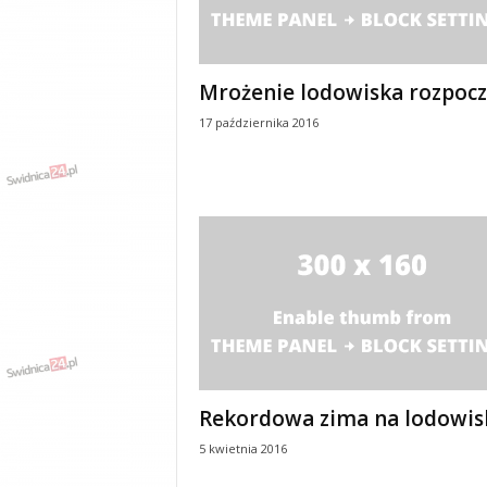
y
w
i
a
Mrożenie lodowiska rozpocz
d
17 października 2016
y
,
w
y
p
a
d
k
i
Rekordowa zima na lodowis
5 kwietnia 2016