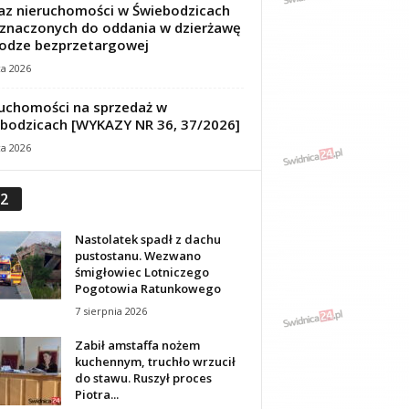
z nieruchomości w Świebodzicach
znaczonych do oddania w dzierżawę
odze bezprzetargowej
ca 2026
uchomości na sprzedaż w
bodzicach [WYKAZY NR 36, 37/2026]
ca 2026
2
Nastolatek spadł z dachu
pustostanu. Wezwano
śmigłowiec Lotniczego
Pogotowia Ratunkowego
7 sierpnia 2026
Zabił amstaffa nożem
kuchennym, truchło wrzucił
do stawu. Ruszył proces
Piotra...