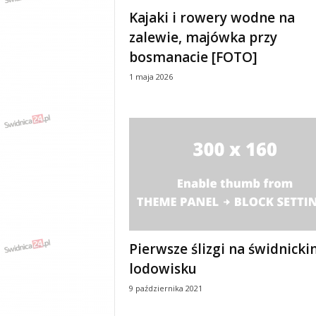
e
Kajaki i rowery wodne na
n
zalewie, majówka przy
i
a
bosmanacie [FOTO]
,
1 maja 2026
i
n
f
o
r
m
a
c
j
e
,
r
Pierwsze ślizgi na świdnick
o
lodowisku
z
r
9 października 2021
y