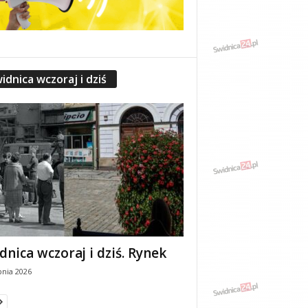
idnica wczoraj i dziś
dnica wczoraj i dziś. Rynek
pnia 2026