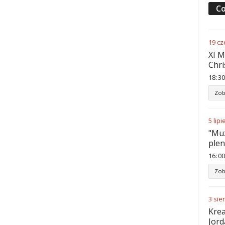
Co
19
cz
XI M
Chri
18
:
30
Zob
5
lipi
"Muz
ple
16
:
00
Zob
3
sie
Krea
Jord