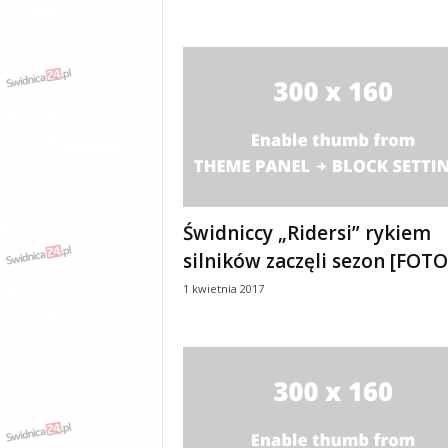
w
k
a
,
k
u
l
t
u
r
a
Świdniccy „Ridersi” rykiem
,
p
silników zaczęli sezon [FOTO
o
1 kwietnia 2017
l
i
t
y
k
a
,
w