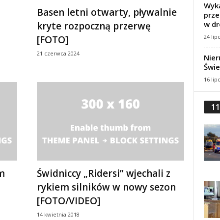
Wyka
Basen letni otwarty, pływalnie
prze
w dr
kryte rozpoczną przerwę
24 lip
[FOTO]
21 czerwca 2024
Nier
Świe
16 lip
11
im
Świdniccy „Ridersi” wjechali z
rykiem silników w nowy sezon
[FOTO/VIDEO]
14 kwietnia 2018