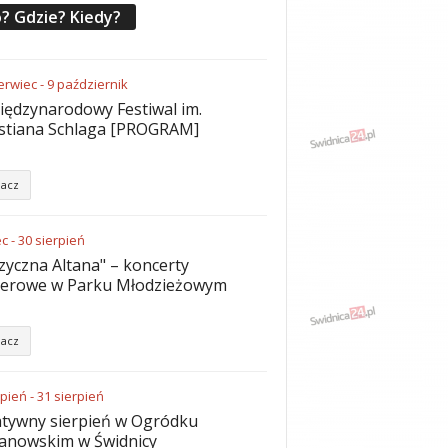
? Gdzie? Kiedy?
erwiec
-
9
październik
iędzynarodowy Festiwal im.
stiana Schlaga [PROGRAM]
acz
ec
-
30
sierpień
yczna Altana" – koncerty
nerowe w Parku Młodzieżowym
acz
rpień
-
31
sierpień
tywny sierpień w Ogródku
anowskim w Świdnicy