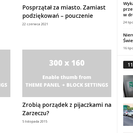
Wyka
Posprzątał za miasto. Zamiast
prze
w dr
podziękowań – pouczenie
24 lip
22 czerwca 2021
Nier
Świe
16 lip
11
Zrobią porządek z pijaczkami na
Zarzeczu?
5 listopada 2015