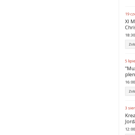
19
cz
XI M
Chri
18
:
30
Zob
5
lipi
"Muz
ple
16
:
00
Zob
3
sie
Krea
Jord
12
:
00