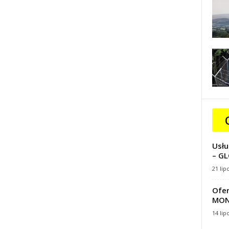
Usłu
– GL
21 lip
Ofer
MON
14 lip