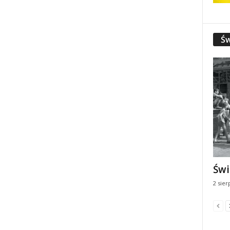
Św
Świ
2 sier