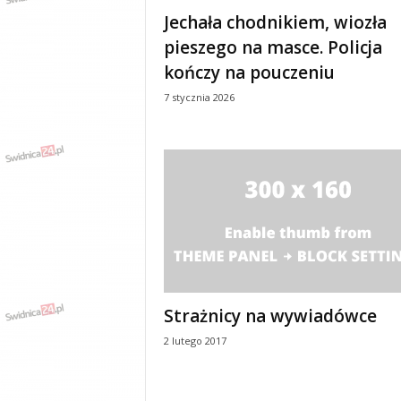
e
Jechała chodnikiem, wiozła
n
pieszego na masce. Policja
i
a
kończy na pouczeniu
,
7 stycznia 2026
i
n
f
o
r
m
a
c
j
e
,
r
Strażnicy na wywiadówce
o
2 lutego 2017
z
r
y