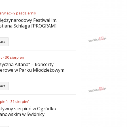
erwiec
-
9
październik
iędzynarodowy Festiwal im.
stiana Schlaga [PROGRAM]
acz
ec
-
30
sierpień
yczna Altana" – koncerty
nerowe w Parku Młodzieżowym
acz
rpień
-
31
sierpień
tywny sierpień w Ogródku
anowskim w Świdnicy