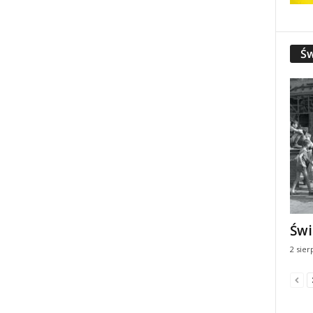
Św
Świ
2 sier