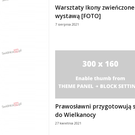
e
Warsztaty Ikony zwieńczone
n
wystawą [FOTO]
i
a
7 sierpnia 2021
,
i
n
f
o
r
m
a
c
j
e
,
r
Prawosławni przygotowują s
o
do Wielkanocy
z
r
27 kwietnia 2021
y