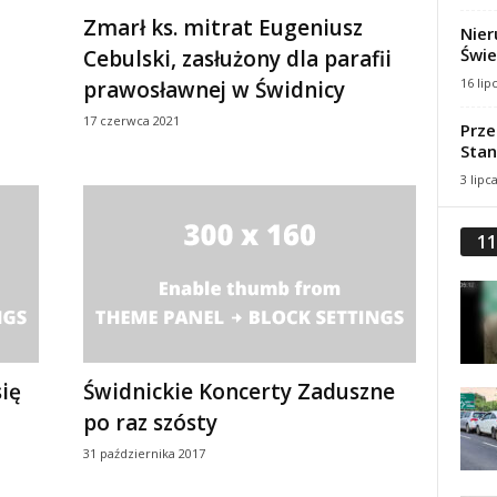
Zmarł ks. mitrat Eugeniusz
Nier
Świe
Cebulski, zasłużony dla parafii
16 lip
prawosławnej w Świdnicy
17 czerwca 2021
Prze
Stan
3 lipc
11
ię
Świdnickie Koncerty Zaduszne
po raz szósty
31 października 2017