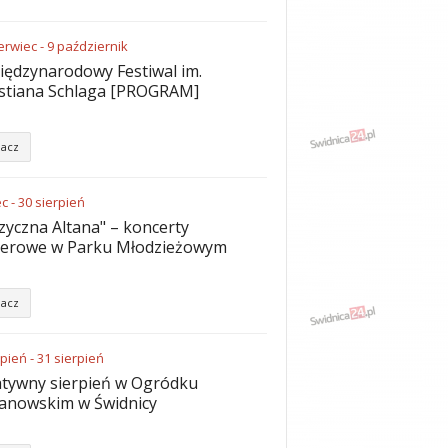
erwiec
-
9
październik
iędzynarodowy Festiwal im.
stiana Schlaga [PROGRAM]
acz
ec
-
30
sierpień
yczna Altana" – koncerty
nerowe w Parku Młodzieżowym
acz
rpień
-
31
sierpień
tywny sierpień w Ogródku
anowskim w Świdnicy