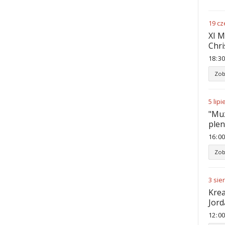
19
cz
XI M
Chri
18
30
Zob
5
lipi
"Muz
ple
16
00
Zob
3
sie
Krea
Jord
12
00