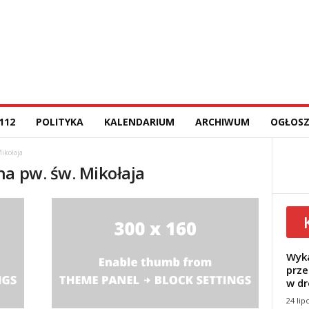
112
POLITYKA
KALENDARIUM
ARCHIWUM
OGŁOSZ
ikołaja
na pw. św. Mikołaja
Wyka
prze
w dr
24 lip