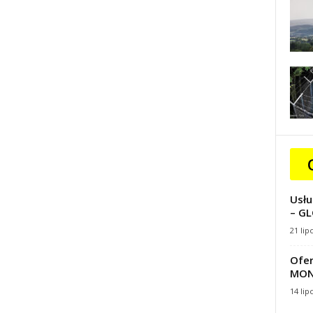
Usłu
– GL
21 lip
Ofer
MON
14 lip