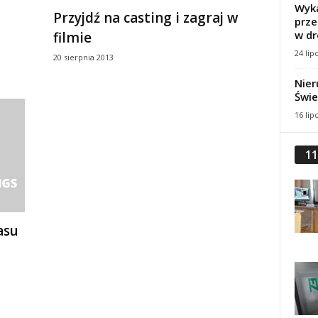
Wyka
Przyjdź na casting i zagraj w
prze
w dr
filmie
24 lip
20 sierpnia 2013
Nier
Świe
16 lip
11
asu