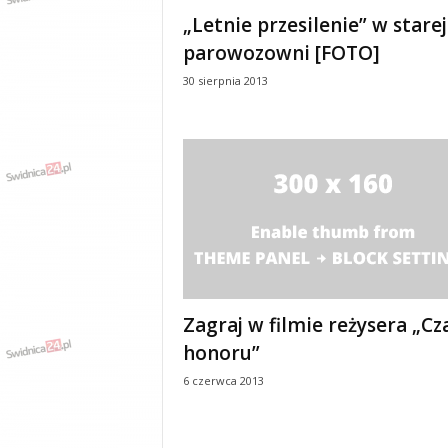
e
„Letnie przesilenie” w starej
n
parowozowni [FOTO]
i
a
30 sierpnia 2013
,
i
n
f
o
r
m
a
c
j
e
Zagraj w filmie reżysera „Cz
,
r
honoru”
o
6 czerwca 2013
z
r
y