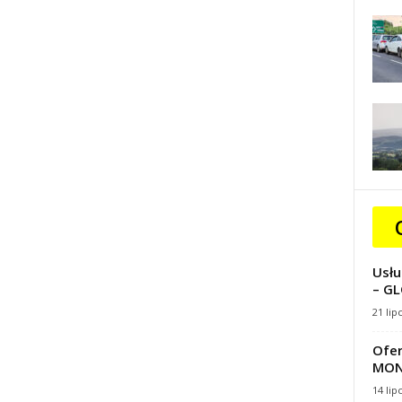
Usłu
– GL
21 lip
Ofer
MON
14 lip