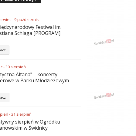
erwiec
-
9
październik
iędzynarodowy Festiwal im.
stiana Schlaga [PROGRAM]
acz
ec
-
30
sierpień
yczna Altana" – koncerty
nerowe w Parku Młodzieżowym
acz
rpień
-
31
sierpień
tywny sierpień w Ogródku
anowskim w Świdnicy