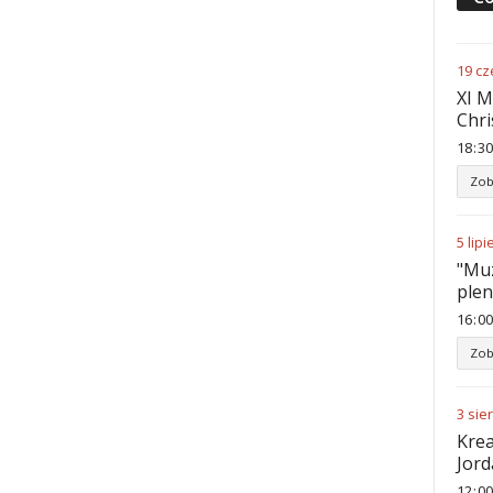
19
cz
XI M
Chri
18
:
30
Zob
5
lipi
"Muz
ple
16
:
00
Zob
3
sie
Krea
Jord
12
:
00