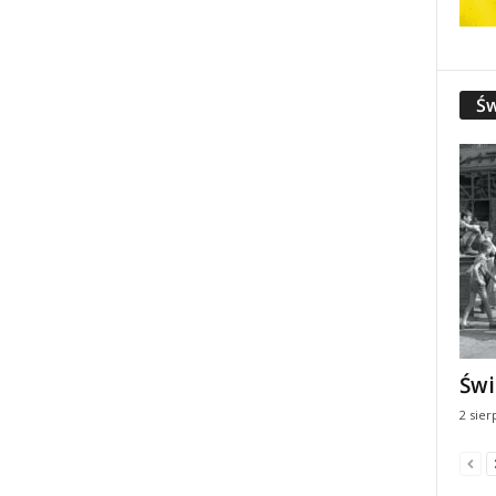
Św
Świ
2 sier