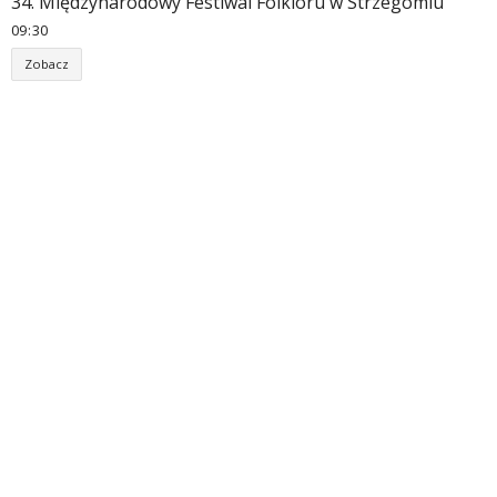
34. Międzynarodowy Festiwal Folkloru w Strzegomiu
09
:
30
Zobacz