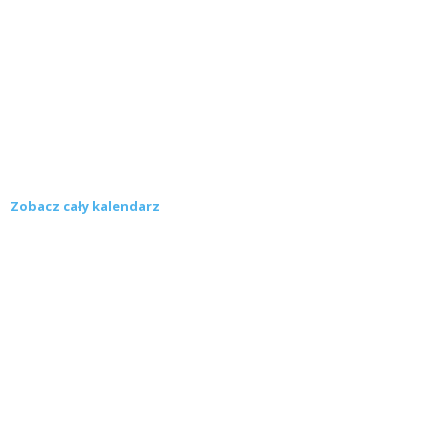
Zobacz cały kalendarz
Konkursy
Zamek Książ przemówił głosami służących.
Wiemy już, kto wygrał książkę Agnieszki...
16 lipca 2026
Historie służących Zamku Książ. Wygraj
najnowszą książkę Świdniczanki Agnieszki
Dobkiewicz