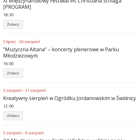
XI Międzynarodowy Festiwal im. Christiana Schlaga
[PROGRAM]
18
:
30
Zobacz
5
lipiec
-
30
sierpień
"Muzyczna Altana" – koncerty plenerowe w Parku
Młodzieżowym
16
:
00
Zobacz
3
sierpień
-
31
sierpień
Kreatywny sierpień w Ogródku Jordanowskim w Świdnicy
12
:
00
Zobacz
5
sierpień
-
9
sierpień