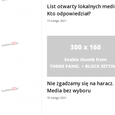
e
List otwarty lokalnych medi
n
Kto odpowiedział?
i
a
15 lutego 2021
,
i
n
f
o
r
m
a
c
j
e
Nie zgadzamy się na haracz.
,
r
Media bez wyboru
o
10 lutego 2021
z
r
y