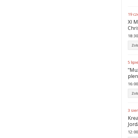
19
cz
XI M
Chri
18
:
30
Zob
5
lipi
"Muz
ple
16
:
00
Zob
3
sie
Krea
Jord
12
:
00