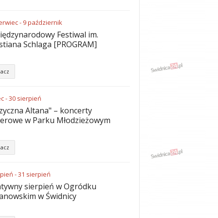
erwiec
-
9
październik
iędzynarodowy Festiwal im.
stiana Schlaga [PROGRAM]
acz
ec
-
30
sierpień
yczna Altana" – koncerty
nerowe w Parku Młodzieżowym
acz
rpień
-
31
sierpień
tywny sierpień w Ogródku
anowskim w Świdnicy