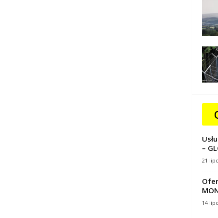
Usłu
– GL
21 lip
Ofer
MON
14 lip