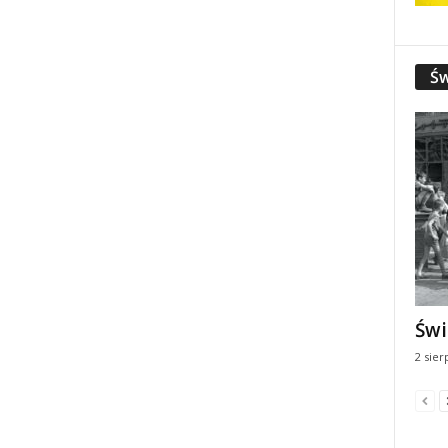
Św
Świ
2 sier