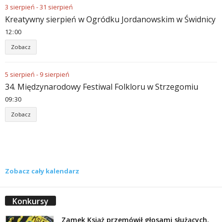
3
sierpień
-
31
sierpień
Kreatywny sierpień w Ogródku Jordanowskim w Świdnicy
12
00
Zobacz
5
sierpień
-
9
sierpień
34. Międzynarodowy Festiwal Folkloru w Strzegomiu
09
30
Zobacz
Zobacz cały kalendarz
Konkursy
Zamek Książ przemówił głosami służących.