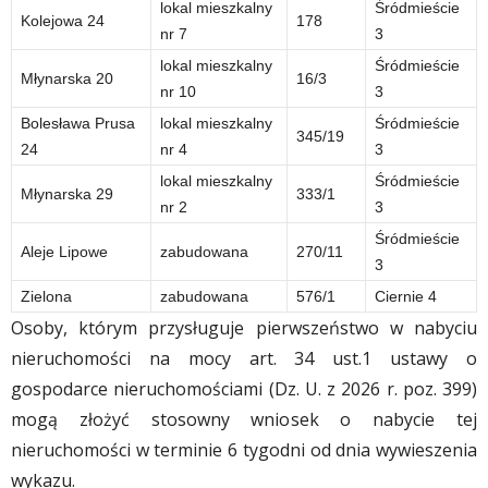
lokal mieszkalny
Śródmieście
Kolejowa 24
178
nr 7
3
lokal mieszkalny
Śródmieście
Młynarska 20
16/3
nr 10
3
Bolesława Prusa
lokal mieszkalny
Śródmieście
345/19
24
nr 4
3
lokal mieszkalny
Śródmieście
Młynarska 29
333/1
nr 2
3
Śródmieście
Aleje Lipowe
zabudowana
270/11
3
Zielona
zabudowana
576/1
Ciernie 4
Osoby, którym przysługuje pierwszeństwo w nabyciu
nieruchomości na mocy art. 34 ust.1 ustawy o
gospodarce nieruchomościami (Dz. U. z 2026 r. poz. 399)
mogą złożyć stosowny wniosek o nabycie tej
nieruchomości w terminie 6 tygodni od dnia wywieszenia
wykazu.