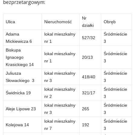
bezprzetargowym:
Nr
Ulica
Nieruchomość
Obręb
działki
Adama
lokal mieszkalny
Śródmieście
527/32
Mickiewicza 6
nr 1
3
Biskupa
lokal mieszkalny
Śródmieście
Ignacego
20/13
nr 1
3
Krasickiego 14
Juliusza
lokal mieszkalny
Śródmieście
418/40
Słowackiego 3
nr 3
3
lokal mieszkalny
Śródmieście
Świdnicka 19
321/17
nr 2
3
lokal mieszkalny
Śródmieście
Aleje Lipowe 23
265
nr 3
3
lokal mieszkalny
Śródmieście
Kolejowa 14
192
nr 7
3