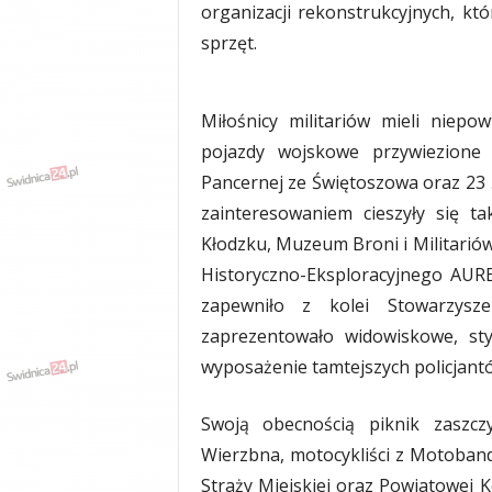
organizacji rekonstrukcyjnych, kt
y
sprzęt.
w
i
a
d
​Miłośnicy militariów mieli niep
y
pojazdy wojskowe przywiezione 
,
w
Pancernej ze Świętoszowa oraz 23 
y
zainteresowaniem cieszyły się t
p
Kłodzku, Muzeum Broni i Militarió
a
d
Historyczno-Eksploracyjnego AURE
k
zapewniło z kolei Stowarzysz
i
zaprezentowało widowiskowe, st
wyposażenie tamtejszych policjant
​Swoją obecnością piknik zaszcz
Wierzbna, motocykliści z Motoband
Straży Miejskiej oraz Powiatowej K