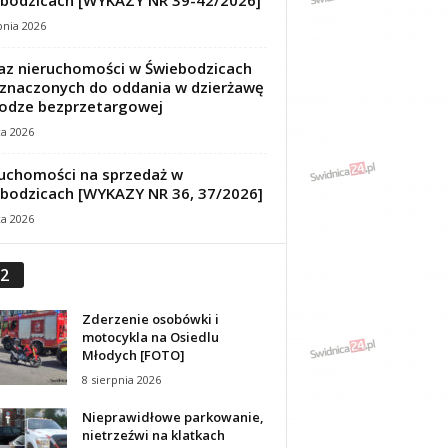
bodzicach [WYKAZY NR 39-42/2026]
pnia 2026
z nieruchomości w Świebodzicach
znaczonych do oddania w dzierżawę
odze bezprzetargowej
ca 2026
uchomości na sprzedaż w
bodzicach [WYKAZY NR 36, 37/2026]
ca 2026
2
Zderzenie osobówki i
motocykla na Osiedlu
Młodych [FOTO]
8 sierpnia 2026
Nieprawidłowe parkowanie,
nietrzeźwi na klatkach