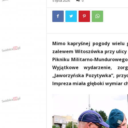
5 lipca 2026
0
e
n
i
a
,
i
n
Mimo kapryśnej pogody wielu g
f
o
zalewem Witoszówka przy ulicy
r
Pikniku Militarno-Mundurowego,
m
Wyjątkowe wydarzenie, zorg
a
c
„Jaworzyńska Pozytywka”, przyc
j
Impreza miała głęboki wymiar c
e
,
r
o
z
r
y