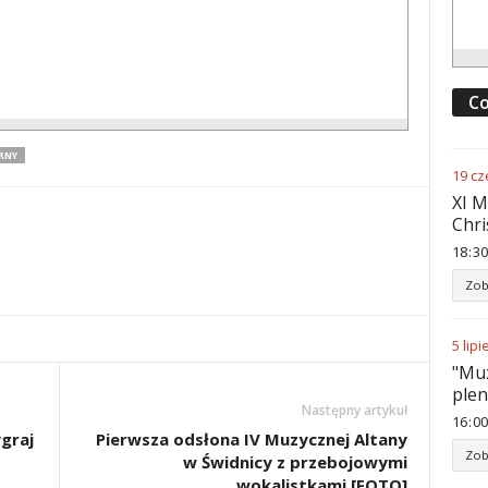
Co
RNY
19
cz
XI M
Chri
18
:
30
Zob
5
lipi
"Muz
ple
Następny artykuł
16
:
00
graj
Pierwsza odsłona IV Muzycznej Altany
Zob
w Świdnicy z przebojowymi
wokalistkami [FOTO]