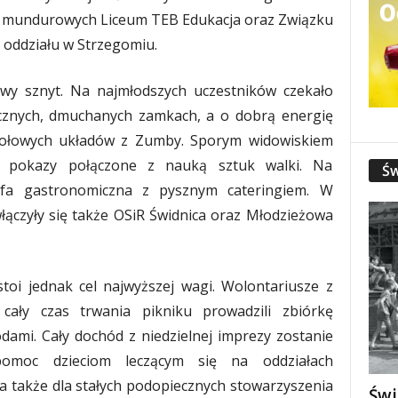
as mundurowych Liceum TEB Edukacja oraz Związku
z oddziału w Strzegomiu.
kowy sznyt. Na najmłodszych uczestników czekało
cznych, dmuchanych zamkach, a o dobrą energię
iołowych układów z Zumby. Sporym widowiskiem
e pokazy połączone z nauką sztuk walki. Na
Św
refa gastronomiczna z pysznym cateringiem. W
łączyły się także OSiR Świdnica oraz Młodzieżowa
oi jednak cel najwyższej wagi. Wolontariusze z
 cały czas trwania pikniku prowadzili zbiórkę
dami. Cały dochód z niedzielnej imprezy zostanie
omoc dzieciom leczącym się na oddziałach
 a także dla stałych podopiecznych stowarzyszenia
Świ