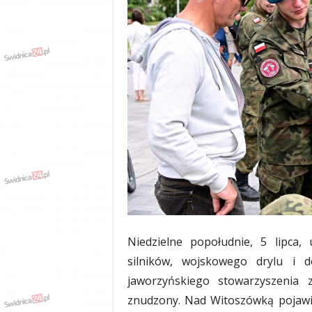
w
k
a
,
k
u
l
t
u
r
a
,
p
o
l
i
t
​Niedzielne popołudnie, 5 lipca
y
silników, wojskowego drylu i d
k
jaworzyńskiego stowarzyszenia 
a
,
znudzony. Nad Witoszówką pojawi
w