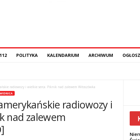
112
POLITYKA
KALENDARIUM
ARCHIWUM
OGŁOSZ
ańskie radiowozy i wielkie serca. Piknik nad zalewem Witoszówka
WIDNICA
 amerykańskie radiowozy i
nik nad zalewem
]
Nier