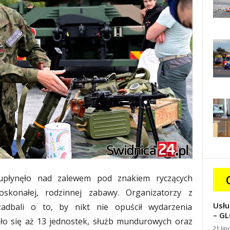
, upłynęło nad zalewem pod znakiem ryczących
oskonałej, rodzinnej zabawy. Organizatorzy z
Usłu
zadbali o to, by nikt nie opuścił wydarzenia
– GL
ło się aż 13 jednostek, służb mundurowych oraz
21 lip