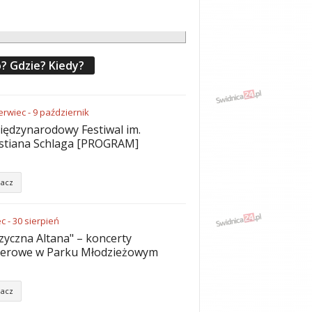
? Gdzie? Kiedy?
erwiec
-
9
październik
iędzynarodowy Festiwal im.
stiana Schlaga [PROGRAM]
acz
ec
-
30
sierpień
yczna Altana" – koncerty
nerowe w Parku Młodzieżowym
acz