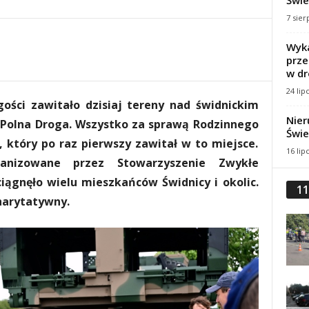
Świe
7 sier
Wyka
prze
w dr
24 lip
ości zawitało dzisiaj tereny nad świdnickim
Nier
 Polna Droga. Wszystko za sprawą Rodzinnego
Świe
 który po raz pierwszy zawitał w to miejsce.
16 lip
anizowane przez Stowarzyszenie Zwykłe
iągnęło wielu mieszkańców Świdnicy i okolic.
11
harytatywny.