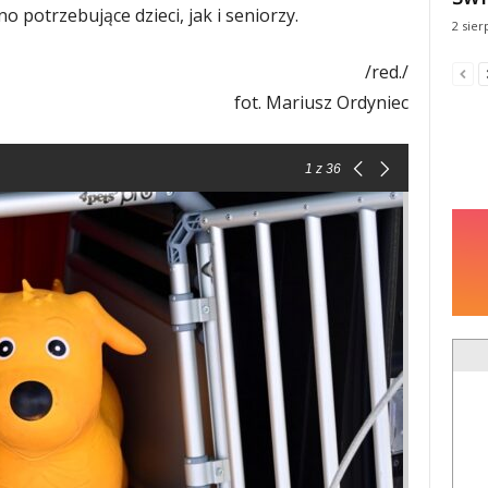
o potrzebujące dzieci, jak i seniorzy.
2 sier
/red./
fot. Mariusz Ordyniec
1
z 36