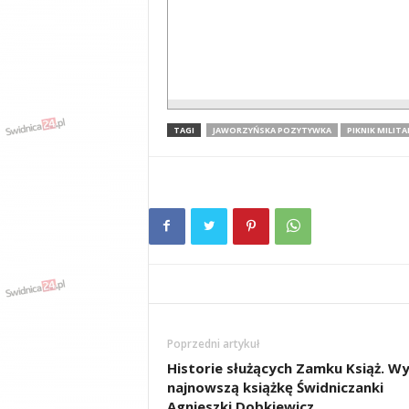
TAGI
JAWORZYŃSKA POZYTYWKA
PIKNIK MILITA
Poprzedni artykuł
Historie służących Zamku Książ. Wy
najnowszą książkę Świdniczanki
Agnieszki Dobkiewicz