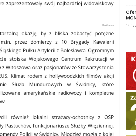
óre zaprezentowały swój najbardziej widowiskowy
Ofer
MON
14 lip
owtarzalną okazję, by z bliska zobaczyć potężne
m.in. przez żołnierzy z 10 Brygady Kawalerii
Śląskiego Pułku Artylerii z Bolesławca. Ogromnym
akże stoiska Wojskowego Centrum Rekrutacji w
w z Witoszowa oraz pasjonatów ze Stowarzyszenia
US. Klimat rodem z hollywoodzkich filmów akcji
enie Służb Mundurowych w Świdnicy, które
ylizowane amerykańskie radiowozy i kompletne
ów.
ycili również lokalni strażacy-ochotnicy z OSP
y Pastuchów, funkcjonariusze Służby Więziennej,
omendy Policji w Świdnicy. Młodzież mogła z kolei