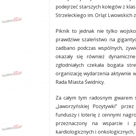
podejrzeć starszych kolegów z kl
Strzeleckiego im. Orląt Lwowskich 
​Piknik to jednak nie tylko wojs
prawdziwe szaleństwo na giganty
zadbano podczas wspólnych, żyw
okazały się również dynamiczn
zgłodniałych czekała bogata st
organizację wydarzenia aktywnie w
Rada Miasta Świdnicy.
​Za całym tym radosnym gwarem st
„Jaworzyńskiej Pozytywki” przez
funduszy i loterię z cennymi nagro
przeznaczony na wsparcie i p
kardiologicznych i onkologicznych,