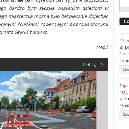
ego bardzo bym życzyła wszystkim dzieciom w
nego miasteczka można było bezpiecznie dojechać
Co
 spójnymi ścieżkami rowerowymi poprowadzonymi
rzata Gryń-Chlebicka.
19
cz
/red./
XI M
Chri
18
:
30
1
z 9
Zob
5
lipi
"Muz
ple
16
:
00
Zob