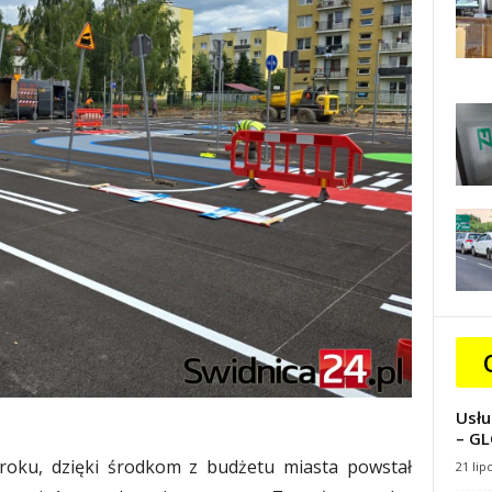
Usłu
– GL
7 roku, dzięki środkom z budżetu miasta powstał
21 lip