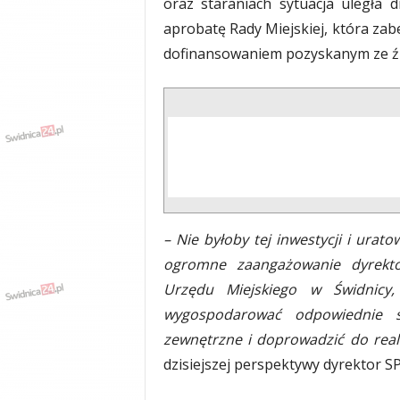
oraz staraniach sytuacja uległa d
aprobatę Rady Miejskiej, która zabe
dofinansowaniem pozyskanym ze źr
– Nie byłoby tej inwestycji i urat
ogromne zaangażowanie dyrektor
Urzędu Miejskiego w Świdnicy,
wygospodarować odpowiednie ś
zewnętrzne i doprowadzić do real
dzisiejszej perspektywy dyrektor S