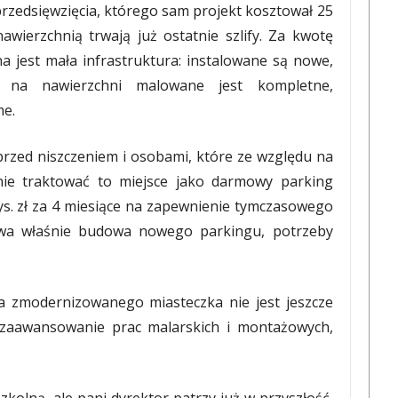
rzedsięwzięcia, którego sam projekt kosztował 25
awierzchnią trwają już ostatnie szlify. Za kwotę
a jest mała infrastruktura: instalowane są nowe,
 na nawierzchni malowane jest kompletne,
e.
rzed niszczeniem i osobami, które ze względu na
nie traktować to miejsce jako darmowy parking
ys. zł za 4 miesiące na zapewnienie tymczasowego
rwa właśnie budowa nowego parkingu, potrzeby
ia zmodernizowanego miasteczka nie jest jeszcze
zaawansowanie prac malarskich i montażowych,
szkolną, ale pani dyrektor patrzy już w przyszłość,