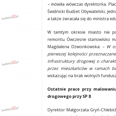
–
mówiła wówczas dyrektorka. Pla
Świdnicki Budżet Obywatelski, jedna
a także zwracała się do ministra ed
​W tamtym okresie miasto nie p
remontu. Ówczesne stanowisko mag
Magdalena Dzwonkowska:
– W os
pierwszej kolejności przeznaczan
infrastruktury drogowej o charak
przez mieszkańców w ramach bu
wskazując na brak wolnych fundusz
​Ostatnie prace przy malowani
drogowego przy SP 8
​Dyrektor Małgorzata Gryń-Chlebick