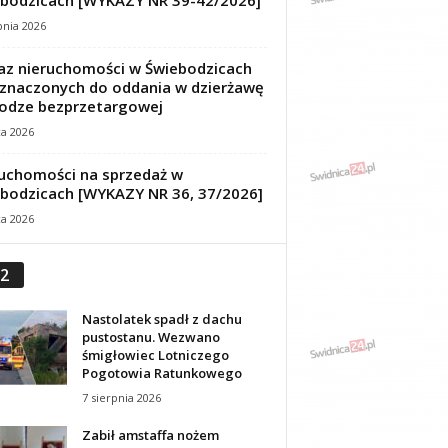
bodzicach [WYKAZY NR 39-42/2026]
pnia 2026
z nieruchomości w Świebodzicach
znaczonych do oddania w dzierżawę
odze bezprzetargowej
ca 2026
uchomości na sprzedaż w
bodzicach [WYKAZY NR 36, 37/2026]
ca 2026
2
Nastolatek spadł z dachu
pustostanu. Wezwano
śmigłowiec Lotniczego
Pogotowia Ratunkowego
7 sierpnia 2026
Zabił amstaffa nożem