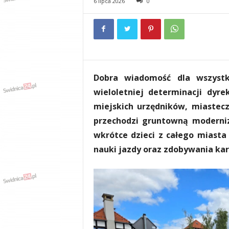
6 lipca 2026
0
e
n
i
a
,
i
n
Dobra wiadomość dla wszystki
f
o
wieloletniej determinacji dyr
r
miejskich urzędników, miastec
m
przechodzi gruntowną moderniza
a
c
wkrótce dzieci z całego miasta
j
nauki jazdy oraz zdobywania ka
e
,
r
o
z
r
y