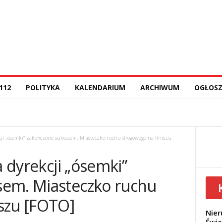
112
POLITYKA
KALENDARIUM
ARCHIWUM
OGŁOSZ
kcji „ósemki” zakończone sukcesem. Miasteczko ruchu drogowego na finiszu
a dyrekcji „ósemki”
sem. Miasteczko ruchu
szu [FOTO]
Nier