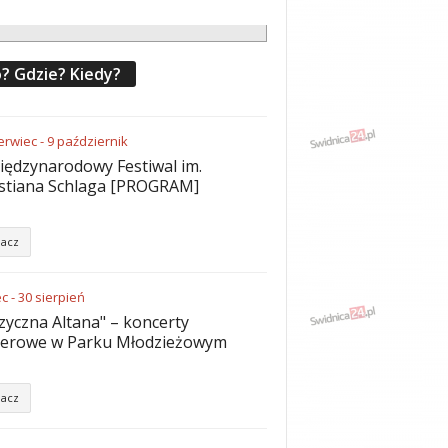
? Gdzie? Kiedy?
erwiec
-
9
październik
iędzynarodowy Festiwal im.
stiana Schlaga [PROGRAM]
acz
ec
-
30
sierpień
yczna Altana" – koncerty
nerowe w Parku Młodzieżowym
acz