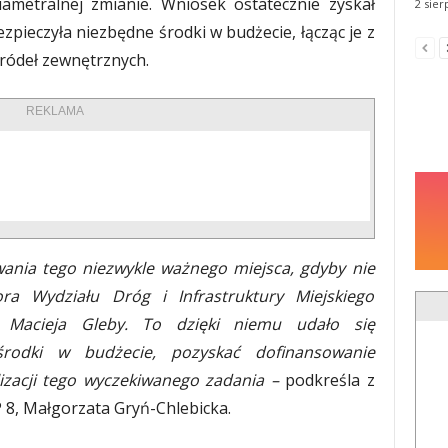
iametralnej zmianie. Wniosek ostatecznie zyskał
2 sier
zpieczyła niezbędne środki w budżecie, łącząc je z
ódeł zewnętrznych.
REKLAMA
owania tego niezwykle ważnego miejsca, gdyby nie
a Wydziału Dróg i Infrastruktury Miejskiego
 Macieja Gleby. To dzięki niemu udało się
rodki w budżecie, pozyskać dofinansowanie
izacji tego wyczekiwanego zadania –
podkreśla z
P 8, Małgorzata Gryń-Chlebicka.