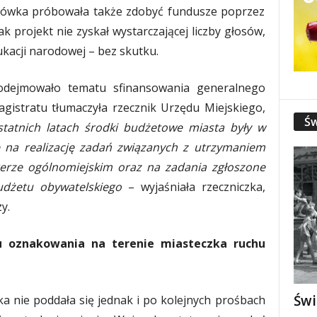
cówka próbowała także zdobyć fundusze poprzez
k projekt nie zyskał wystarczającej liczby głosów,
ukacji narodowej – bez skutku.
odejmowało tematu sfinansowania generalnego
istratu tłumaczyła rzecznik Urzędu Miejskiego,
Św
tatnich latach środki budżetowe miasta były w
e na realizację zadań związanych z utrzymaniem
terze ogólnomiejskim oraz na zadania zgłoszone
dżetu obywatelskiego
– wyjaśniała rzeczniczka,
y.
u oznakowania na terenie miasteczka ruchu
Świ
a nie poddała się jednak i po kolejnych prośbach