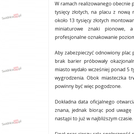
​W ramach realizowanego obecnie p
tysięcy złotych, na placu z nową n
około 13 tysięcy złotych montowan
miniaturowe znaki pionowe, a
profesjonalne oznakowanie poziom
Aby zabezpieczyć odnowiony plac p
brak barier próbowały okazjonal
miasto wydało wcześniej ponad 5 t
wygrodzenia. Obok miasteczka t
powinny być więc pogodzone.
​Dokładna data oficjalnego otwarc
znana, jednak biorąc pod uwagę 
nastąpi to już w najbliższym czasie.
​Finał prac cieszy całą społeczność 