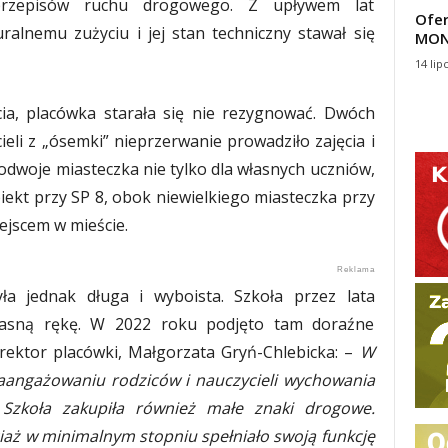
przepisów ruchu drogowego. Z upływem lat
Ofer
ralnemu zużyciu i jej stan techniczny stawał się
MON
14 lip
, placówka starała się nie rezygnować. Dwóch
eli z „ósemki” nieprzerwanie prowadziło zajęcia i
odwoje miasteczka nie tylko dla własnych uczniów,
Obiekt przy SP 8, obok niewielkiego miasteczka przy
ejscem w mieście.
a jednak długa i wyboista. Szkoła przez lata
łasną rękę. W 2022 roku podjęto tam doraźne
yrektor placówki, Małgorzata Gryń-Chlebicka: –
W
zaangażowaniu rodziców i nauczycieli wychowania
. Szkoła zakupiła również małe znaki drogowe.
iaż w minimalnym stopniu spełniało swoją funkcję