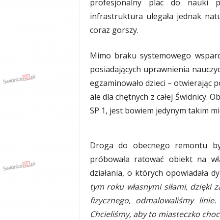
profesjonalny plac do nauki 
y
infrastruktura ulegała jednak natu
w
coraz gorszy.
i
a
d
Mimo braku systemowego wsparcia
y
posiadających uprawnienia nauczyci
,
w
egzaminowało dzieci – otwierając p
y
ale dla chętnych z całej Świdnicy. 
p
SP 1, jest bowiem jedynym takim mi
a
d
k
i
​Droga do obecnego remontu był
próbowała ratować obiekt na w
działania, o których opowiadała d
tym roku własnymi siłami, dzięki 
fizycznego, odmalowaliśmy linie
Chcieliśmy, aby to miasteczko choc