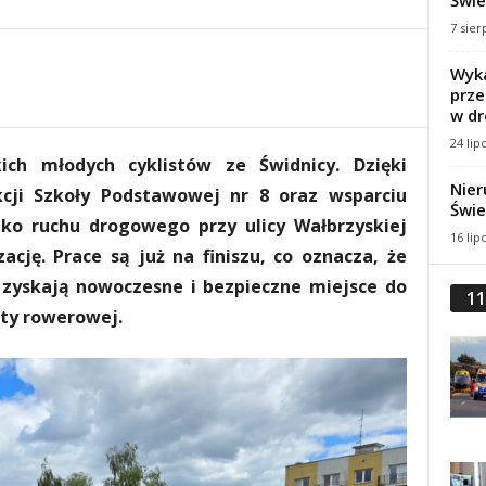
Świe
7 sier
Wyka
prze
w dr
24 lip
ch młodych cyklistów ze Świdnicy. Dzięki
Nier
ekcji Szkoły Podstawowej nr 8 oraz wsparciu
Świe
zko ruchu drogowego przy ulicy Wałbrzyskiej
16 lip
cję. Prace są już na finiszu, co oznacza, że
 zyskają nowoczesne i bezpieczne miejsce do
11
rty rowerowej.