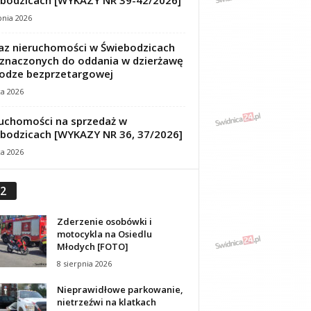
bodzicach [WYKAZY NR 39-42/2026]
pnia 2026
z nieruchomości w Świebodzicach
znaczonych do oddania w dzierżawę
odze bezprzetargowej
ca 2026
uchomości na sprzedaż w
bodzicach [WYKAZY NR 36, 37/2026]
ca 2026
2
Zderzenie osobówki i
motocykla na Osiedlu
Młodych [FOTO]
8 sierpnia 2026
Nieprawidłowe parkowanie,
nietrzeźwi na klatkach