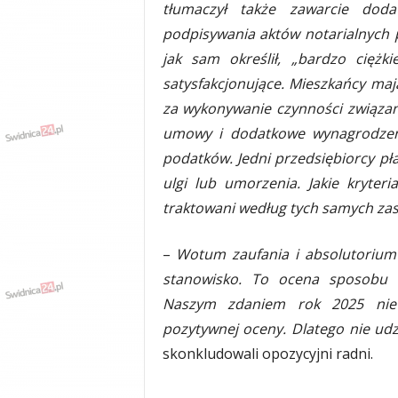
tłumaczył także zawarcie do
podpisywania aktów notarialnych p
jak sam określił, „bardzo ciężk
satysfakcjonujące. Mieszkańcy ma
za wykonywanie czynności związa
umowy i dodatkowe wynagrodzeni
podatków. Jedni przedsiębiorcy pła
ulgi lub umorzenia. Jakie kryter
traktowani według tych samych za
–
Wotum zaufania i absolutorium
stanowisko. To ocena sposobu 
Naszym zdaniem rok 2025 nie 
pozytywnej oceny. Dlatego nie udz
skonkludowali opozycyjni radni.