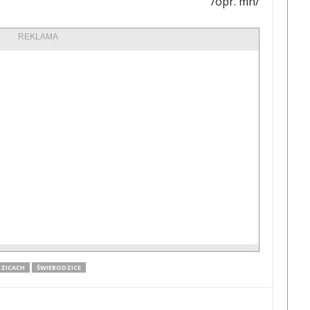
/opr. mn/
REKLAMA
DZICACH
ŚWIEBODZICE