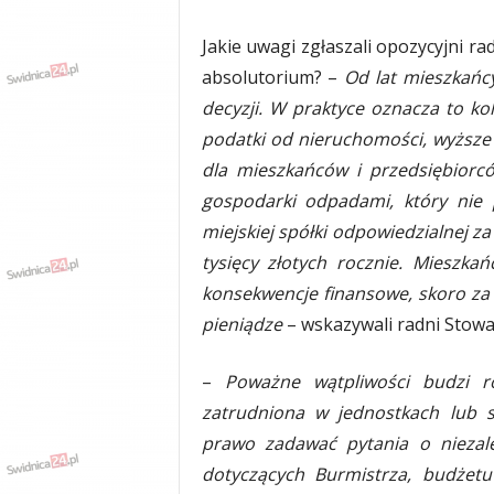
Jakie uwagi zgłaszali opozycyjni ra
absolutorium? –
Od lat mieszkańc
decyzji. W praktyce oznacza to k
podatki od nieruchomości, wyższe o
dla mieszkańców i przedsiębiorc
gospodarki odpadami, który nie p
miejskiej spółki odpowiedzialnej z
tysięcy złotych rocznie. Mieszk
konsekwencje finansowe, skoro za
pieniądze
– wskazywali radni Stowa
–
Poważne wątpliwości budzi ró
zatrudniona w jednostkach lub 
prawo zadawać pytania o niezal
dotyczących Burmistrza, budżetu