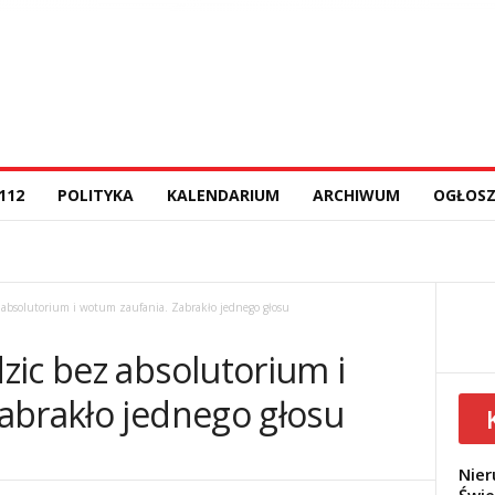
112
POLITYKA
KALENDARIUM
ARCHIWUM
OGŁOSZ
absolutorium i wotum zaufania. Zabrakło jednego głosu
zic bez absolutorium i
abrakło jednego głosu
Nier