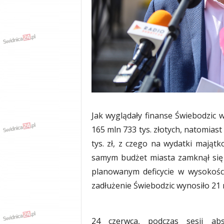
w
k
a
,
k
u
l
t
u
r
a
Jak wyglądały finanse Świebodzic
,
p
165 mln 733 tys. złotych, natomias
o
tys. zł, z czego na wydatki mająt
l
samym budżet miasta zamknął się 
i
t
planowanym deficycie w wysokości
y
zadłużenie Świebodzic wynosiło 21 m
k
a
,
24 czerwca, podczas sesji abs
w