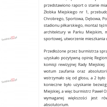
y
przedstawiono raport o stanie mia
w
Żłobka Miejskiego nr 1, przebud
i
Chrobrego, Sportowa, Dębowa, Poln
a
d
stadionu piłkarskiego, montaż tężn
y
architektury w Parku Miejskim, 
,
sportowej, utworzenie mieszkani
w
y
p
Przedłożone przez burmistrza sp
a
uzyskało pozytywną opinię Region
d
komisji rewizyjnej Rady Miejskie
k
i
wotum zaufania oraz absolutor
wstrzymało się od głosu, a 2 było
konieczne było uzyskanie bezwzg
Miejskiej, a więc burmistrz Paweł 
wymaganej większości jest r
absolutorium.