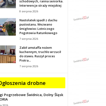
schodowych, ranna seniorka.
Interwencje straży miejskiej
8 sierpnia 2026
Nastolatek spadł z dachu
pustostanu. Wezwano
śmigłowiec Lotniczego
Pogotowia Ratunkowego
7 sierpnia 2026
Zabił amstaffa nożem
kuchennym, truchło wrzucił
do stawu. Ruszył proces
Piotra...
7 sierpnia 2026
Ogłoszenia drobne
gi Pogrzebowe Świdnica, Dolny Śląsk
ORIA
ca 2026