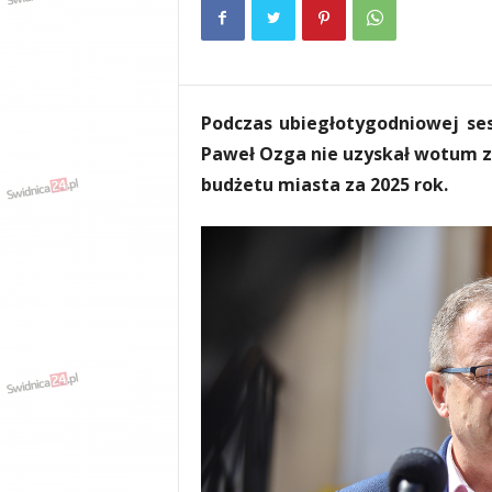
e
n
i
a
,
Podczas ubiegłotygodniowej ses
i
n
Paweł Ozga nie uzyskał wotum z
f
budżetu miasta za 2025 rok.
o
r
m
a
c
j
e
,
r
o
z
r
y