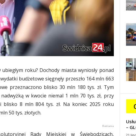
 w ubiegłym roku? Dochody miasta wyniosły ponad
t wydatki budżetowe sięgnęły przeszło 164 mln 663
kowe przeznaczono blisko 30 mln 180 tys. zł. Tym
nadwyżką w kwocie niemal 1 mln 70 tys. zł, przy
 blisko 8 mln 804 tys. zł. Na koniec 2025 roku
ln 50 tys. złotych.
Usłu
– GL
olutoryjnej Rady Miejskiej w Świebodzicach,
21 lip