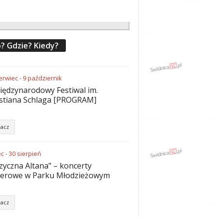
? Gdzie? Kiedy?
erwiec
-
9
październik
iędzynarodowy Festiwal im.
stiana Schlaga [PROGRAM]
acz
ec
-
30
sierpień
yczna Altana" – koncerty
nerowe w Parku Młodzieżowym
acz