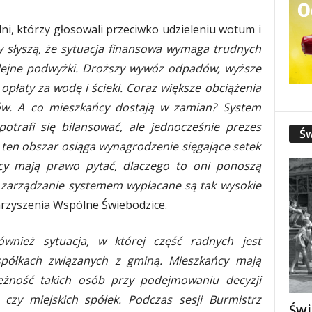
dni, którzy głosowali przeciwko udzieleniu wotum i
y słyszą, że sytuacja finansowa wymaga trudnych
olejne podwyżki. Droższy wywóz odpadów, wyższe
płaty za wodę i ścieki. Coraz większe obciążenia
ów. A co mieszkańcy dostają w zamian? System
otrafi się bilansować, ale jednocześnie prezes
Św
a ten obszar osiąga wynagrodzenie sięgające setek
ańcy mają prawo pytać, dlaczego to oni ponoszą
 zarządzanie systemem wypłacane są tak wysokie
rzyszenia Wspólne Świebodzice.
wnież sytuacja, w której część radnych jest
spółkach związanych z gminą. Mieszkańcy mają
eżność takich osób przy podejmowaniu decyzji
 czy miejskich spółek. Podczas sesji Burmistrz
Świ