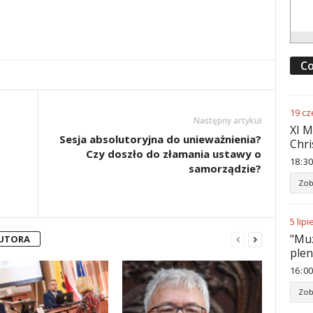
Co
19
cz
Następny artykuł
XI M
Sesja absolutoryjna do unieważnienia?
Chri
Czy doszło do złamania ustawy o
18
:
30
samorządzie?
Zob
5
lipi
"Muz
AUTORA
ple
16
:
00
Zob