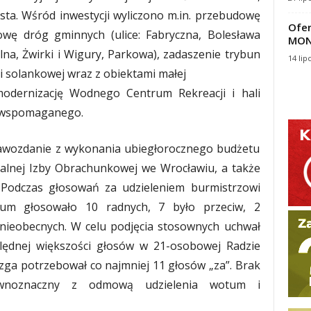
sta. Wśród inwestycji wyliczono m.in. przebudowę
Ofer
owę dróg gminnych (ulice: Fabryczna, Bolesława
MON
a, Żwirki i Wigury, Parkowa), zadaszenie trybun
14 lip
i solankowej wraz z obiektami małej
modernizację Wodnego Centrum Rekreacji i hali
a wspomaganego.
rawozdanie z wykonania ubiegłorocznego budżetu
alnej Izby Obrachunkowej we Wrocławiu, a także
j. Podczas głosowań za udzieleniem burmistrzowi
ium głosowało 10 radnych, 7 było przeciw, 2
 nieobecnych. W celu podjęcia stosownych uchwał
lędnej większości głosów w 21-osobowej Radzie
Ozga potrzebował co najmniej 11 głosów „za”. Brak
ównoznaczny z odmową udzielenia wotum i