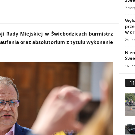
Świe
7 sier
Wyka
prze
w dr
ji Rady Miejskiej w Świebodzicach burmistrz
24 lip
aufania oraz absolutorium z tytułu wykonanie
Nier
Świe
16 lip
11