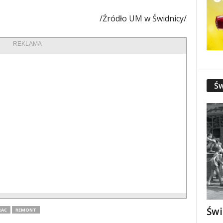
/Źródło UM w Świdnicy/
REKLAMA
Św
Świ
RAC
REMONT