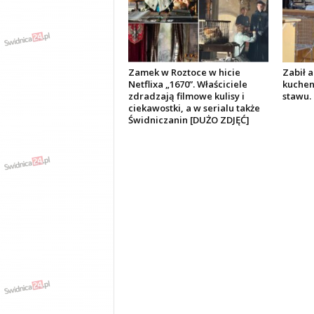
Zamek w Roztoce w hicie
Zabił 
Netflixa „1670”. Właściciele
kuchen
zdradzają filmowe kulisy i
stawu. 
ciekawostki, a w serialu także
Świdniczanin [DUŻO ZDJĘĆ]