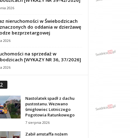
bodzicach [WYKAZY NR 39-42/2026]
pnia 2026
z nieruchomości w Świebodzicach
znaczonych do oddania w dzierżawę
odze bezprzetargowej
ca 2026
uchomości na sprzedaż w
bodzicach [WYKAZY NR 36, 37/2026]
ca 2026
2
Nastolatek spadł z dachu
pustostanu. Wezwano
śmigłowiec Lotniczego
Pogotowia Ratunkowego
7 sierpnia 2026
Zabił amstaffa nożem