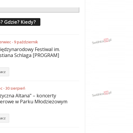
? Gdzie? Kiedy?
erwiec
-
9
październik
iędzynarodowy Festiwal im.
stiana Schlaga [PROGRAM]
acz
ec
-
30
sierpień
yczna Altana" – koncerty
nerowe w Parku Młodzieżowym
acz