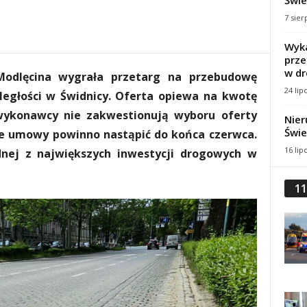
Świe
7 sier
Wyka
prze
w dr
Modlęcina wygrała przetarg na przebudowę
24 lip
ległości w Świdnicy. Oferta opiewa na kwotę
i wykonawcy nie zakwestionują wyboru oferty
Nier
Świe
nie umowy powinno nastąpić do końca czerwca.
16 lip
dnej z największych inwestycji drogowych w
11