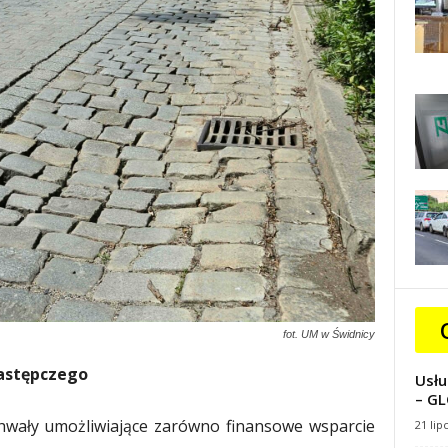
fot. UM w Świdnicy
zastępczego
Usłu
– GL
chwały umożliwiające zarówno finansowe wsparcie
21 lip