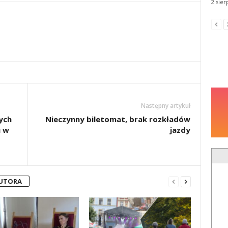
2 sier
Następny artykuł
ych
Nieczynny biletomat, brak rozkładów
 w
jazdy
AUTORA