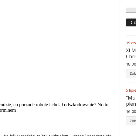
Co
19
cz
XI M
Chri
18
:
30
Zob
5
lipi
"Muz
ple
16
:
00
Zob