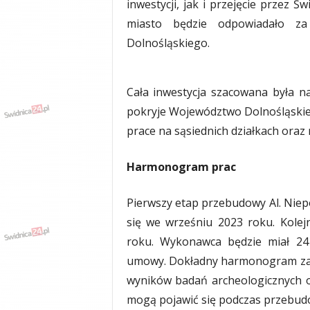
inwestycji, jak i przejęcie przez Ś
y
miasto będzie odpowiadało za
w
i
Dolnośląskiego.
a
d
y
Cała inwestycja szacowana była n
,
pokryje Województwo Dolnośląskie.
w
y
prace na sąsiednich działkach oraz 
p
a
Harmonogram prac
d
k
i
Pierwszy etap przebudowy Al. Niepod
się we wrześniu 2023 roku. Kolej
roku. Wykonawca będzie miał 24 
umowy. Dokładny harmonogram zal
wyników badań archeologicznych o
mogą pojawić się podczas przebud