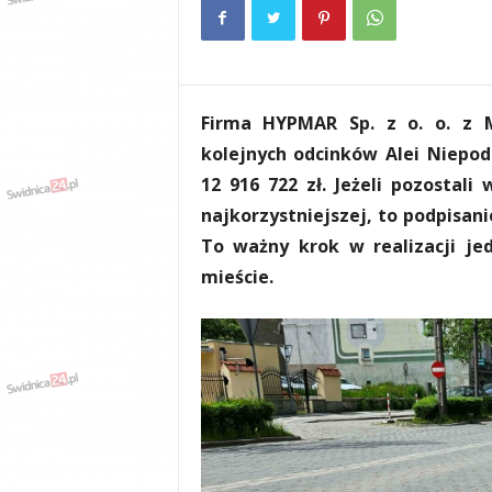
e
n
i
a
,
Firma HYPMAR Sp. z o. o. z 
i
n
kolejnych odcinków Alei Niepod
f
12 916 722 zł. Jeżeli pozostal
o
najkorzystniejszej, to podpisa
r
m
To ważny krok w realizacji je
a
mieście.
c
j
e
,
r
o
z
r
y