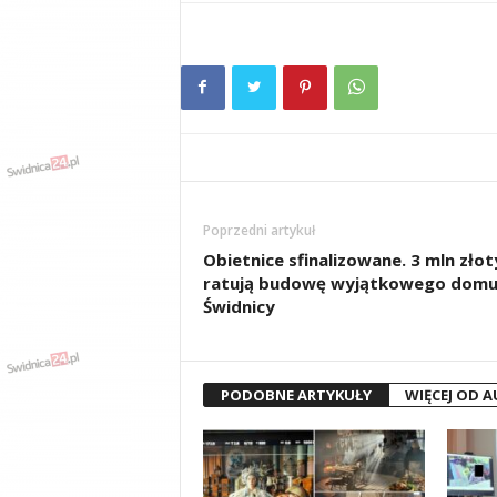
Poprzedni artykuł
Obietnice sfinalizowane. 3 mln złot
ratują budowę wyjątkowego domu
Świdnicy
PODOBNE ARTYKUŁY
WIĘCEJ OD 