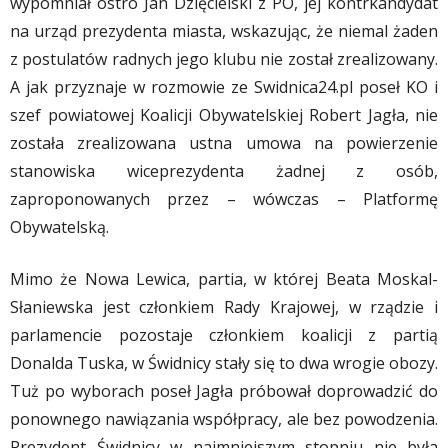
wypomniał ostro Jan Dzięcielski z PO, jej kontrkandydat
na urząd prezydenta miasta, wskazując, że niemal żaden
z postulatów radnych jego klubu nie został zrealizowany.
A jak przyznaje w rozmowie ze Swidnica24.pl poseł KO i
szef powiatowej Koalicji Obywatelskiej Robert Jagła, nie
została zrealizowana ustna umowa na powierzenie
stanowiska wiceprezydenta żadnej z osób,
zaproponowanych przez – wówczas – Platformę
Obywatelską.
Mimo że Nowa Lewica, partia, w której Beata Moskal-
Słaniewska jest członkiem Rady Krajowej, w rządzie i
parlamencie pozostaje członkiem koalicji z partią
Donalda Tuska, w Świdnicy stały się to dwa wrogie obozy.
Tuż po wyborach poseł Jagła próbował doprowadzić do
ponownego nawiązania współpracy, ale bez powodzenia.
Prezydent Świdnicy w najmniejszym stopniu nie była