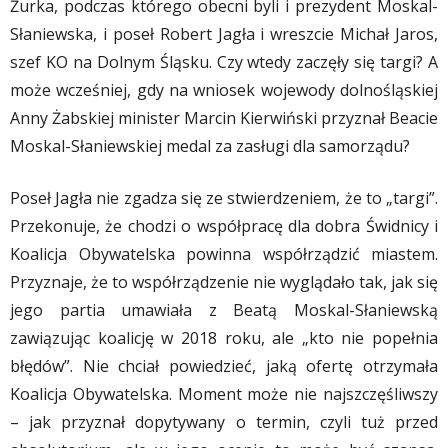
Żurka, podczas którego obecni byli i prezydent Moskal-
Słaniewska, i poseł Robert Jagła i wreszcie Michał Jaros,
szef KO na Dolnym Śląsku. Czy wtedy zaczęły się targi? A
może wcześniej, gdy na wniosek wojewody dolnośląskiej
Anny Żabskiej minister Marcin Kierwiński przyznał Beacie
Moskal-Słaniewskiej medal za zasługi dla samorządu?
Poseł Jagła nie zgadza się ze stwierdzeniem, że to „targi”.
Przekonuje, że chodzi o współpracę dla dobra Świdnicy i
Koalicja Obywatelska powinna współrządzić miastem.
Przyznaje, że to współrządzenie nie wyglądało tak, jak się
jego partia umawiała z Beatą Moskal-Słaniewską
zawiązując koalicję w 2018 roku, ale „kto nie popełnia
błędów”. Nie chciał powiedzieć, jaką ofertę otrzymała
Koalicja Obywatelska. Moment może nie najszczęśliwszy
– jak przyznał dopytywany o termin, czyli tuż przed