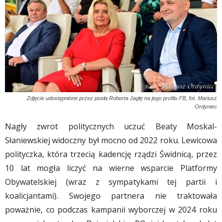
Zdjęcie udostępnione przez posła Roberta Jagłę na jego profilu FB, fot. Mariusz
Ordyniec
Nagły zwrot politycznych uczuć Beaty Moskal-
Słaniewskiej widoczny był mocno od 2022 roku. Lewicowa
polityczka, która trzecią kadencję rządzi Świdnicą, przez
10 lat mogła liczyć na wierne wsparcie Platformy
Obywatelskiej (wraz z sympatykami tej partii i
koalicjantami). Swojego partnera nie traktowała
poważnie, co podczas kampanii wyborczej w 2024 roku