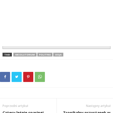
TAGI
ABSOLUTORIUM
POLITYKA
SESJA
Poprzedni artykuł
Następny artykuł
Cztery letnie sparingi
Tropikalny przystanek w