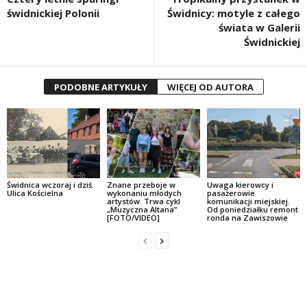
świdnickiej Polonii
Świdnicy: motyle z całego
świata w Galerii
Świdnickiej
PODOBNE ARTYKUŁY
WIĘCEJ OD AUTORA
Świdnica wczoraj i dziś.
Znane przeboje w
Uwaga kierowcy i
Ulica Kościelna
wykonaniu młodych
pasażerowie
artystów. Trwa cykl
komunikacji miejskiej.
„Muzyczna Altana”
Od poniedziałku remont
[FOTO/VIDEO]
ronda na Zawiszowie