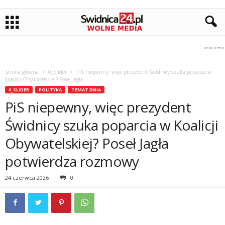
Strona główna
0_Slider
PiS niepewny, więc prezydent Świdnicy szuka poparcia w
Koalicji Obywatelskiej? Poseł Jagła...
0_SLIDER
POLITYKA
TEMAT DNIA
PiS niepewny, więc prezydent
Świdnicy szuka poparcia w Koalicji
Obywatelskiej? Poseł Jagła
potwierdza rozmowy
24 czerwca 2026
0