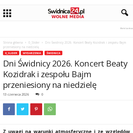
Strona główna
0_Slider
Dni Świdnicy 2026. Koncert Beaty Kozidrak i zespołu Bajm
przeniesiony na niedzielę
0_SLIDER
WYDARZENIA
ŚWIDNICA
Dni Świdnicy 2026. Koncert Beaty
Kozidrak i zespołu Bajm
przeniesiony na niedzielę
13 czerwca 2026
0
Z uwagi na warunki atmosferyczne i ze względów