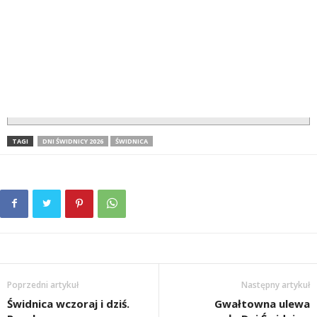
TAGI
DNI ŚWIDNICY 2026
ŚWIDNICA
Poprzedni artykuł
Następny artykuł
Świdnica wczoraj i dziś.
Gwałtowna ulewa