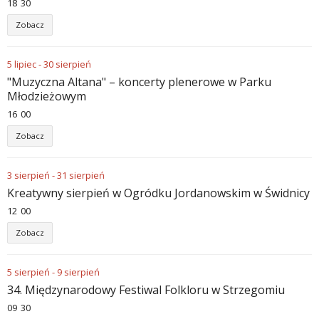
18
:
30
Zobacz
5
lipiec
-
30
sierpień
"Muzyczna Altana" – koncerty plenerowe w Parku
Młodzieżowym
16
:
00
Zobacz
3
sierpień
-
31
sierpień
Kreatywny sierpień w Ogródku Jordanowskim w Świdnicy
12
:
00
Zobacz
5
sierpień
-
9
sierpień
34. Międzynarodowy Festiwal Folkloru w Strzegomiu
09
:
30