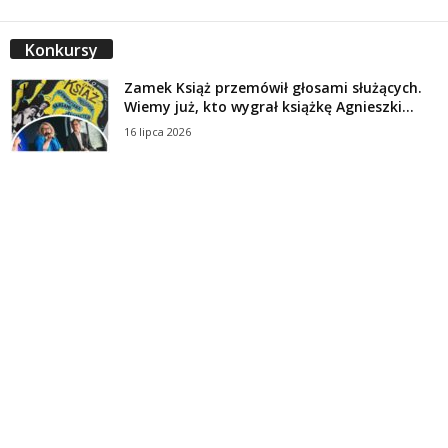
Konkursy
Zamek Książ przemówił głosami służących.
Wiemy już, kto wygrał książkę Agnieszki...
16 lipca 2026
Historie służących Zamku Książ. Wygraj
najnowszą książkę Świdniczanki Agnieszki
Dobkiewicz
5 lipca 2026
Polityka prywatności
Kontakt
© Wydawca: Portal Swidnica24.pl, Marek Kowalski, Rynek 33/4, 58-100 Świdnica.
Redakcja Swidnica24.pl zastrzega sobie prawo do redagowania
niezamawianych, nadesłanych tekstów.
Redakcja nie odpowiada za treść publikowanych reklam i
artykułów sponsorowanych.