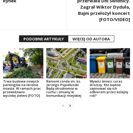
Rynek
przerwała Dni Świdnicy.
Zagrał Wiktor Dyduła,
Bajm przełożył koncert
[FOTO/VIDEO]
PODOBNE ARTYKUŁY
WIĘCEJ OD AUTORA
Trwa budowa nowych
Remont ronda im. ks.
Wywóz śmieci coraz
parkingów na terenie
Jerzego Popiełuszki.
droższy. Kto będzie
miasta. W ramach prac
Będą utrudnienia w
zajmować się ich
przewidziano
ruchu i zmiany w
odbiorem przez kolejny
wycinkę zieleni [FOTO]
komunikacji miejskiej
rok?