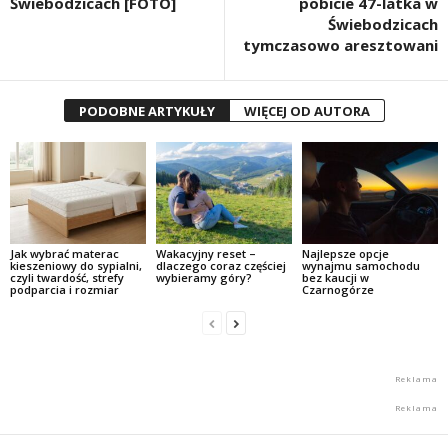
Świebodzicach [FOTO]
pobicie 47-latka w
Świebodzicach
tymczasowo aresztowani
PODOBNE ARTYKUŁY
WIĘCEJ OD AUTORA
Jak wybrać materac
Wakacyjny reset –
Najlepsze opcje
kieszeniowy do sypialni,
dlaczego coraz częściej
wynajmu samochodu
czyli twardość, strefy
wybieramy góry?
bez kaucji w
podparcia i rozmiar
Czarnogórze