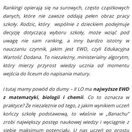
Rankingi opierają się na surowych, często cząstkowych
danych, które nie zawsze oddają pełen obraz pracy
szkoły. Rodzic, który wspólnie z dzieckiem podejmuje
decyzję dotyczącą wyboru szkoły, może wziąć pod
uwagę nie sam ranking, a inny bardzo istotny w
nauczaniu czynnik, jakim jest EWD, czyli Edukacyjna
Wartość Dodana. To niezależny, ministerialny algorytm,
który mierzy przyrost wiedzy ucznia od momentu
wejścia do liceum do napisania matury.
I tutaj mamy powód do dumy – II LO ma
najwyższe EWD
z matematyki, biologii i chemii
. Co to oznacza w
praktyce? Że niezależnie od tego, z jakim wynikiem uczeń
kończy szkołę podstawową, to właśnie w „Banachu”
zrobi największy postęp naukowej wiedzy i wyciągnie z
siebie maksimum potencjału. U nas uczeń po prostu