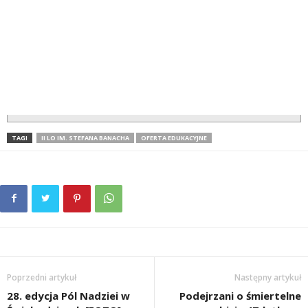
TAGI
II LO IM. STEFANA BANACHA
OFERTA EDUKACYJNE
Poprzedni artykuł
Następny artykuł
28. edycja Pól Nadziei w
Podejrzani o śmiertelne