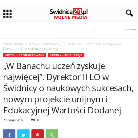
Strona główna
Artykuł sponsorowany
„W Banachu uczeń zyskuje najwięcej”.
Dyrektor II LO w Świdnicy o naukowych...
ARTYKUŁ SPONSOROWANY
SZKOŁY – REKRUTACJA
„W Banachu uczeń zyskuje
najwięcej”. Dyrektor II LO w
Świdnicy o naukowych sukcesach,
nowym projekcie unijnym i
Edukacyjnej Wartości Dodanej
20 maja 2026
0