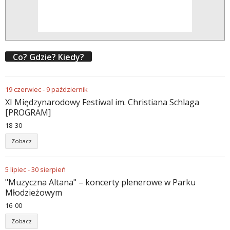
Co? Gdzie? Kiedy?
19
czerwiec
-
9
październik
XI Międzynarodowy Festiwal im. Christiana Schlaga
[PROGRAM]
18
:
30
Zobacz
5
lipiec
-
30
sierpień
"Muzyczna Altana" – koncerty plenerowe w Parku
Młodzieżowym
16
:
00
Zobacz