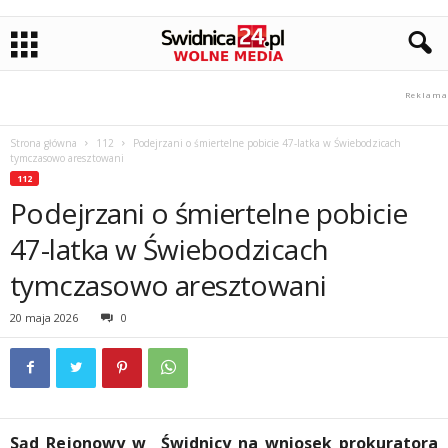
Strona główna
112
Podejrzani o śmiertelne pobicie 47-latka w Świebodzicach
tymczasowo aresztowani
112
Podejrzani o śmiertelne pobicie
47-latka w Świebodzicach
tymczasowo aresztowani
20 maja 2026
0
Sąd Rejonowy w Świdnicy na wniosek prokuratora