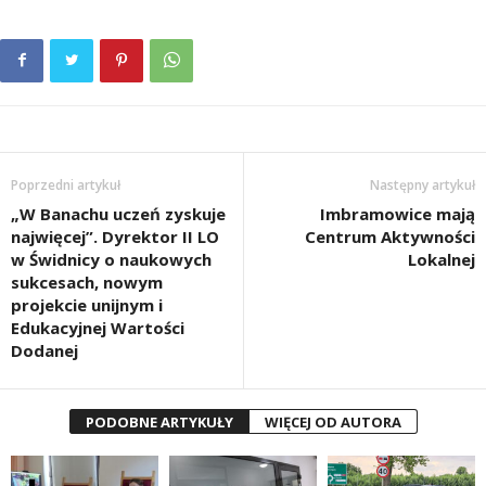
Poprzedni artykuł
Następny artykuł
„W Banachu uczeń zyskuje
Imbramowice mają
najwięcej”. Dyrektor II LO
Centrum Aktywności
w Świdnicy o naukowych
Lokalnej
sukcesach, nowym
projekcie unijnym i
Edukacyjnej Wartości
Dodanej
PODOBNE ARTYKUŁY
WIĘCEJ OD AUTORA