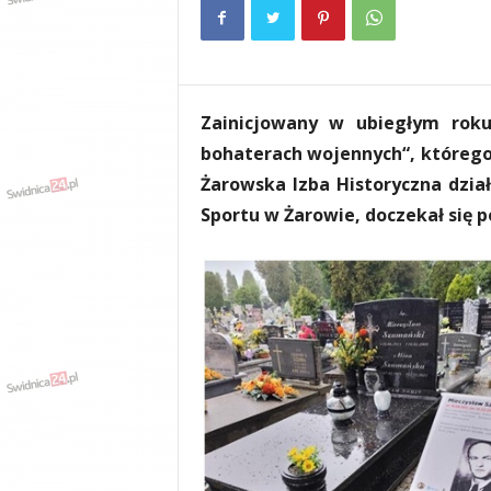
e
n
i
a
,
Zainicjowany w ubiegłym rok
i
n
bohaterach wojennych“, któreg
f
Żarowska Izba Historyczna dzi
o
Sportu w Żarowie, doczekał się 
r
m
a
c
j
e
,
r
o
z
r
y