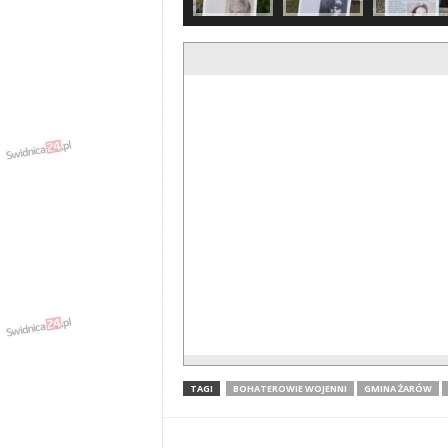
TAGI
BOHATEROWIE WOJENNI
GMINA ŻARÓW