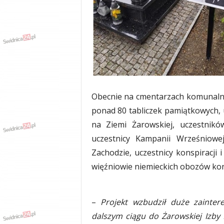
w
k
a
,
k
u
l
t
u
Obecnie na cmentarzach komunaln
r
a
ponad 80 tabliczek pamiątkowych, u
,
na Ziemi Żarowskiej, uczestnik
p
uczestnicy Kampanii Wrześniowej
o
l
Zachodzie, uczestnicy konspiracji 
i
więźniowie niemieckich obozów kon
t
y
k
a
–
Projekt wzbudził duże zainte
,
dalszym ciągu do Żarowskiej Izby H
w