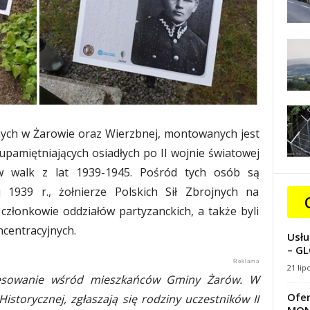
ych w Żarowie oraz Wierzbnej, montowanych jest
pamiętniających osiadłych po II wojnie światowej
ów walk z lat 1939-1945. Pośród tych osób są
 1939 r., żołnierze Polskich Sił Zbrojnych na
i członkowie oddziałów partyzanckich, a także byli
centracyjnych.
Usłu
– GL
21 lip
resowanie wśród mieszkańców Gminy Żarów. W
Ofer
istorycznej, zgłaszają się rodziny uczestników II