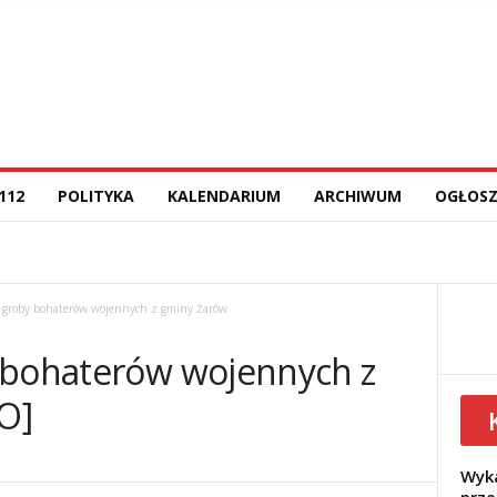
112
POLITYKA
KALENDARIUM
ARCHIWUM
OGŁOSZ
 groby bohaterów wojennych z gminy Żarów
 bohaterów wojennych z
O]
Wyka