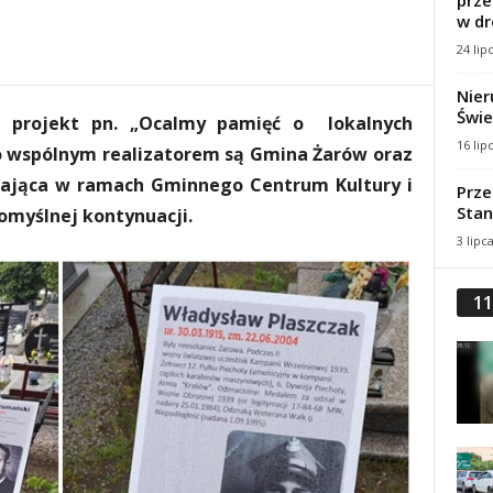
prze
w dr
24 lip
Nier
Świe
u projekt pn. „Ocalmy pamięć o lokalnych
16 lip
o wspólnym realizatorem są Gmina Żarów oraz
ałająca w ramach Gminnego Centrum Kultury i
Prze
Stan
pomyślnej kontynuacji.
3 lipc
11