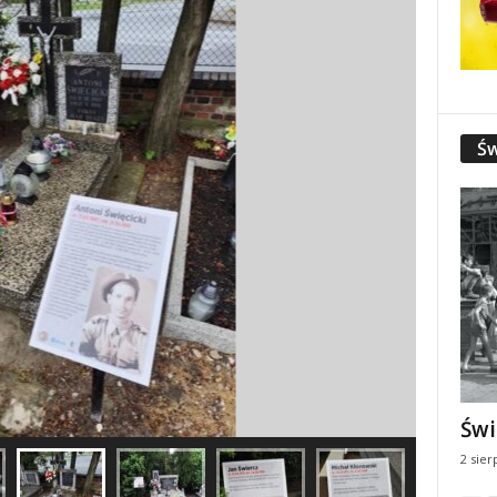
Św
Świ
2 sier