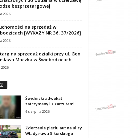
znaczonych do oddania w dzierżawę
odze bezprzetargowej
ca 2026
uchomości na sprzedaż w
bodzicach [WYKAZY NR 36, 37/2026]
ca 2026
targ na sprzedaż działki przy ul. Gen.
isława Maczka w Świebodzicach
a 2026
2
Świdnicki adwokat
zatrzymany i z zarzutami
6 sierpnia 2026
Zderzenie pięciu aut na ulicy
Władysława Sikorskiego