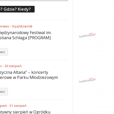
? Gdzie? Kiedy?
erwiec
-
9
październik
iędzynarodowy Festiwal im.
stiana Schlaga [PROGRAM]
acz
ec
-
30
sierpień
yczna Altana" – koncerty
nerowe w Parku Młodzieżowym
acz
rpień
-
31
sierpień
tywny sierpień w Ogródku