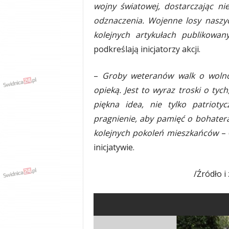
wojny światowej, dostarczając ni
y
w
odznaczenia. Wojenne losy naszy
i
kolejnych artykułach publikowan
a
podkreślają inicjatorzy akcji.
d
y
,
–
Groby weteranów walk o wolność
w
opieką. Jest to wyraz troski o ty
y
piękna idea, nie tylko patrioty
p
a
pragnienie, aby pamięć o bohatera
d
kolejnych pokoleń mieszkańców
– 
k
inicjatywie.
i
/Źródło i