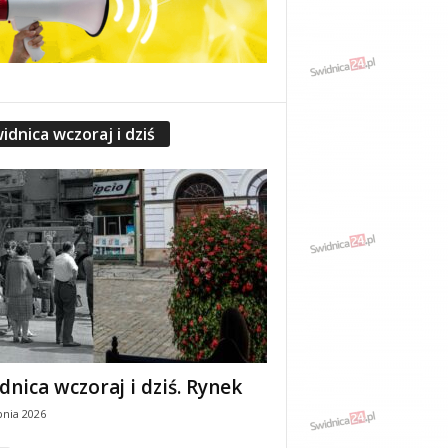
idnica wczoraj i dziś
dnica wczoraj i dziś. Rynek
pnia 2026