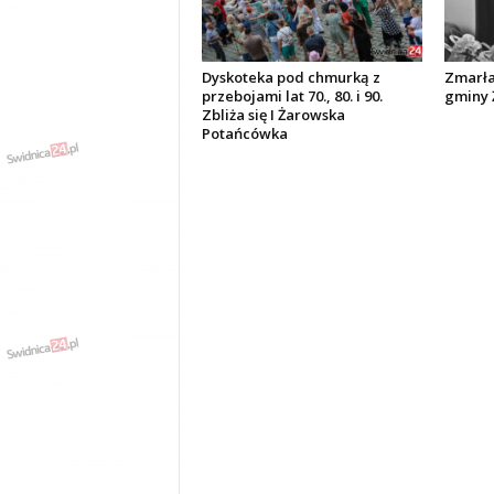
Dyskoteka pod chmurką z
Zmarła
przebojami lat 70., 80. i 90.
gminy 
Zbliża się I Żarowska
Potańcówka