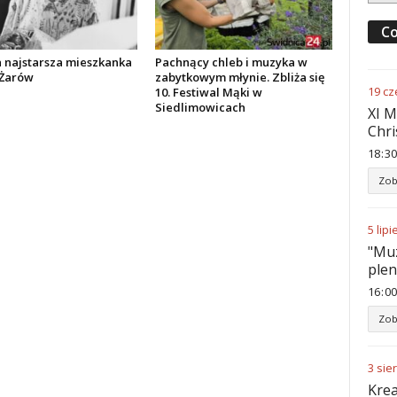
Co
 najstarsza mieszkanka
Pachnący chleb i muzyka w
Żarów
zabytkowym młynie. Zbliża się
19
cz
10. Festiwal Mąki w
Siedlimowicach
XI M
Chri
18
30
Zob
5
lipi
"Muz
ple
16
00
Zob
3
sie
Krea