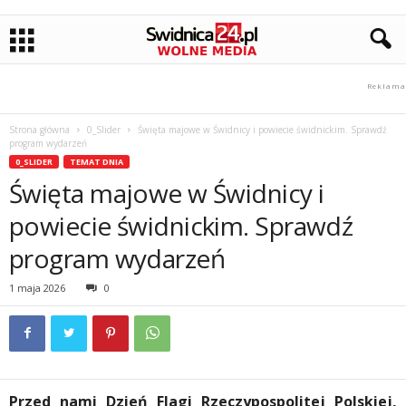
Strona główna
0_Slider
Święta majowe w Świdnicy i powiecie świdnickim. Sprawdź
program wydarzeń
0_SLIDER
TEMAT DNIA
Święta majowe w Świdnicy i
powiecie świdnickim. Sprawdź
program wydarzeń
1 maja 2026
0
Przed nami Dzień Flagi Rzeczypospolitej Polskiej,