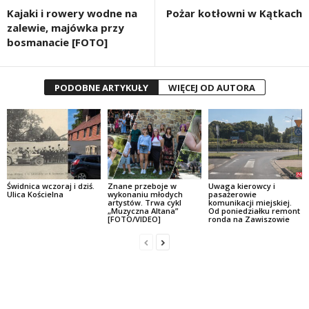
Kajaki i rowery wodne na
Pożar kotłowni w Kątkach
zalewie, majówka przy
bosmanacie [FOTO]
PODOBNE ARTYKUŁY
WIĘCEJ OD AUTORA
Świdnica wczoraj i dziś.
Znane przeboje w
Uwaga kierowcy i
Ulica Kościelna
wykonaniu młodych
pasażerowie
artystów. Trwa cykl
komunikacji miejskiej.
„Muzyczna Altana”
Od poniedziałku remont
[FOTO/VIDEO]
ronda na Zawiszowie