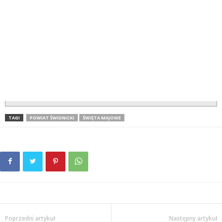
TAGI
POWIAT ŚWIDNICKI
ŚWIĘTA MAJOWE
Poprzedni artykuł
Następny artykuł