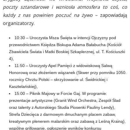
poczty sztandarowe i wzniosła atmosfera to coś, co
każdy z nas powinien poczuć na żywo
– zapowiadają
organizatorzy.
10:30 – Uroczysta Msza Święta w intencji Ojczyzny pod
przewodnictwem Księdza Biskupa Adama Bałabucha (Kościół
Zbawiciela Świata i Matki Boskiej Szkaplerznej, ul. T. Kościuszki
4),
11:50 – Uroczysty Apel Pamięci z widowiskową Salwą
Honorową oraz złożeniem wiązanek (Skwer przy pomniku 1050.
rocznicy Chrztu Polski – skrzyżowanie ul. Świdnickiej i
Kasztelańskiej),
15:00 – Piknik Majowy w Forcie Gaj. W programie:
prezentacje artystyczne (Granit Wind Orchestra, Zespół Ślad
oraz talenty z Autorskiego Studia Piosenki Pauliny Lendy),
Strefa Dziecięca z darmowym dmuchanym placem zabaw,
kreatywnym plenerem malarskim oraz zabawą z Leśną Krainą),
wspólne grillowanie, ogłoszenie wyników konkursu