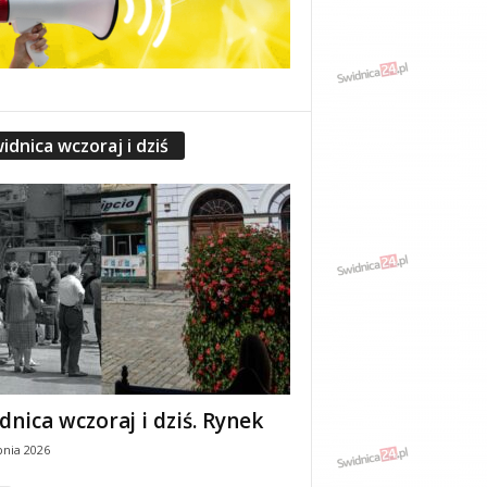
idnica wczoraj i dziś
dnica wczoraj i dziś. Rynek
pnia 2026