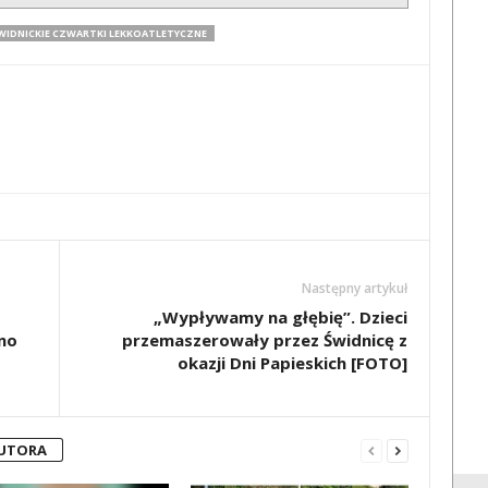
WIDNICKIE CZWARTKI LEKKOATLETYCZNE
Następny artykuł
„Wypływamy na głębię”. Dzieci
no
przemaszerowały przez Świdnicę z
okazji Dni Papieskich [FOTO]
AUTORA