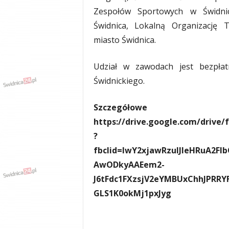
y
Zespołów Sportowych w Świdnic
w
Świdnica, Lokalną Organizację T
i
miasto Świdnica.
a
d
y
Udział w zawodach jest bezpła
,
Świdnickiego.
w
y
p
Szczegó
a
https://drive.google.com/drive
d
?
k
i
fbclid=IwY2xjawRzulJleHRuA2
AwODkyAAEem2-
J6tFdc1FXzsjV2eYMBUxChhJPRRY
GLS1K0okMj1pxJyg