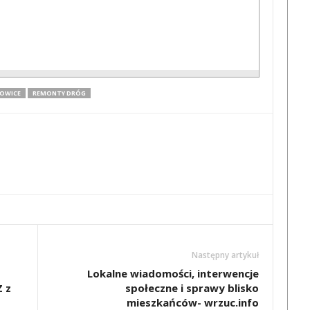
OWICE
REMONTY DRÓG
Następny artykuł
Lokalne wiadomości, interwencje
 z
społeczne i sprawy blisko
mieszkańców- wrzuc.info