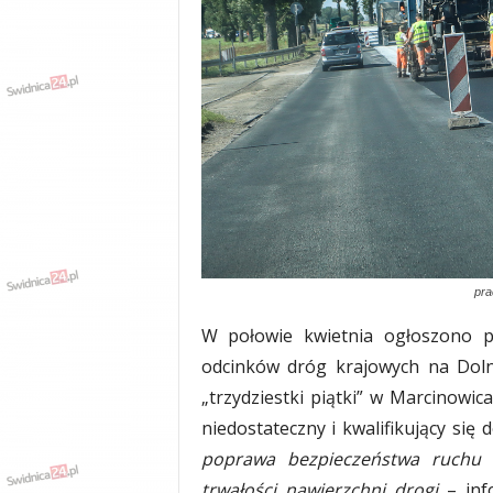
w
k
a
,
k
u
l
t
u
r
a
,
p
pra
o
l
W połowie kwietnia ogłoszono p
i
odcinków dróg krajowych na Doln
t
„trzydziestki piątki” w Marcinowic
y
k
niedostateczny i kwalifikujący się
a
poprawa bezpieczeństwa ruchu 
,
trwałości nawierzchni drogi
– inf
w