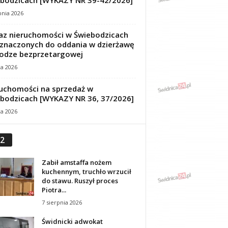
bodzicach [WYKAZY NR 39-42/2026]
pnia 2026
z nieruchomości w Świebodzicach
znaczonych do oddania w dzierżawę
odze bezprzetargowej
ca 2026
uchomości na sprzedaż w
bodzicach [WYKAZY NR 36, 37/2026]
ca 2026
2
Zabił amstaffa nożem
kuchennym, truchło wrzucił
do stawu. Ruszył proces
Piotra...
7 sierpnia 2026
Świdnicki adwokat