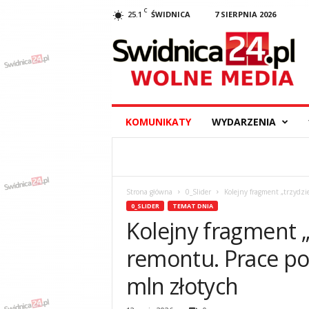
C
25.1
ŚWIDNICA
7 SIERPNIA 2026
S
w
i
d
n
i
c
KOMUNIKATY
WYDARZENIA
a
2
4
.
p
Strona główna
0_Slider
Kolejny fragment „trzydzie
l
0_SLIDER
TEMAT DNIA
–
Kolejny fragment „t
w
y
remontu. Prace po
d
a
mln złotych
r
z