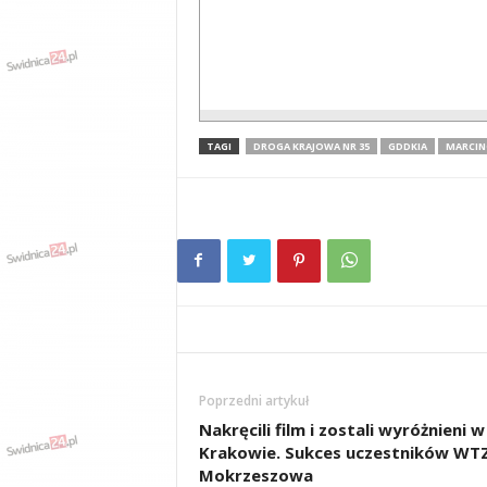
TAGI
DROGA KRAJOWA NR 35
GDDKIA
MARCIN
Poprzedni artykuł
Nakręcili film i zostali wyróżnieni w
Krakowie. Sukces uczestników WTZ
Mokrzeszowa