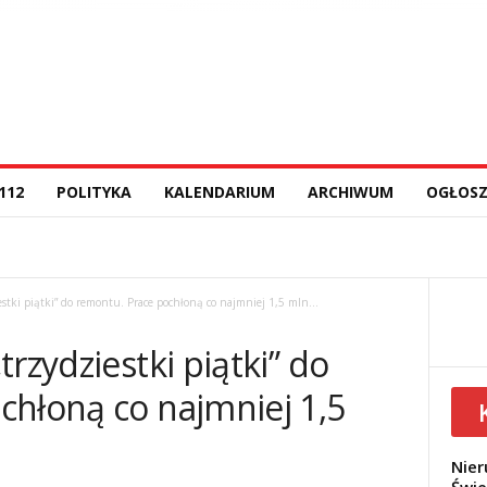
112
POLITYKA
KALENDARIUM
ARCHIWUM
OGŁOSZ
stki piątki” do remontu. Prace pochłoną co najmniej 1,5 mln...
rzydziestki piątki” do
chłoną co najmniej 1,5
Nier