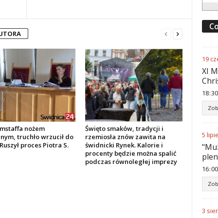
Co
AUTORA
19
cz
XI M
Chri
18
:
30
Zob
amstaffa nożem
Święto smaków, tradycji i
5
lipi
nym, truchło wrzucił do
rzemiosła znów zawita na
Ruszył proces Piotra S.
świdnicki Rynek. Kalorie i
"Muz
procenty będzie można spalić
ple
podczas równoległej imprezy
16
:
00
Zob
3
sie