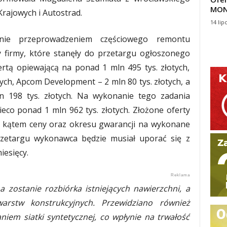
MON
Krajowych i Autostrad.
14 lip
nie przeprowadzeniem częściowego remontu
ery firmy, które stanęły do przetargu ogłoszonego
rtą opiewającą na ponad 1 mln 495 tys. złotych,
tych, Apcom Development – 2 mln 80 tys. złotych, a
 198 tys. złotych. Na wykonanie tego zadania
eco ponad 1 mln 962 tys. złotych. Złożone oferty
d kątem ceny oraz okresu gwarancji na wykonane
zetargu wykonawca będzie musiał uporać się z
esięcy.
 zostanie rozbiórka istniejących nawierzchni, a
arstw konstrukcyjnych. Przewidziano również
iem siatki syntetycznej, co wpłynie na trwałość