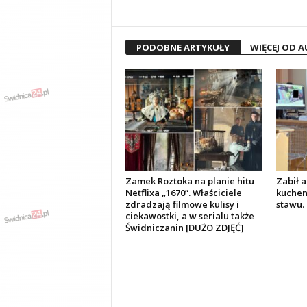
PODOBNE ARTYKUŁY
WIĘCEJ OD 
Zamek Roztoka na planie hitu
Zabił 
Netflixa „1670”. Właściciele
kuchen
zdradzają filmowe kulisy i
stawu. 
ciekawostki, a w serialu także
Świdniczanin [DUŻO ZDJĘĆ]