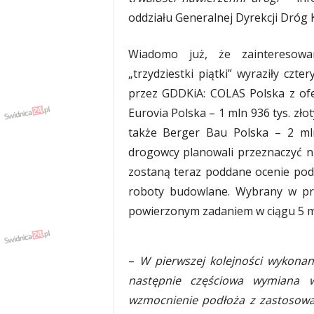
y
oddziału Generalnej Dyrekcji Dróg 
w
i
Wiadomo już, że zainteresowa
a
d
„trzydziestki piątki” wyraziły czt
y
przez GDDKiA: COLAS Polska z ofe
,
Eurovia Polska – 1 mln 936 tys. zło
w
y
także Berger Bau Polska – 2 mln
p
drogowcy planowali przeznaczyć ni
a
zostaną teraz poddane ocenie po
d
k
roboty budowlane. Wybrany w pr
i
powierzonym zadaniem w ciągu 5 mi
–
W pierwszej kolejności wykonana
następnie częściowa wymiana w
wzmocnienie podłoża z zastosowan