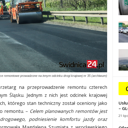
ce remontowe prowadzone na innym odcinku drogi krajowej nr 35 (archiwum)
rzetarg na przeprowadzenie remontu czterech
ym Śląsku. Jednym z nich jest odcinek krajowej
ach, którego stan techniczny został oceniony jako
Usłu
– GL
 do remontu. –
Celem planowanych remontów jest
21 lip
drogowego, podniesienie komfortu jazdy oraz
ormowała Magdalena Szumiata z wrocławskiego
Ofer