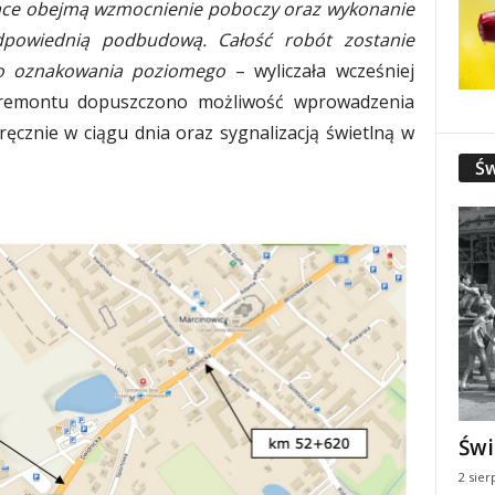
ace obejmą wzmocnienie poboczy oraz wykonanie
dpowiednią podbudową. Całość robót zostanie
o oznakowania poziomego
– wyliczała wcześniej
 remontu dopuszczono możliwość wprowadzenia
cznie w ciągu dnia oraz sygnalizacją świetlną w
Św
Świ
2 sier