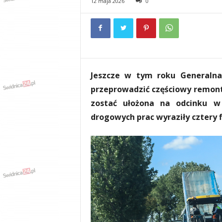
12 maja 2026
0
e
n
i
a
,
i
n
Jeszcze w tym roku Generalna
f
o
przeprowadzić częściowy remont
r
zostać ułożona na odcinku w 
m
drogowych prac wyraziły cztery f
a
c
j
e
,
r
o
z
r
y