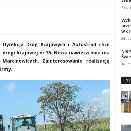
Świe
7 sier
Wyka
prze
w dr
24 lip
 Dyrekcja Dróg Krajowych i Autostrad chce
Nier
 drogi krajowej nr 35. Nowa nawierzchnia ma
Świe
Marcinowicach. Zainteresowanie realizacją
16 lip
irmy.
11