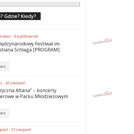
? Gdzie? Kiedy?
erwiec
-
9
październik
iędzynarodowy Festiwal im.
stiana Schlaga [PROGRAM]
acz
ec
-
30
sierpień
yczna Altana" – koncerty
nerowe w Parku Młodzieżowym
acz
rpień
-
31
sierpień