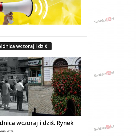
idnica wczoraj i dziś
dnica wczoraj i dziś. Rynek
pnia 2026