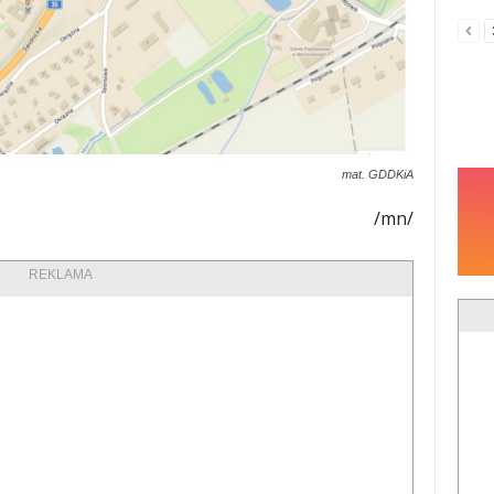
mat. GDDKiA
/mn/
REKLAMA