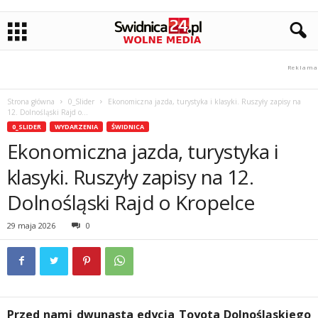
Strona główna
0_Slider
Ekonomiczna jazda, turystyka i klasyki. Ruszyły zapisy na
12. Dolnośląski Rajd o...
0_SLIDER
WYDARZENIA
ŚWIDNICA
Ekonomiczna jazda, turystyka i
klasyki. Ruszyły zapisy na 12.
Dolnośląski Rajd o Kropelce
29 maja 2026
0
Przed nami dwunasta edycja Toyota Dolnośląskiego