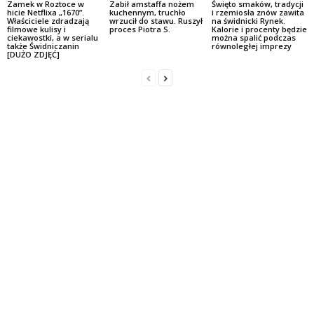
Zamek w Roztoce w
Zabił amstaffa nożem
Święto smaków, tradycji
hicie Netflixa „1670”.
kuchennym, truchło
i rzemiosła znów zawita
Właściciele zdradzają
wrzucił do stawu. Ruszył
na świdnicki Rynek.
filmowe kulisy i
proces Piotra S.
Kalorie i procenty będzie
ciekawostki, a w serialu
można spalić podczas
także Świdniczanin
równoległej imprezy
[DUŻO ZDJĘĆ]