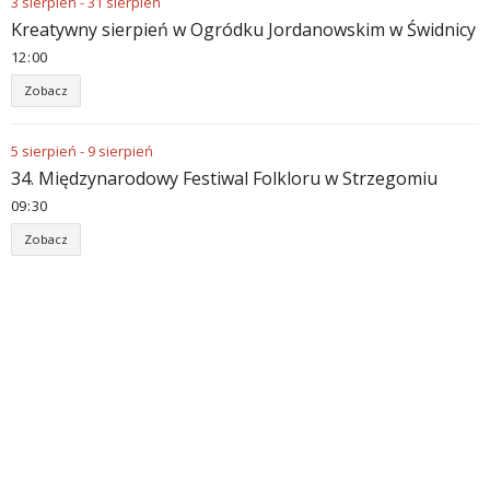
3
sierpień
-
31
sierpień
Kreatywny sierpień w Ogródku Jordanowskim w Świdnicy
12
:
00
Zobacz
5
sierpień
-
9
sierpień
34. Międzynarodowy Festiwal Folkloru w Strzegomiu
09
:
30
Zobacz