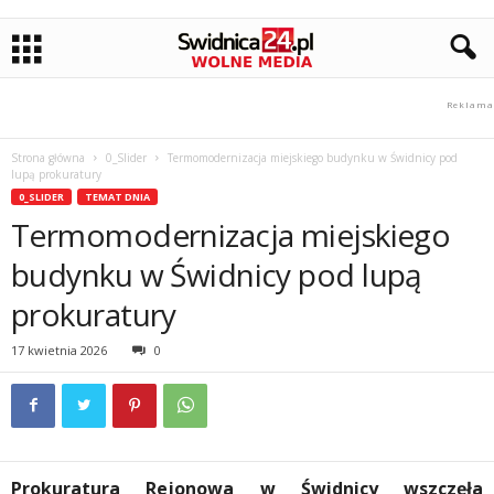
Strona główna
0_Slider
Termomodernizacja miejskiego budynku w Świdnicy pod
lupą prokuratury
0_SLIDER
TEMAT DNIA
Termomodernizacja miejskiego
budynku w Świdnicy pod lupą
prokuratury
17 kwietnia 2026
0
Prokuratura Rejonowa w Świdnicy wszczęła