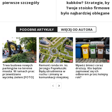
pierwsze szczegóły
kubków? Strategie, by
Twoje stoisko firmowe
było najbardziej oblegane
PODOBNE ARTYKUŁY
WIĘCEJ OD AUTORA
Trwa budowa nowych
Remont ronda im. ks.
Wywóz śmieci coraz
parkingów na terenie
Jerzego Popiełuszki.
droższy. Kto będzie
miasta. W ramach prac
Będą utrudnienia w
zajmować się ich
przewidziano
ruchu i zmiany w
odbiorem przez kolejny
wycinkę zieleni [FOTO]
komunikacji miejskiej
rok?