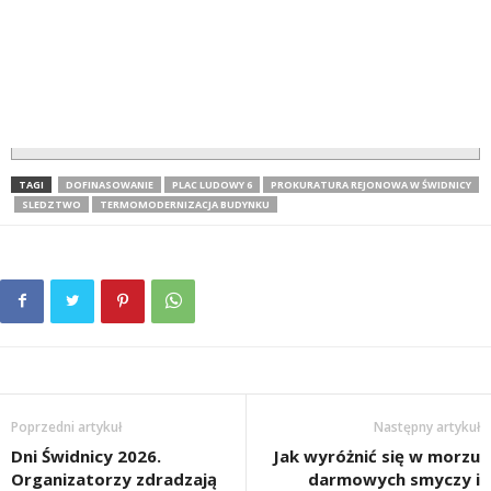
TAGI
DOFINASOWANIE
PLAC LUDOWY 6
PROKURATURA REJONOWA W ŚWIDNICY
SLEDZTWO
TERMOMODERNIZACJA BUDYNKU
Poprzedni artykuł
Następny artykuł
Dni Świdnicy 2026.
Jak wyróżnić się w morzu
Organizatorzy zdradzają
darmowych smyczy i