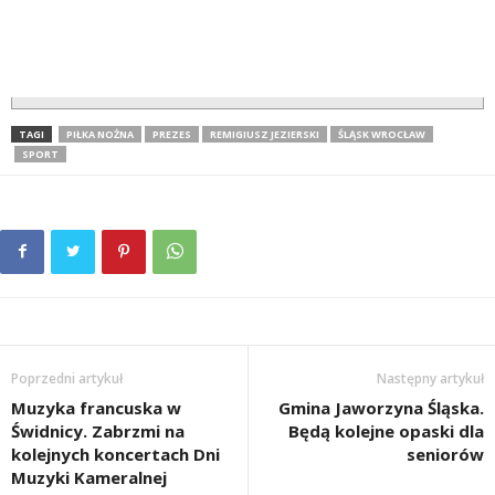
TAGI
PIŁKA NOŻNA
PREZES
REMIGIUSZ JEZIERSKI
ŚLĄSK WROCŁAW
SPORT
Poprzedni artykuł
Następny artykuł
Muzyka francuska w
Gmina Jaworzyna Śląska.
Świdnicy. Zabrzmi na
Będą kolejne opaski dla
kolejnych koncertach Dni
seniorów
Muzyki Kameralnej