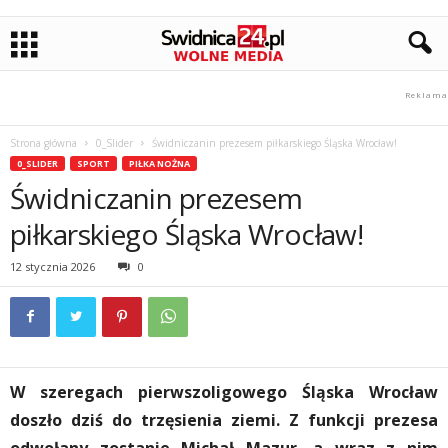
Strona główna
0_Slider
Świdniczanin prezesem piłkarskiego Śląska Wrocław!
0_SLIDER
SPORT
PIŁKA NOŻNA
Świdniczanin prezesem
piłkarskiego Śląska Wrocław!
12 stycznia 2026
0
W szeregach pierwszoligowego Śląska Wrocław
doszło dziś do trzęsienia ziemi. Z funkcji prezesa