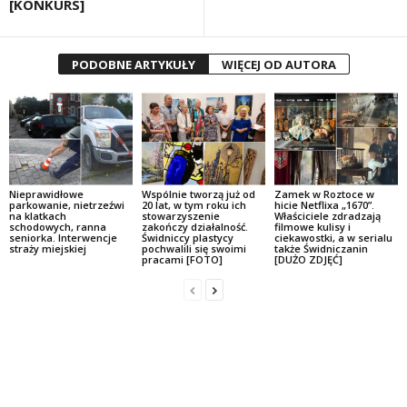
[KONKURS]
PODOBNE ARTYKUŁY
WIĘCEJ OD AUTORA
Nieprawidłowe
Wspólnie tworzą już od
Zamek w Roztoce w
parkowanie, nietrzeźwi
20 lat, w tym roku ich
hicie Netflixa „1670”.
na klatkach
stowarzyszenie
Właściciele zdradzają
schodowych, ranna
zakończy działalność.
filmowe kulisy i
seniorka. Interwencje
Świdniccy plastycy
ciekawostki, a w serialu
straży miejskiej
pochwalili się swoimi
także Świdniczanin
pracami [FOTO]
[DUŻO ZDJĘĆ]