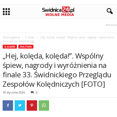
Strona główna
0_Slider
„Hej, kolęda, kolęda!”. Wspólny śpiew, nagrody i wyróżnienia
na finale 33. Świdnickiego...
0_SLIDER
KULTURA
„Hej, kolęda, kolęda!”. Wspólny
śpiew, nagrody i wyróżnienia na
finale 33. Świdnickiego Przeglądu
Zespołów Kolędniczych [FOTO]
19 stycznia 2026
0