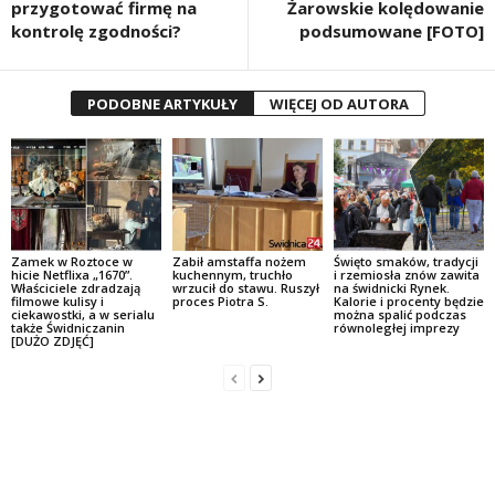
przygotować firmę na
Żarowskie kolędowanie
kontrolę zgodności?
podsumowane [FOTO]
PODOBNE ARTYKUŁY
WIĘCEJ OD AUTORA
Zamek w Roztoce w
Zabił amstaffa nożem
Święto smaków, tradycji
hicie Netflixa „1670”.
kuchennym, truchło
i rzemiosła znów zawita
Właściciele zdradzają
wrzucił do stawu. Ruszył
na świdnicki Rynek.
filmowe kulisy i
proces Piotra S.
Kalorie i procenty będzie
ciekawostki, a w serialu
można spalić podczas
także Świdniczanin
równoległej imprezy
[DUŻO ZDJĘĆ]