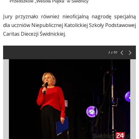
Przedszkole „Wesoła Piątka” w Świdnicy
Jury przyznało również nieoficjalną nagrodę specjalną
dla uczniów Niepublicznej Katolickiej Szkoły Podstawowej
Caritas Diecezji Świdnickiej.
1
z 50