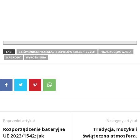
TAGI
33. ŚWIDNICKI PRZEGLĄD ZESPOŁÓW KOLĘDNICZYCH
FINAŁ KOLĘDOWANIA
NAGRODY
WYRÓŻNIENIA
Poprzedni artykuł
Następny artykuł
Rozporządzenie bateryjne
Tradycja, muzyka i
UE 2023/1542: jak
świąteczna atmosfera.