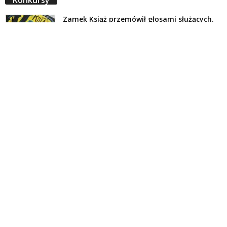
Zamek Książ przemówił głosami służących.
Wiemy już, kto wygrał książkę Agnieszki...
16 lipca 2026
Historie służących Zamku Książ. Wygraj
najnowszą książkę Świdniczanki Agnieszki
Dobkiewicz
5 lipca 2026
Polityka prywatności
Kontakt
© Wydawca: Portal Swidnica24.pl, Marek Kowalski, Rynek 33/4, 58-100 Świdnica.
Redakcja Swidnica24.pl zastrzega sobie prawo do redagowania
niezamawianych, nadesłanych tekstów.
Redakcja nie odpowiada za treść publikowanych reklam i
artykułów sponsorowanych.