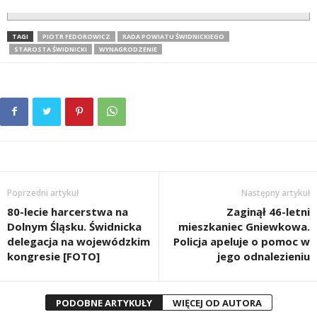
TAGI
PIOTR FEDOROWICZ
RADA POWIATU ŚWIDNICKIEGO
STAROSTA ŚWIDNICKI
WYNAGRODZENIE
Poprzedni artykuł
Następny artykuł
80-lecie harcerstwa na
Zaginął 46-letni
Dolnym Śląsku. Świdnicka
mieszkaniec Gniewkowa.
delegacja na wojewódzkim
Policja apeluje o pomoc w
kongresie [FOTO]
jego odnalezieniu
PODOBNE ARTYKUŁY
WIĘCEJ OD AUTORA