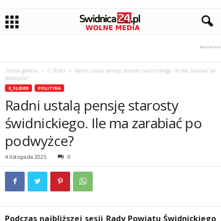
Strona główna
0_Slider
Radni ustalą pensję starosty świdnickiego. Ile ma zarabiać po
podwyżce?
0_SLIDER
POLITYKA
Radni ustalą pensję starosty
świdnickiego. Ile ma zarabiać po
podwyżce?
4 listopada 2025
0
Podczas najbliższej sesji Rady Powiatu Świdnickiego