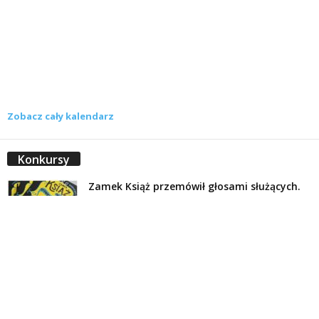
Zobacz cały kalendarz
Konkursy
Zamek Książ przemówił głosami służących.
Wiemy już, kto wygrał książkę Agnieszki...
16 lipca 2026
Historie służących Zamku Książ. Wygraj
najnowszą książkę Świdniczanki Agnieszki
Dobkiewicz
5 lipca 2026