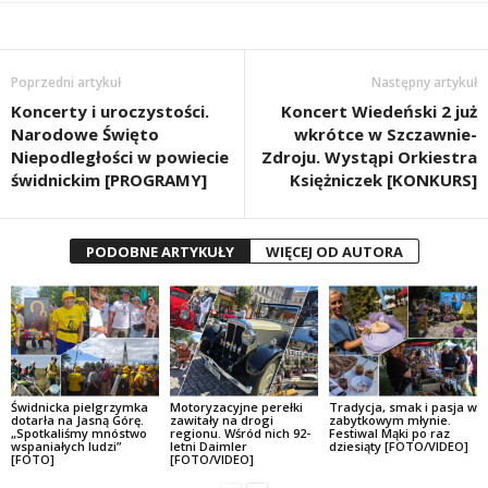
Poprzedni artykuł
Następny artykuł
Koncerty i uroczystości.
Koncert Wiedeński 2 już
Narodowe Święto
wkrótce w Szczawnie-
Niepodległości w powiecie
Zdroju. Wystąpi Orkiestra
świdnickim [PROGRAMY]
Księżniczek [KONKURS]
PODOBNE ARTYKUŁY
WIĘCEJ OD AUTORA
Świdnicka pielgrzymka
Motoryzacyjne perełki
Tradycja, smak i pasja w
dotarła na Jasną Górę.
zawitały na drogi
zabytkowym młynie.
„Spotkaliśmy mnóstwo
regionu. Wśród nich 92-
Festiwal Mąki po raz
wspaniałych ludzi”
letni Daimler
dziesiąty [FOTO/VIDEO]
[FOTO]
[FOTO/VIDEO]