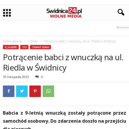
Strona główna
0_Slider
Potrącenie babci z wnuczką na ul. Riedla w Świdnicy
0_SLIDER
112
TEMAT DNIA
Potrącenie babci z wnuczką na ul.
Riedla w Świdnicy
10 listopada 2025
0
Babcia z 9-letnią wnuczką zostały potrącone przez
samochód osobowy. Do zdarzenia doszło na przejściu