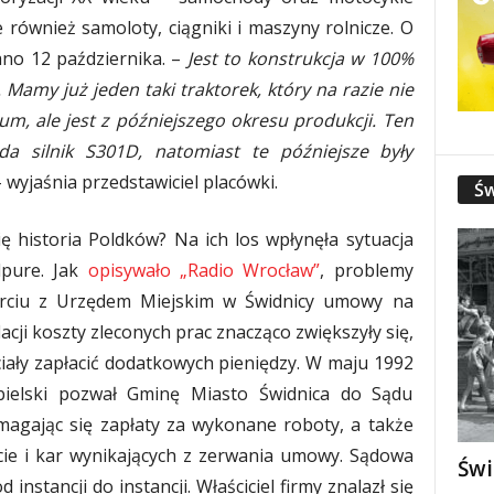
e również samoloty, ciągniki i maszyny rolnicze. O
o 12 października. –
Jest to konstrukcja w 100%
 Mamy już jeden taki traktorek, który na razie nie
, ale jest z późniejszego okresu produkcji. Ten
a silnik S301D, natomiast te późniejsze były
 wyjaśnia przedstawiciel placówki.
Św
ię historia Poldków? Na ich los wpłynęła sytuacja
lpure. Jak
opisywało „Radio Wrocław”
, problemy
arciu z Urzędem Miejskim w Świdnicy umowy na
acji koszty zleconych prac znacząco zwiększyły się,
iały zapłacić dodatkowych pieniędzy. W maju 1992
dbiel­ski pozwał Gminę Miasto Świdnica do Sądu
agając się zapłaty za wykonane roboty, a także
ie i kar wynikających z zerwania umowy. Sądowa
Świ
d instancji do instancji. Właściciel firmy znalazł się