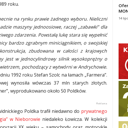
989 roku.
Ofer
MON
ecnie na rynku prawie żadnego wyboru. Nieliczni
14 lip
sadzie maszyny jednoosiowe, raczej „zabawki” dla
ziwego zdarzenia. Powstałą lukę stara się wypełnić
icy bardzo zgrabnym miniciągnikiem, o swojskiej
 konstrukcja, zbudowana w całości z krajowych
y jest w jednocylindrowy silnik wysokoprężny o
wietrzem, pochodzący z wytwórni w Andrychowie.
udniu 1992 roku Stefan Szolc na łamach „Farmera”.
wej wynosiła wówczas 37 mln starych złotych.
rmer”, wyprodukowano około 50 Poldków.
idnickiego Poldka trafił niedawno do
prywatnego
gia” w Nieborowie
niedaleko Łowicza. W kolekcji
oryzacji XX wieku – samochody oraz motocykle