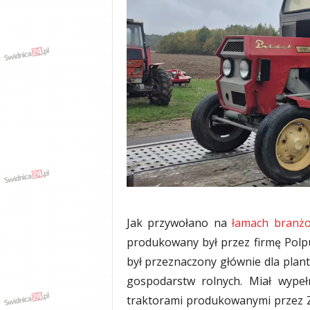
w
k
a
,
k
u
l
t
u
r
a
,
p
o
l
i
Jak przywołano na
łamach branżo
t
produkowany był przez firmę Polpure
y
był przeznaczony głównie dla pla
k
a
gospodarstw rolnych. Miał wypeł
,
traktorami produkowanymi przez Z
w