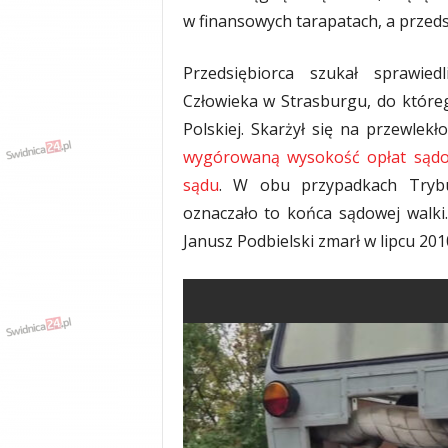
w finansowych tarapatach, a przeds
Przedsiębiorca szukał sprawie
Człowieka w Strasburgu, do któreg
Polskiej. Skarżył się na przewle
wygórowaną wysokość opłat sądow
sądu
. W obu przypadkach Trybun
oznaczało to końca sądowej walki. 
Janusz Podbiel­ski zmarł w lipcu 20