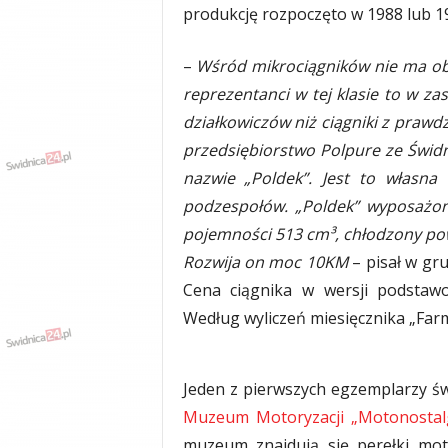
produkcję rozpoczęto w 1988 lub 1
y
w
i
–
Wśród mikrociągników nie ma ob
a
reprezentanci w tej klasie to w za
d
działkowiczów niż ciągniki z prawd
y
,
przedsiębiorstwo Polpure ze Świdn
w
nazwie „Poldek”. Jest to własna
y
podzespołów. „Poldek” wyposażon
p
a
pojemności 513 cm³, chłodzony po
d
Rozwija on moc 10KM
– pisał w gr
k
Cena ciągnika w wersji podstawo
i
Według wyliczeń miesięcznika „Fa
Jeden z pierwszych egzemplarzy św
Muzeum Motoryzacji „Motonostal
muzeum znajdują się perełki mot