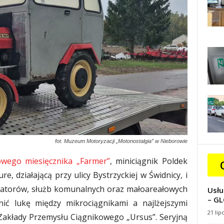
fot. Muzeum Motoryzacji „Motonostalgia” w Nieborowie
wego miesięcznika „Farmer”
, miniciągnik Poldek
, działającą przy ulicy Bystrzyckiej w Świdnicy, i
ntatorów, służb komunalnych oraz małoareałowych
Usłu
– GL
nić lukę między mikrociągnikami a najlżejszymi
21 lip
akłady Przemysłu Ciągnikowego „Ursus”. Seryjną