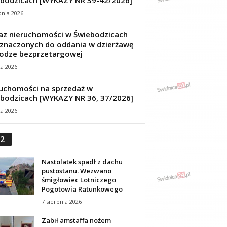
bodzicach [WYKAZY NR 39-42/2026]
pnia 2026
z nieruchomości w Świebodzicach
znaczonych do oddania w dzierżawę
odze bezprzetargowej
ca 2026
uchomości na sprzedaż w
bodzicach [WYKAZY NR 36, 37/2026]
ca 2026
2
Nastolatek spadł z dachu
pustostanu. Wezwano
śmigłowiec Lotniczego
Pogotowia Ratunkowego
7 sierpnia 2026
Zabił amstaffa nożem