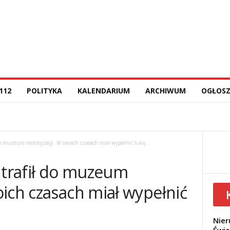
112
POLITYKA
KALENDARIUM
ARCHIWUM
OGŁOSZ
 do muzeum motoryzacji. W swoich czasach miał wypełnić lukę...
 trafił do muzeum
ich czasach miał wypełnić
Nier