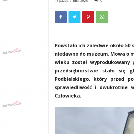
15 października 2025
0
e
n
i
a
,
i
n
Powstało ich zaledwie około 50 
f
o
niedawno do muzeum. Mowa o mini
r
wieku został wyprodukowany pr
m
przedsiębiorstwie stało się 
a
c
Podbielskiego, który przed po
j
sprawiedliwość i dwukrotnie 
e
Człowieka.
,
r
o
z
r
y