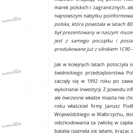
marek polskich i zagranicznych, al
najnowszym nabytku poinformowan
polska, która powstała w latach 80.
był prezentowany w naszym muzeum
jest z samego początku i posiad
produkowane już z silnikiem 1C90
–
Jak w kolejnych latach potoczyła s
świdnickiego przedsiębiorstwa Po
zaczęły się w 1992 roku po zaw
wykonanie inwestycji. Z powodu infl
ale ówczesne władze miasta nie chc
roku właściciel firmy Janusz Po
Wojewódzkiego w Wałbrzychu, dom
odszkodowania za zwłokę w zapłac
batalia ciągnęła się latami, krążąc o