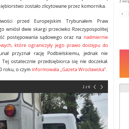
2 sier
iębiorstwo zostało zlicytowane przez komornika.
dliwości przed Europejskim Trybunałem Praw
o wniósł dwie skargi przeciwko Rzeczypospolitej
kłość postępowania sądowego oraz na
nadmiernie
ych, które ograniczyły jego prawo dostępu do
ał przyznał rację Podbielskiemu, jednak nie
Tej ostatecznie przedsiębiorca się nie doczekał.
10 roku, o czym
informowała „Gazeta Wrocławska”
.
1
z 6