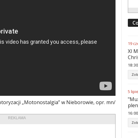
Co
19
cz
XI M
Chri
18
:
30
Zob
5
lipi
"Muz
oryzacji „Motonostalgia” w Nieborowie, opr. mn/
ple
16
:
00
REKLAMA
Zob