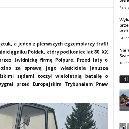
Świe
7 sier
Wyka
prze
w dr
24 lip
sztuk, a jeden z pierwszych egzemplarzy trafił
Nier
ciągniku Poldek, który pod koniec lat 80. XX
Świe
zez świdnicką firmę Polpure. Przed laty o
16 lip
głośno za sprawą jego właściciela Janusza
lskimi sądami toczył wieloletnią batalię o
11
wygrał przed Europejskim Trybunałem Praw