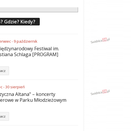
? Gdzie? Kiedy?
erwiec
-
9
październik
iędzynarodowy Festiwal im.
stiana Schlaga [PROGRAM]
acz
ec
-
30
sierpień
yczna Altana" – koncerty
nerowe w Parku Młodzieżowym
acz