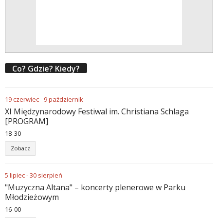
Co? Gdzie? Kiedy?
19
czerwiec
-
9
październik
XI Międzynarodowy Festiwal im. Christiana Schlaga
[PROGRAM]
18
:
30
Zobacz
5
lipiec
-
30
sierpień
"Muzyczna Altana" – koncerty plenerowe w Parku
Młodzieżowym
16
:
00