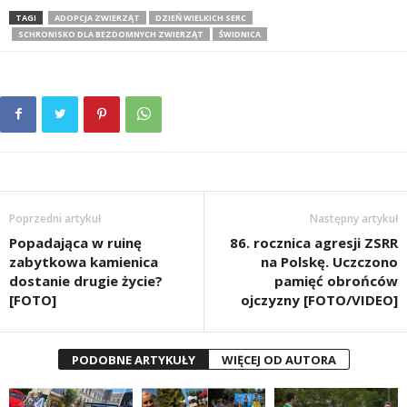
TAGI
ADOPCJA ZWIERZĄT
DZIEŃ WIELKICH SERC
SCHRONISKO DLA BEZDOMNYCH ZWIERZĄT
ŚWIDNICA
Poprzedni artykuł
Następny artykuł
Popadająca w ruinę
86. rocznica agresji ZSRR
zabytkowa kamienica
na Polskę. Uczczono
dostanie drugie życie?
pamięć obrońców
[FOTO]
ojczyzny [FOTO/VIDEO]
PODOBNE ARTYKUŁY
WIĘCEJ OD AUTORA