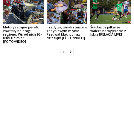
Motoryzacyjne perełki
Tradycja, smak i pasja w
Świdniccy piłkarze
zawitały na drogi
zabytkowym młynie.
walczą na wyjeździe z
regionu. Wśród nich 92-
Festiwal Mąki po raz
Iskrą [RELACJA LIVE]
letni Daimler
dziesiąty [FOTO/VIDEO]
[FOTO/VIDEO]