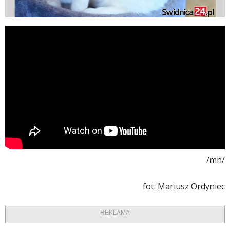
/mn/
fot. Mariusz Ordyniec
REKLAMA