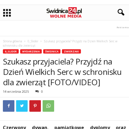
Strona główna
0_Slider
Szukasz przyjaciela? Przyjdź na Dzień Wielkich Serc w
schronisku dla zwierząt
0_SLIDER
WYDARZENIA
ŚWIDNICA
ZWIERZAKI
Szukasz przyjaciela? Przyjdź na
Dzień Wielkich Serc w schronisku
dla zwierząt [FOTO/VIDEO]
14 września 2025
0
Czerwony dywan, pamiątkowe dyplomy oraz