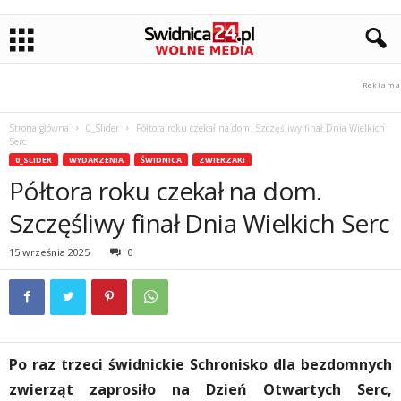
Strona główna
0_Slider
Półtora roku czekał na dom. Szczęśliwy finał Dnia Wielkich
Serc
0_SLIDER
WYDARZENIA
ŚWIDNICA
ZWIERZAKI
Półtora roku czekał na dom.
Szczęśliwy finał Dnia Wielkich Serc
15 września 2025
0
Po raz trzeci świdnickie Schronisko dla bezdomnych
zwierząt zaprosiło na Dzień Otwartych Serc,