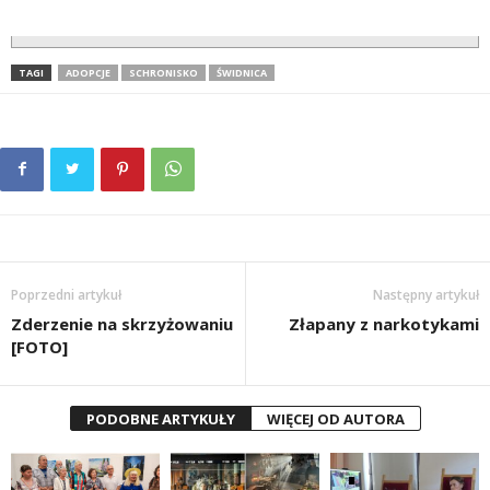
TAGI
ADOPCJE
SCHRONISKO
ŚWIDNICA
Poprzedni artykuł
Następny artykuł
Zderzenie na skrzyżowaniu
Złapany z narkotykami
[FOTO]
PODOBNE ARTYKUŁY
WIĘCEJ OD AUTORA