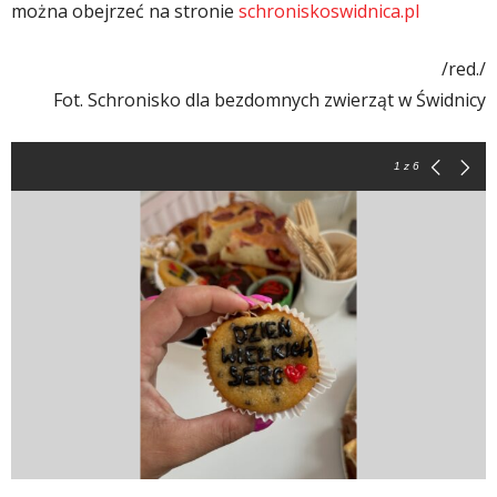
można obejrzeć na stronie
schroniskoswidnica.pl
/red./
Fot. Schronisko dla bezdomnych zwierząt w Świdnicy
1
z 6