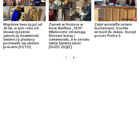
Wspólnie tworzą już od
Zamek w Roztoce w
Zabił amstaffa nożem
20 lat, w tym roku ich
hicie Netflixa „1670”.
kuchennym, truchło
stowarzyszenie
Właściciele zdradzają
wrzucił do stawu. Ruszył
zakończy działalność.
filmowe kulisy i
proces Piotra S.
Świdniccy plastycy
ciekawostki, a w serialu
pochwalili się swoimi
także Świdniczanin
pracami [FOTO]
[DUŻO ZDJĘĆ]