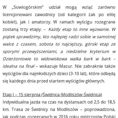
W „Sowiogórskim” udział mogą wziąć zarówno
licencjonowani zawodnicy (od kategorii żak po elitę
kobiet), jak i amatorzy. W ramach wyścigu rozegrane
zostaną trzy etapy. –
Każdy etap to inne wyzwanie. W
piątek sprawdzimy, kto najlepiej radzi sobie w samotnej
walce z czasem, sobota to najcięższy, górski etap ze
sporymi przewyższeniami, a niedzielne kryterium w
Dzierżoniowie to widowiskowa walka bark w bark –
idealna na finał
– wskazuje Mazur. Nie zabraknie także
wyścigów dla najmłodszych dzieci (3-10 lat), które odbędą
się każdego dnia przed startem wyścigów głównych.
Etap I – 15 sierpnia (Świdnica-Modliszów-Świdnica)
Indywidualna jazda na czas na dystansach od 2,5 do 18,5
km. Trasa ze Świdnicy na Modliszów – poprowadzona,
jak podczas rozegranych w 2016 roku mistrzostw Polski