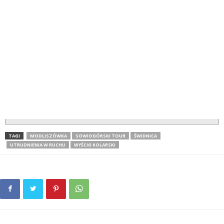
TAGI
MODLISZÓWKA
SOWIOGÓRSKI TOUR
ŚWIDNICA
UTRUDNIENIA W RUCHU
WYŚCIG KOLARSKI