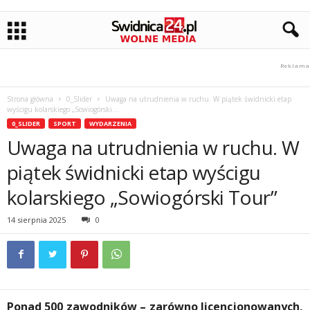
Strona główna
0_Slider
Uwaga na utrudnienia w ruchu. W piątek świdnicki etap
wyścigu kolarskiego „Sowiogórski...
0_SLIDER
SPORT
WYDARZENIA
Uwaga na utrudnienia w ruchu. W
piątek świdnicki etap wyścigu
kolarskiego „Sowiogórski Tour”
14 sierpnia 2025
0
Ponad 500 zawodników – zarówno licencjonowanych,