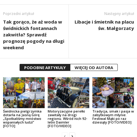
Poprzedni artykuł
Następny artykuł
Tak gorąco, że aż woda w
Libacje i śmietnik na placu
świdnickich fontannach
św. Małgorzaty
zakwitła? Sprawdź
prognozę pogody na długi
weekend
PODOBNE ARTYKUŁY
WIĘCEJ OD AUTORA
Świdnicka pielgrzymka
Motoryzacyjne perełki
Tradycja, smak i pasja w
dotarła na Jasną Górę.
zawitały na drogi
zabytkowym młynie.
„Spotkaliśmy mnóstwo
regionu. Wśród nich 92-
Festiwal Mąki po raz
wspaniałych ludzi”
letni Daimler
dziesiąty [FOTO/VIDEO]
[FOTO]
[FOTO/VIDEO]