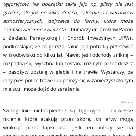
tęgoryjców. Na początku takie jajo np. glisty nie jest
groźne, ale już po kilku dniach, zależnie od warunków
atmosferycznych, dojrzewa do formy, która może
zainfekować inne zwierzęta
– tłumaczy dr Jarosław Pacoń
z Zakładu Parazytologii i Chorób Inwazyjnych UPWr,
podkreślając, że co gorsza, takie jaja potrafią przetrwać
w środowisku do kilku lat. Nawet jeśli odchody znikną –
rozpadną się, wyschną lub zostaną rozmyte przez deszcz
– pasożyty zostają w glebie i na trawie. Wystarczy, że
inny pies poliże trawę lub położy się w zanieczyszczonym
miejscu i może dojść do zarażenia.
Szczególnie niebezpieczne są tęgoryjce – niewielkie
nicienie, które atakują przez skórę. Ich larwy mogą
wniknąć przez łapki psa, jeśli ten położy się na