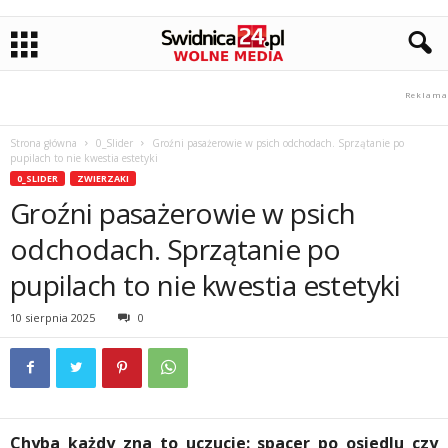
Strona główna
0_Slider
Groźni pasażerowie w psich odchodach. Sprzątanie po
pupilach to nie kwestia estetyki
0_SLIDER
ZWIERZAKI
Groźni pasażerowie w psich
odchodach. Sprzątanie po
pupilach to nie kwestia estetyki
10 sierpnia 2025
0
Chyba każdy zna to uczucie: spacer po osiedlu czy