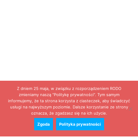
Z dniem 25 maja, w związku z rozporządzeniem RODO
zmieniamy naszą "Politykę prywatności". Tym samym
informujemy, że ta strona korzysta z ciasteczek, aby świadczyć
usługi na najwyższym poziomie. Dalsze korzystanie ze strony
oznacza, że zgadzasz się na ich użycie.
Zgoda
Polityka prywatności