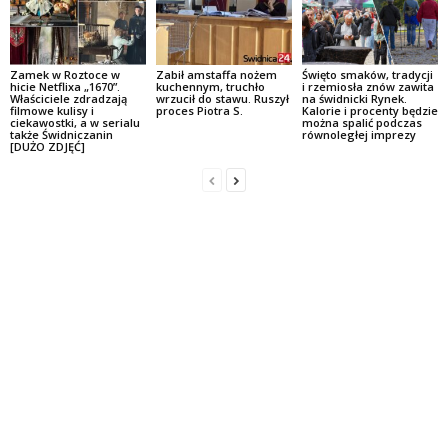
Zamek w Roztoce w
Zabił amstaffa nożem
Święto smaków, tradycji
hicie Netflixa „1670”.
kuchennym, truchło
i rzemiosła znów zawita
Właściciele zdradzają
wrzucił do stawu. Ruszył
na świdnicki Rynek.
filmowe kulisy i
proces Piotra S.
Kalorie i procenty będzie
ciekawostki, a w serialu
można spalić podczas
także Świdniczanin
równoległej imprezy
[DUŻO ZDJĘĆ]