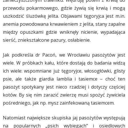
zanieczyszczonym trawniku. Wędrują potem z krwią do
przewodu pokarmowego, gdzie żywią się krwią i mogą
uszkodzić śluzówkę jelita. Objawami tęgoryjca jest m.in.
anemia powodowana krwawieniem z jelita, stany zapalne
między opuszkami gdzie wniknęły nicienie, wypadająca
sierść, zniekształcone pazury, osłabienie.
Jak podkreśla dr Pacoń, we Wrocławiu pasożytów jest
wiele. W próbkach kału, które dostają do badania widzą
ich wiele: wspomniane już tęgoryjce, włosogłówki, glisty
psie, ale także giardia lamblia i tasiemce – choć ten
pasożyt spotykany jest nieco rzadziej i dotyczy częściej
kotów. By się nim zarazić zwierzę musi spożyć żywiciela
pośredniego, jak np. mysz zainfekowaną tasiemcem.
Natomiast największe skupiska jaj pasożytów występują
na popularnych „psich wybiegach” i osiedlowych