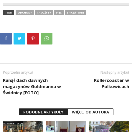
TAGI
ODCHODY
PASOŻYTY
PIES
SPRZĄTANIE
Poprzedni artykuł
Następny artykuł
Runął dach dawnych
Rollercoaster w
magazynów Goldmanna w
Polkowicach
Świdnicy [FOTO]
PODOBNE ARTYKUŁY
WIĘCEJ OD AUTORA