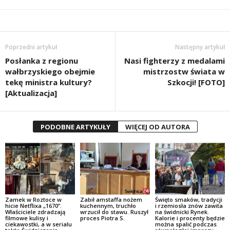
Poprzedni artykuł
Następny artykuł
Posłanka z regionu
Nasi fighterzy z medalami
wałbrzyskiego obejmie
mistrzostw świata w
tekę ministra kultury?
Szkocji! [FOTO]
[Aktualizacja]
PODOBNE ARTYKUŁY
WIĘCEJ OD AUTORA
Zamek w Roztoce w
Zabił amstaffa nożem
Święto smaków, tradycji
hicie Netflixa „1670”.
kuchennym, truchło
i rzemiosła znów zawita
Właściciele zdradzają
wrzucił do stawu. Ruszył
na świdnicki Rynek.
filmowe kulisy i
proces Piotra S.
Kalorie i procenty będzie
ciekawostki, a w serialu
można spalić podczas