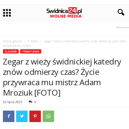
Strona główna
0_Slider
Zegar z wieży świdnickiej katedry znów odmierzy czas? Życie
przywraca mu mistrz...
0_SLIDER
TEMAT DNIA
Zegar z wieży świdnickiej katedry
znów odmierzy czas? Życie
przywraca mu mistrz Adam
Mroziuk [FOTO]
22 lipca 2025
0