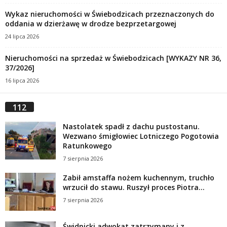
Wykaz nieruchomości w Świebodzicach przeznaczonych do
oddania w dzierżawę w drodze bezprzetargowej
24 lipca 2026
Nieruchomości na sprzedaż w Świebodzicach [WYKAZY NR 36,
37/2026]
16 lipca 2026
112
Nastolatek spadł z dachu pustostanu.
Wezwano śmigłowiec Lotniczego Pogotowia
Ratunkowego
7 sierpnia 2026
Zabił amstaffa nożem kuchennym, truchło
wrzucił do stawu. Ruszył proces Piotra...
7 sierpnia 2026
Świdnicki adwokat zatrzymany i z