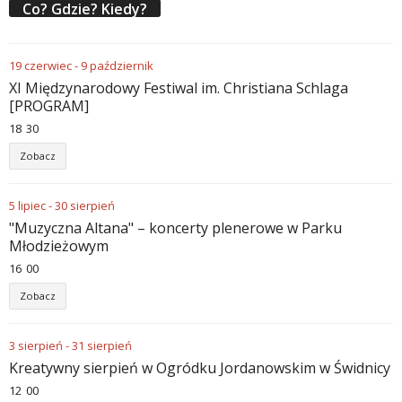
Co? Gdzie? Kiedy?
19
czerwiec
-
9
październik
XI Międzynarodowy Festiwal im. Christiana Schlaga
[PROGRAM]
18
30
Zobacz
5
lipiec
-
30
sierpień
"Muzyczna Altana" – koncerty plenerowe w Parku
Młodzieżowym
16
00
Zobacz
3
sierpień
-
31
sierpień
Kreatywny sierpień w Ogródku Jordanowskim w Świdnicy
12
00