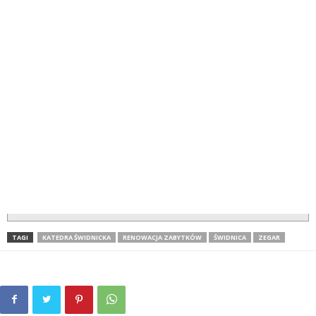
TAGI
KATEDRA ŚWIDNICKA
RENOWACJA ZABYTKÓW
ŚWIDNICA
ZEGAR