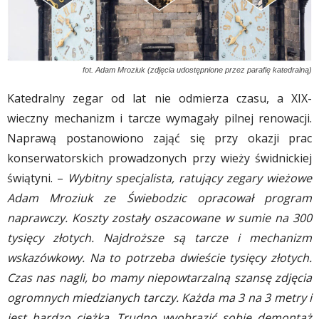
fot. Adam Mroziuk (zdjęcia udostępnione przez parafię katedralną)
Katedralny zegar od lat nie odmierza czasu, a XIX-
wieczny mechanizm i tarcze wymagały pilnej renowacji.
Naprawą postanowiono zająć się przy okazji prac
konserwatorskich prowadzonych przy wieży świdnickiej
świątyni. –
Wybitny specjalista, ratujący zegary wieżowe
Adam Mroziuk ze Świebodzic opracował program
naprawczy. Koszty zostały oszacowane w sumie na 300
tysięcy złotych. Najdroższe są tarcze i mechanizm
wskazówkowy. Na to potrzeba dwieście tysięcy złotych.
Czas nas nagli, bo mamy niepowtarzalną szansę zdjęcia
ogromnych miedzianych tarczy. Każda ma 3 na 3 metry i
jest bardzo ciężka. Trudno wyobrazić sobie demontaż