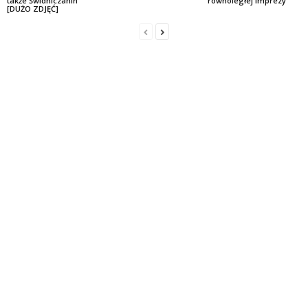
także Świdniczanin
równoległej imprezy
[DUŻO ZDJĘĆ]