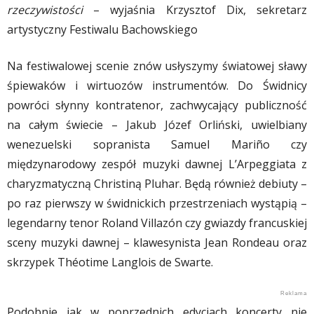
rzeczywistości
– wyjaśnia Krzysztof Dix, sekretarz
artystyczny Festiwalu Bachowskiego
Na festiwalowej scenie znów usłyszymy światowej sławy
śpiewaków i wirtuozów instrumentów. Do Świdnicy
powróci słynny kontratenor, zachwycający publiczność
na całym świecie – Jakub Józef Orliński, uwielbiany
wenezuelski sopranista Samuel Mariño czy
międzynarodowy zespół muzyki dawnej L’Arpeggiata z
charyzmatyczną Christiną Pluhar. Będą również debiuty –
po raz pierwszy w świdnickich przestrzeniach wystąpią –
legendarny tenor Roland Villazón czy gwiazdy francuskiej
sceny muzyki dawnej – klawesynista Jean Rondeau oraz
skrzypek Théotime Langlois de Swarte.
Podobnie jak w poprzednich edycjach koncerty nie