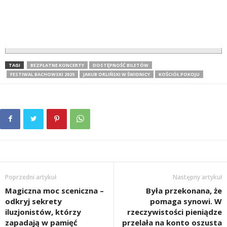
TAGI
BEZPŁATNE KONCERTY
DOSTĘPNOŚĆ BILETÓW
FESTIWAL BACHOWSKI 2025
JAKUB ORLIŃSKI W ŚWIDNICY
KOŚCIÓŁ POKOJU
Poprzedni artykuł
Następny artykuł
Magiczna moc sceniczna –
Była przekonana, że
odkryj sekrety
pomaga synowi. W
iluzjonistów, którzy
rzeczywistości pieniądze
zapadają w pamięć
przelała na konto oszusta