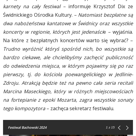
karnety na cały festiwal
– informuje Krzysztof Dix ze
Świdnickiego Ośrodka Kultury. –
Natomiast bezpłatne są
dwa nabożeństwa kantatowe w Świdnicy oraz wszystkie
koncerty w regionie, których jest jedenaści
e – wyjaśnia.
Na które z bezpłatnych koncertów warto się wybrać? –
Trudno wyróżnić któryś spośród nich, bo wszystkie są
bardzo ciekawe, ale chcielibyśmy zachęcić publiczność
do odwiedzenia miejsca, w którym pojawimy się po raz
pierwszy, tj. do kościoła poewangelickiego w Jedlinie-
Zdroju. Atrakcją będzie też na pewno cała seria recitali
Marcina Maseckiego, który w różnych miejscowościach
na fortepianie z epoki Mozarta, zagra wszystkie sonaty
tego kompozytora
– zachęca sekretarz festiwalu.
Festiwal Bachowski 2024
1
z 15