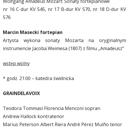
Wolfgang Amadeus Mozart: Sonaty fortepianowe
nr 16 C-dur KV 545, nr 17 B-dur KV 570, nr 18 D-dur KV
576
Marcin Masecki fortepian
Artysta wykona sonaty Mozarta na oryginalnym
instrumencie Jacoba Weimesa (1807) z filmu „Amadeusz”
wstęp wolny
* godz. 21:00 – katedra świdnicka
GRAINDELAVOIX
Teodora Tommasi Florencia Menconi sopran
Andrew Hallock kontratenor
Marius Peterson Albert Riera André Pérez Muíño tenor