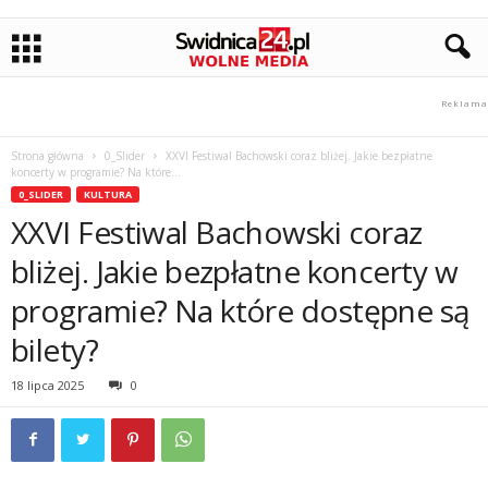
Strona główna
0_Slider
XXVI Festiwal Bachowski coraz bliżej. Jakie bezpłatne
koncerty w programie? Na które...
0_SLIDER
KULTURA
XXVI Festiwal Bachowski coraz
bliżej. Jakie bezpłatne koncerty w
programie? Na które dostępne są
bilety?
18 lipca 2025
0