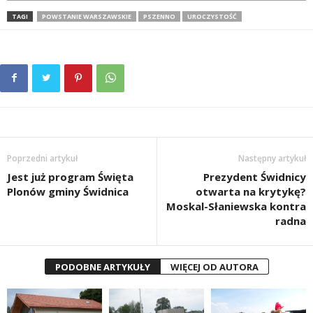
TAGI
POWSTANIE WARSZAWSKIE
PSZENNO
UROCZYSTOŚĆ
Poprzedni artykuł
Następny artykuł
Jest już program Święta
Prezydent Świdnicy
Plonów gminy Świdnica
otwarta na krytykę?
Moskal-Słaniewska kontra
radna
PODOBNE ARTYKUŁY
WIĘCEJ OD AUTORA