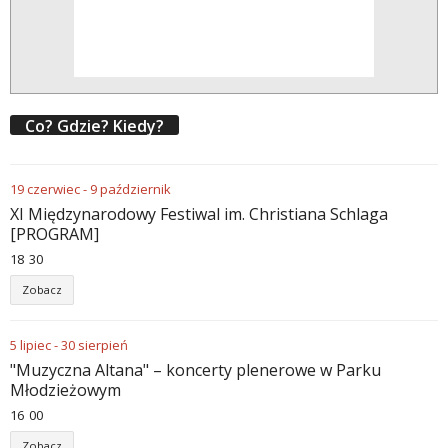
Co? Gdzie? Kiedy?
19
czerwiec
-
9
październik
XI Międzynarodowy Festiwal im. Christiana Schlaga
[PROGRAM]
18
30
Zobacz
5
lipiec
-
30
sierpień
"Muzyczna Altana" – koncerty plenerowe w Parku
Młodzieżowym
16
00
Zobacz