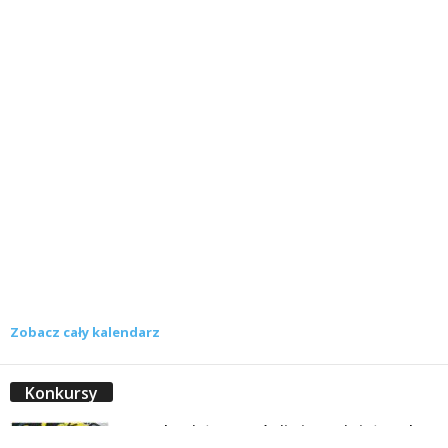
Zobacz cały kalendarz
Konkursy
Zamek Książ przemówił głosami służących.