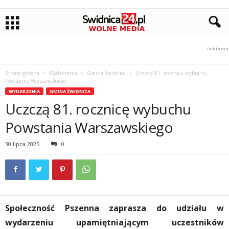
Strona główna
Wydarzenia
Gmina Świdnica
Uczczą 81. rocznicę wybuchu
Powstania Warszawskiego
WYDARZENIA
GMINA ŚWIDNICA
Uczczą 81. rocznicę wybuchu
Powstania Warszawskiego
30 lipca 2025
0
Społeczność Pszenna zaprasza do udziału w
wydarzeniu upamiętniającym uczestników