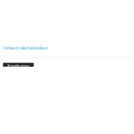
Zobacz cały kalendarz
Konkursy
Zamek Książ przemówił głosami służących.
Wiemy już, kto wygrał książkę Agnieszki...
16 lipca 2026
Historie służących Zamku Książ. Wygraj
najnowszą książkę Świdniczanki Agnieszki
Dobkiewicz
5 lipca 2026