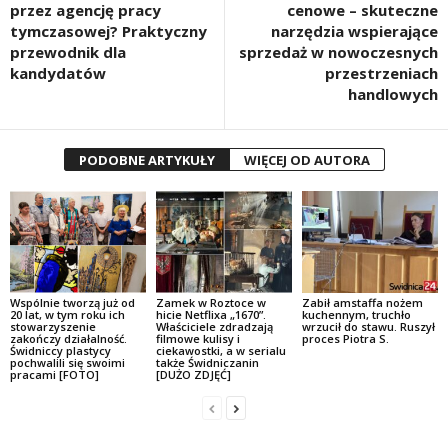
przez agencję pracy
cenowe – skuteczne
tymczasowej? Praktyczny
narzędzia wspierające
przewodnik dla
sprzedaż w nowoczesnych
kandydatów
przestrzeniach
handlowych
PODOBNE ARTYKUŁY
WIĘCEJ OD AUTORA
Wspólnie tworzą już od
Zamek w Roztoce w
Zabił amstaffa nożem
20 lat, w tym roku ich
hicie Netflixa „1670”.
kuchennym, truchło
stowarzyszenie
Właściciele zdradzają
wrzucił do stawu. Ruszył
zakończy działalność.
filmowe kulisy i
proces Piotra S.
Świdniccy plastycy
ciekawostki, a w serialu
pochwalili się swoimi
także Świdniczanin
pracami [FOTO]
[DUŻO ZDJĘĆ]