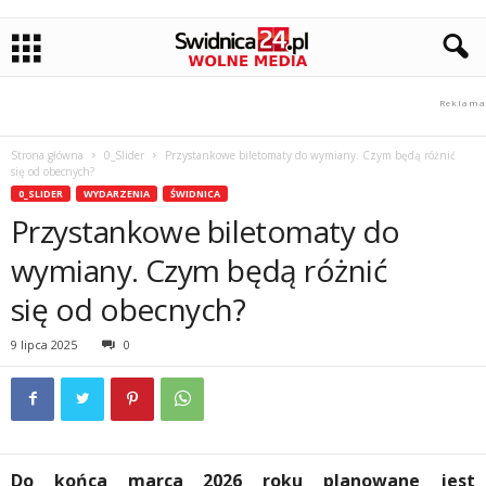
Strona główna
0_Slider
Przystankowe biletomaty do wymiany. Czym będą różnić
się od obecnych?
0_SLIDER
WYDARZENIA
ŚWIDNICA
Przystankowe biletomaty do
wymiany. Czym będą różnić
się od obecnych?
9 lipca 2025
0
Do końca marca 2026 roku planowane jest