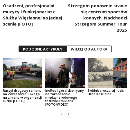
Osadzeni, profesjonalni
Strzegom ponownie stanie
muzycy i funkcjonariusz
się centrum sportów
Służby Więziennej na jednej
konnych. Nadchodzi
scenie [FOTO]
Strzegom Summer Tour
2025
PODOBNE ARTYKUŁY
WIĘCEJ OD AUTORA
Ruszył drogowy remont
InoRos i góralskie rytmy
Świdnica wczoraj i dziś.
na Zawiszowie. Uwaga
na zakończenie
Ulica Kościelna
na zmiany w organizacji
międzynarodowego
ruchu [FOTO]
festiwalu folkloru
[FOTO/WIDEO]