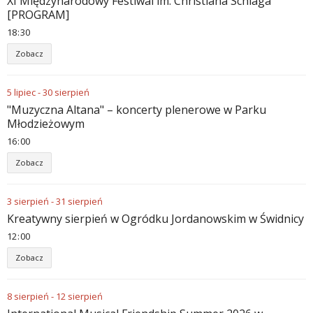
XI Międzynarodowy Festiwal im. Christiana Schlaga
[PROGRAM]
18
:
30
Zobacz
5
lipiec
-
30
sierpień
"Muzyczna Altana" – koncerty plenerowe w Parku
Młodzieżowym
16
:
00
Zobacz
3
sierpień
-
31
sierpień
Kreatywny sierpień w Ogródku Jordanowskim w Świdnicy
12
:
00
Zobacz
8
sierpień
-
12
sierpień