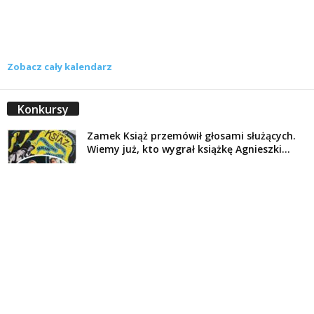
Zobacz cały kalendarz
Konkursy
Zamek Książ przemówił głosami służących.
Wiemy już, kto wygrał książkę Agnieszki...
16 lipca 2026
Historie służących Zamku Książ. Wygraj
najnowszą książkę Świdniczanki Agnieszki
Dobkiewicz
5 lipca 2026
Polityka prywatności
Kontakt
© Wydawca: Portal Swidnica24.pl, Marek Kowalski, Rynek 33/4, 58-100 Świdnica.