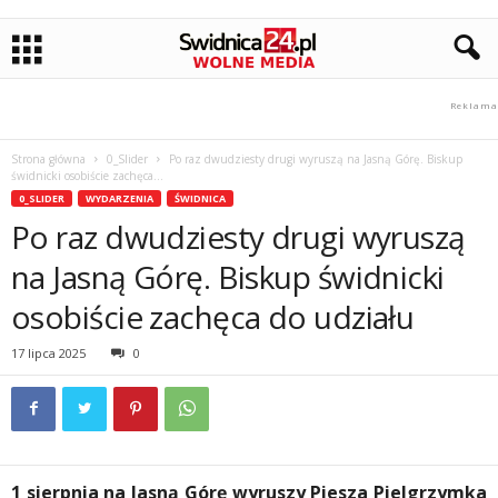
Strona główna
0_Slider
Po raz dwudziesty drugi wyruszą na Jasną Górę. Biskup
świdnicki osobiście zachęca...
0_SLIDER
WYDARZENIA
ŚWIDNICA
Po raz dwudziesty drugi wyruszą
na Jasną Górę. Biskup świdnicki
osobiście zachęca do udziału
17 lipca 2025
0
1 sierpnia na Jasną Górę wyruszy Piesza Pielgrzymka