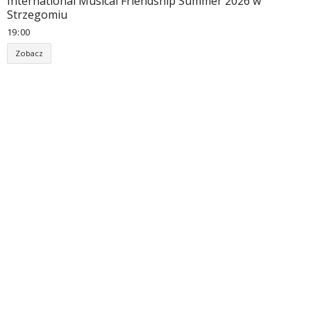
International Musical Friendship Summer 2026 w
Strzegomiu
19
:
00
Zobacz